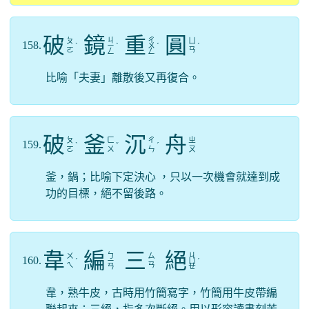
破
鏡
重
圓
ㄐ
ㄔ
ㄆ
ㄩ
158.
ˋ
ㄧ
ˋ
ㄨ
ˊ
ˊ
ㄛ
ㄢ
ㄥ
ㄥ
比喻「夫妻」離散後又再復合。
破
釜
沉
舟
ㄆ
ㄈ
ㄔ
ㄓ
159.
ˋ
ˇ
ˊ
ㄛ
ㄨ
ㄣ
ㄡ
釜，鍋；比喻下定決心 ，只以一次機會就達到成
功的目標，絕不留後路。
韋
編
三
絕
ㄅ
ㄐ
ㄨ
ㄙ
160.
ˊ
ㄧ
ㄩ
ˊ
ㄟ
ㄢ
ㄢ
ㄝ
韋，熟牛皮，古時用竹簡寫字，竹簡用牛皮帶編