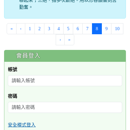
聯起來；三絕，指多次斷絕。用以形容讀書刻苦
勤奮。
(current)
«
‹
1
2
3
4
5
6
7
8
9
10
›
»
:::
會員登入
帳號
密碼
安全模式登入