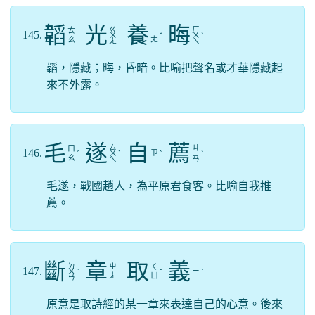
韜
光
養
晦
ㄍ
ㄏ
ㄊ
ㄧ
145.
ㄨ
ˇ
ㄨ
ˋ
ㄠ
ㄤ
ㄤ
ㄟ
韜，隱藏；晦，昏暗。比喻把聲名或才華隱藏起
來不外露。
毛
遂
自
薦
ㄙ
ㄐ
ㄇ
146.
ㄗ
ˊ
ㄨ
ˋ
ˋ
ㄧ
ˋ
ㄠ
ㄟ
ㄢ
毛遂，戰國趙人，為平原君食客。比喻自我推
薦。
斷
章
取
義
ㄉ
ㄓ
ㄑ
147.
ㄧ
ㄨ
ˋ
ˇ
ˋ
ㄤ
ㄩ
ㄢ
原意是取詩經的某一章來表達自己的心意。後來