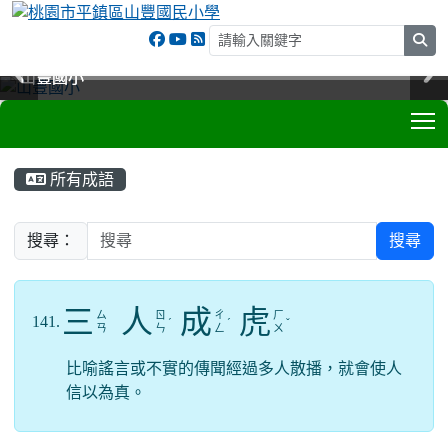
sea
山豐國小
山豐國小
山豐國小
山豐國小
T
:::
所有成語
搜尋：
搜尋
三
人
成
虎
ㄙ
ㄖ
ㄔ
ㄏ
141.
ˊ
ˊ
ˇ
ㄢ
ㄣ
ㄥ
ㄨ
比喻謠言或不實的傳聞經過多人散播，就會使人
信以為真。