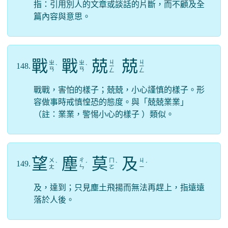
指：引用別人的文章或談話的片斷，而不顧及全
篇內容與意思。
戰
戰
兢
兢
ㄐ
ㄐ
ㄓ
ㄓ
148.
ˋ
ˋ
ㄧ
ㄧ
ㄢ
ㄢ
ㄥ
ㄥ
戰戰，害怕的樣子；兢兢，小心謹慎的樣子。形
容做事時戒慎惶恐的態度。與「兢兢業業」
（註：業業，警惕小心的樣子 ）類似。
望
塵
莫
及
ㄨ
ㄔ
ㄇ
ㄐ
149.
ˋ
ˊ
ˋ
ˊ
ㄤ
ㄣ
ㄛ
ㄧ
及，達到；只見塵土飛揚而無法再趕上，指遠遠
落於人後。