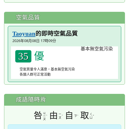
空氣品質
的即時空氣品質
Taoyuan
2026年08月08日 17時09分
優
35
空氣質量令人滿意，基本無空氣污染
各類人群可正常活動
成語隨時背
咎
由
自
取
ㄐ
ㄧ
ㄑ
ˋ
ˊ
ㄗ
ˋ
ˇ
ㄧ
ㄡ
ㄩ
ㄡ