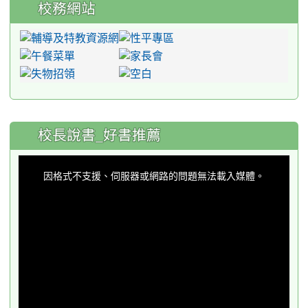
校務網站
:::
校長說書_好書推薦
This
is
a
因格式不支援、伺服器或網路的問題無法載入媒體。
modal
window.