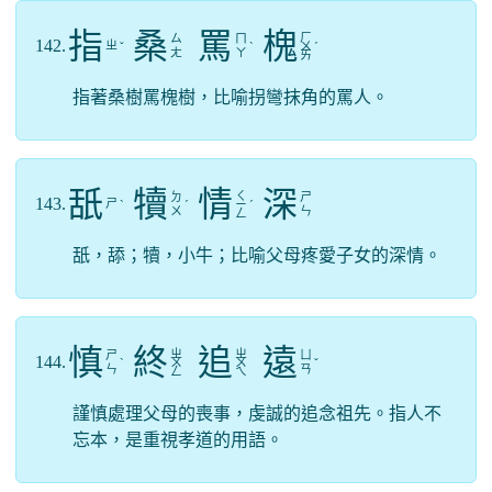
指
桑
罵
槐
ㄏ
ㄙ
ㄇ
142.
ㄓ
ˇ
ˋ
ㄨ
ˊ
ㄤ
ㄚ
ㄞ
指著桑樹罵槐樹，比喻拐彎抹角的罵人。
舐
犢
情
深
ㄑ
ㄉ
ㄕ
143.
ㄕ
ˋ
ˊ
ㄧ
ˊ
ㄨ
ㄣ
ㄥ
舐，舔；犢，小牛；比喻父母疼愛子女的深情。
慎
終
追
遠
ㄓ
ㄓ
ㄕ
ㄩ
144.
ˋ
ㄨ
ㄨ
ˇ
ㄣ
ㄢ
ㄥ
ㄟ
謹慎處理父母的喪事，虔誠的追念祖先。指人不
忘本，是重視孝道的用語。