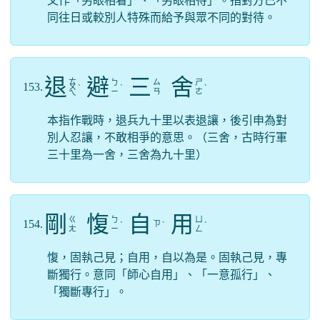
又作「另眼相看」、「另眼相待」。指對方已不
同往日或較別人特殊而給予與眾不同的對待。
退
避
三
舍
ㄊ
ㄅ
ㄙ
ㄕ
153.
ㄨ
ˋ
ˋ
ˋ
ㄧ
ㄢ
ㄜ
ㄟ
本指作戰時，退兵九十里以表退讓，後引申為對
別人忍讓，不敢相爭的意思。（三舍，古時行軍
三十里為一舍，三舍為九十里）
剛
愎
自
用
ㄍ
ㄅ
ㄩ
154.
ㄗ
ˋ
ˋ
ˋ
ㄤ
ㄧ
ㄥ
愎，固執己見；自用，自以為是。固執己見，專
斷獨行。意同「師心自用」、「一意孤行」、
「獨斷專行」。