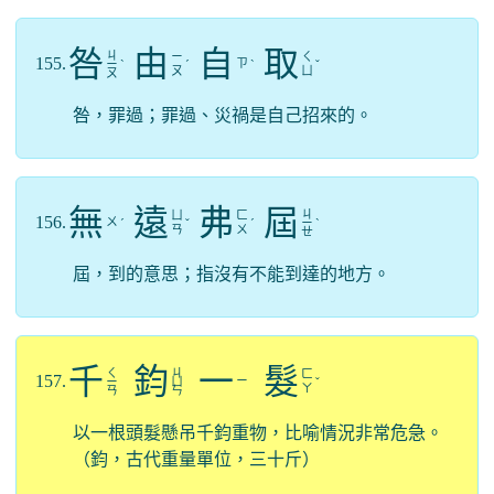
咎
由
自
取
ㄐ
ㄧ
ㄑ
155.
ㄗ
ㄧ
ˋ
ˊ
ˋ
ˇ
ㄡ
ㄩ
ㄡ
咎，罪過；罪過、災禍是自己招來的。
無
遠
弗
屆
ㄐ
ㄩ
ㄈ
156.
ㄨ
ˊ
ˇ
ˊ
ㄧ
ˋ
ㄢ
ㄨ
ㄝ
屆，到的意思；指沒有不能到達的地方。
千
鈞
一
髮
ㄑ
ㄐ
ㄈ
157.
ㄧ
ㄧ
ㄩ
ˇ
ㄚ
ㄢ
ㄣ
以一根頭髮懸吊千鈞重物，比喻情況非常危急。
（鈞，古代重量單位，三十斤）