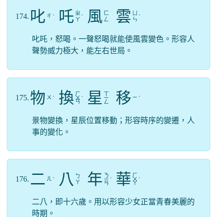
叱
吒
風
雲
ㄓ
ㄈ
ㄩ
174.
ㄔ
ˋ
ˋ
ˊ
ㄚ
ㄥ
ㄣ
叱吒，怒喝。一聲怒喝就能使風雲變色。形容人
聲勢威力極大，能左右世局。
物
換
星
移
ㄏ
ㄒ
175.
ㄨ
ㄧ
ˋ
ㄨ
ˋ
ㄧ
ˊ
ㄢ
ㄥ
景物變換，星辰位置移動；形容時序的變遷，人
事的變化。
二
八
年
華
ㄋ
ㄏ
ㄅ
176.
ㄦ
ˋ
ㄧ
ˊ
ㄨ
ˊ
ㄚ
ㄢ
ㄚ
二八，即十六歲。用以形容少女正當青春美麗的
時期。