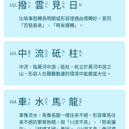
撥
雲
見
日
ㄐ
ㄅ
ㄩ
162.
ㄖ
ˊ
ㄧ
ˋ
ˋ
ㄛ
ㄣ
ㄢ
比喻事態轉為明朗或形容境遇由壞轉好。意同
「否極泰來」、「時來運轉」。
中
流
砥
柱
ㄓ
ㄌ
ㄉ
ㄓ
163.
ㄨ
ㄧ
ˊ
ˇ
ˋ
ㄧ
ㄨ
ㄥ
ㄡ
中流，指黃河中游；砥柱，屹立於黃河中游之
山。形容人在艱難動盪的環境中能擔當大任。
車
水
馬
龍
ㄕ
ㄌ
ㄔ
ㄇ
164.
ㄨ
ˇ
ˇ
ㄨ
ˊ
ㄜ
ㄚ
ㄟ
ㄥ
車像流水，馬像長龍一樣往來不絕。形容車馬往
來不絕的繁華熱鬧。與「川流不息」、「熙來攘