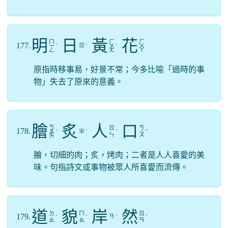
明
日
黃
花
ㄇ
ㄏ
ㄏ
177.
ㄖ
ㄧ
ˊ
ˋ
ㄨ
ˊ
ㄨ
ㄥ
ㄤ
ㄚ
原指時移事易，好景不常；今多比喻「過時的事
物」失去了原來的意義。
膾
炙
人
口
ㄎ
ㄖ
ㄎ
178.
ㄓ
ㄨ
ˋ
ˋ
ˊ
ˇ
ㄣ
ㄡ
ㄞ
膾，切細的肉；炙，烤肉；二者是人人喜愛的美
味。句指詩文或事物被眾人所喜愛而流傳。
道
貌
岸
然
ㄉ
ㄇ
ㄖ
179.
ㄢ
ˋ
ˋ
ˋ
ˊ
ㄠ
ㄠ
ㄢ