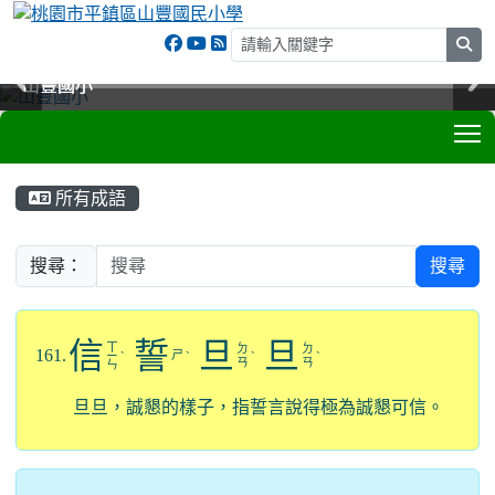
sea
山豐國小
山豐國小
山豐國小
山豐國小
T
:::
所有成語
搜尋：
搜尋
信
誓
旦
旦
ㄒ
ㄉ
ㄉ
161.
ㄕ
ㄧ
ˋ
ˋ
ˋ
ˋ
ㄢ
ㄢ
ㄣ
旦旦，誠懇的樣子，指誓言說得極為誠懇可信。