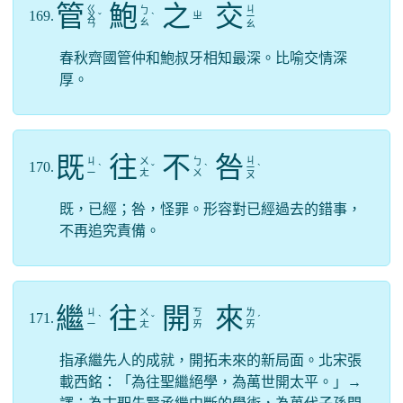
管
鮑
之
交
ㄍ
ㄐ
ㄅ
169.
ㄓ
ㄨ
ˇ
ˋ
ㄧ
ㄠ
ㄢ
ㄠ
春秋齊國管仲和鮑叔牙相知最深。比喻交情深
厚。
既
往
不
咎
ㄐ
ㄐ
ㄨ
ㄅ
170.
ˋ
ˇ
ˋ
ㄧ
ˋ
ㄧ
ㄤ
ㄨ
ㄡ
既，已經；咎，怪罪。形容對已經過去的錯事，
不再追究責備。
繼
往
開
來
ㄐ
ㄨ
ㄎ
ㄌ
171.
ˋ
ˇ
ˊ
ㄧ
ㄤ
ㄞ
ㄞ
指承繼先人的成就，開拓未來的新局面。北宋張
載西銘：「為往聖繼絕學，為萬世開太平。」→