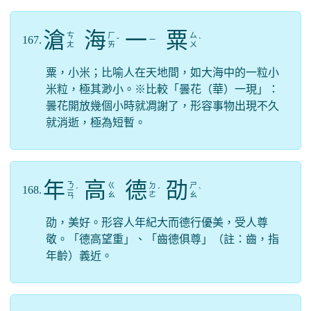
滄
海
一
粟
ㄘ
ㄏ
ㄙ
167.
ㄧ
ˇ
ˋ
ㄤ
ㄞ
ㄨ
粟，小米；比喻人在天地間，如大海中的一粒小
米粒，極其渺小。※比較「曇花（華）一現」：
曇花開放幾個小時就凋謝了，形容事物出現不久
就消逝，極為短暫。
年
高
德
劭
ㄋ
ㄍ
ㄉ
ㄕ
168.
ㄧ
ˊ
ˊ
ˋ
ㄠ
ㄜ
ㄠ
ㄢ
劭，美好。形容人年紀大而德行優美，受人尊
敬。「德高望重」、「齒德俱尊」（註：齒，指
年齡）義近。