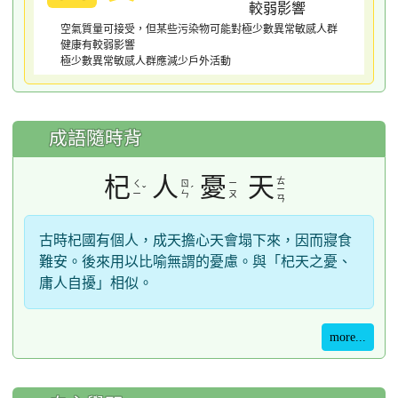
空氣質量可接受，但某些污染物可能對極少數異常敏感人群
健康有較弱影響
極少數異常敏感人群應減少戶外活動
成語隨時背
杞
人
憂
天
ㄊ
ㄑ
ㄖ
ㄧ
ˇ
ˊ
ㄧ
ㄧ
ㄣ
ㄡ
ㄢ
古時杞國有個人，成天擔心天會塌下來，因而寢食
難安。後來用以比喻無謂的憂慮。與「杞天之憂、
庸人自擾」相似。
more...