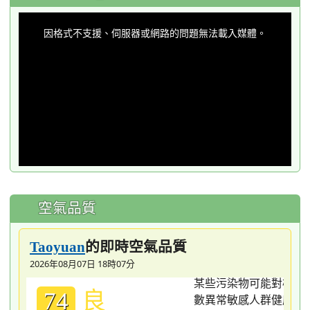
This
is
a
因格式不支援、伺服器或網路的問題無法載入媒體。
modal
window.
空氣品質
的即時空氣品質
Taoyuan
2026年08月07日 18時07分
良
74