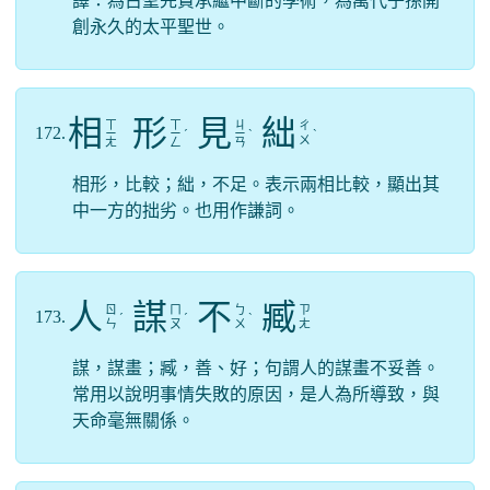
譯：為古聖先賢承繼中斷的學術，為萬代子孫開
創永久的太平聖世。
相
形
見
絀
ㄒ
ㄒ
ㄐ
ㄔ
172.
ㄧ
ㄧ
ˊ
ㄧ
ˋ
ˋ
ㄨ
ㄤ
ㄥ
ㄢ
相形，比較；絀，不足。表示兩相比較，顯出其
中一方的拙劣。也用作謙詞。
人
謀
不
臧
ㄖ
ㄇ
ㄅ
ㄗ
173.
ˊ
ˊ
ˋ
ㄣ
ㄡ
ㄨ
ㄤ
謀，謀畫；臧，善、好；句謂人的謀畫不妥善。
常用以說明事情失敗的原因，是人為所導致，與
天命毫無關係。