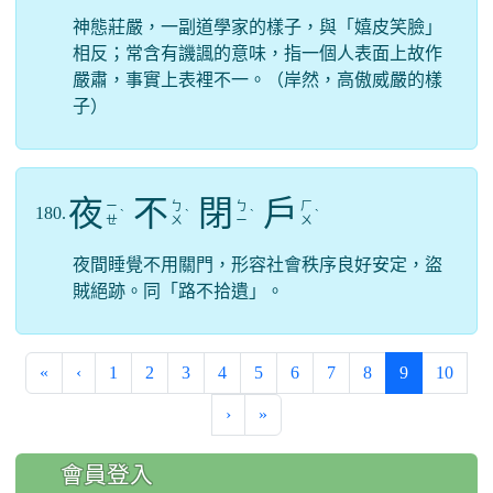
神態莊嚴，一副道學家的樣子，與「嬉皮笑臉」
相反；常含有譏諷的意味，指一個人表面上故作
嚴肅，事實上表裡不一。（岸然，高傲威嚴的樣
子）
夜
不
閉
戶
ㄧ
ㄅ
ㄅ
ㄏ
180.
ˋ
ˋ
ˋ
ˋ
ㄝ
ㄨ
ㄧ
ㄨ
夜間睡覺不用關門，形容社會秩序良好安定，盜
賊絕跡。同「路不拾遺」。
(current)
«
‹
1
2
3
4
5
6
7
8
9
10
›
»
:::
會員登入