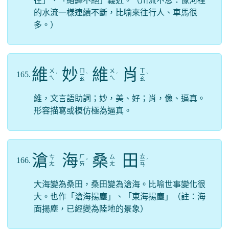
往」、「絡繹不絕」義近。（川流不息：像河裡
的水流一樣連續不斷，比喻來往行人、車馬很
多。）
維
妙
維
肖
ㄇ
ㄒ
ㄨ
ㄨ
165.
ˊ
ㄧ
ˋ
ˊ
ㄧ
ˋ
ㄟ
ㄟ
ㄠ
ㄠ
維，文言語助詞；妙，美、好；肖，像、逼真。
形容描寫或模仿極為逼真。
滄
海
桑
田
ㄊ
ㄘ
ㄏ
ㄙ
166.
ˇ
ㄧ
ˊ
ㄤ
ㄞ
ㄤ
ㄢ
大海變為桑田，桑田變為滄海。比喻世事變化很
大。也作「滄海揚塵」、「東海揚塵」（註：海
面揚塵，已經變為陸地的景象）