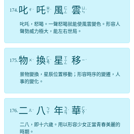
叱
吒
風
雲
ㄓ
ㄈ
ㄩ
174.
ㄔ
ˋ
ˋ
ˊ
ㄚ
ㄥ
ㄣ
叱吒，怒喝。一聲怒喝就能使風雲變色。形容人
聲勢威力極大，能左右世局。
物
換
星
移
ㄏ
ㄒ
175.
ㄨ
ㄧ
ˋ
ㄨ
ˋ
ㄧ
ˊ
ㄢ
ㄥ
景物變換，星辰位置移動；形容時序的變遷，人
事的變化。
二
八
年
華
ㄋ
ㄏ
ㄅ
176.
ㄦ
ˋ
ㄧ
ˊ
ㄨ
ˊ
ㄚ
ㄢ
ㄚ
二八，即十六歲。用以形容少女正當青春美麗的
時期。