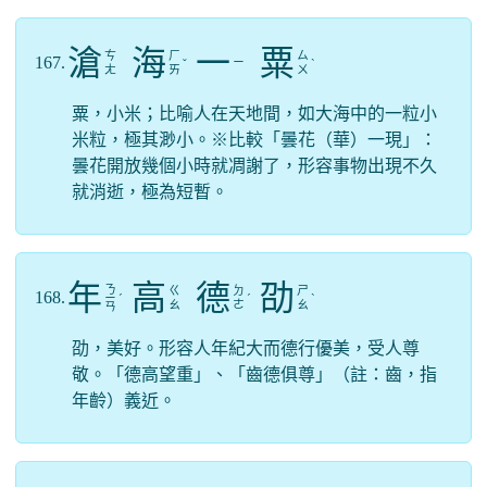
滄
海
一
粟
ㄘ
ㄏ
ㄙ
167.
ㄧ
ˇ
ˋ
ㄤ
ㄞ
ㄨ
粟，小米；比喻人在天地間，如大海中的一粒小
米粒，極其渺小。※比較「曇花（華）一現」：
曇花開放幾個小時就凋謝了，形容事物出現不久
就消逝，極為短暫。
年
高
德
劭
ㄋ
ㄍ
ㄉ
ㄕ
168.
ㄧ
ˊ
ˊ
ˋ
ㄠ
ㄜ
ㄠ
ㄢ
劭，美好。形容人年紀大而德行優美，受人尊
敬。「德高望重」、「齒德俱尊」（註：齒，指
年齡）義近。