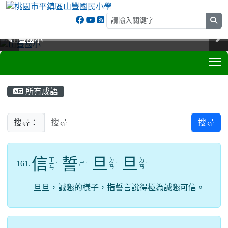
sea
山豐國小
山豐國小
山豐國小
山豐國小
T
:::
所有成語
搜尋：
搜尋
信
誓
旦
旦
ㄒ
ㄉ
ㄉ
161.
ㄕ
ㄧ
ˋ
ˋ
ˋ
ˋ
ㄢ
ㄢ
ㄣ
旦旦，誠懇的樣子，指誓言說得極為誠懇可信。