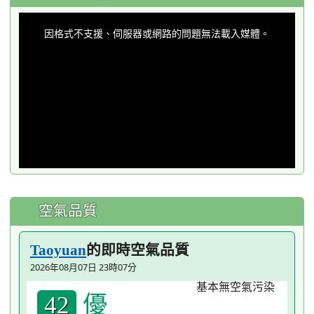
This
is
a
因格式不支援、伺服器或網路的問題無法載入媒體。
modal
window.
空氣品質
的即時空氣品質
Taoyuan
2026年08月07日 23時07分
優
42