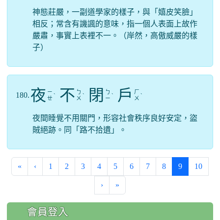
神態莊嚴，一副道學家的樣子，與「嬉皮笑臉」
相反；常含有譏諷的意味，指一個人表面上故作
嚴肅，事實上表裡不一。（岸然，高傲威嚴的樣
子）
夜
不
閉
戶
ㄧ
ㄅ
ㄅ
ㄏ
180.
ˋ
ˋ
ˋ
ˋ
ㄝ
ㄨ
ㄧ
ㄨ
夜間睡覺不用關門，形容社會秩序良好安定，盜
賊絕跡。同「路不拾遺」。
(current)
«
‹
1
2
3
4
5
6
7
8
9
10
›
»
:::
會員登入