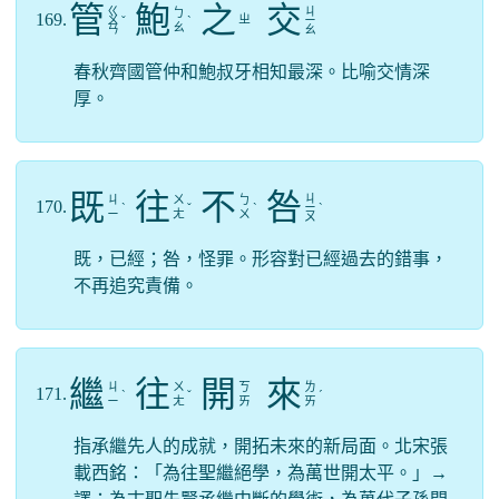
管
鮑
之
交
ㄍ
ㄐ
ㄅ
169.
ㄓ
ㄨ
ˇ
ˋ
ㄧ
ㄠ
ㄢ
ㄠ
春秋齊國管仲和鮑叔牙相知最深。比喻交情深
厚。
既
往
不
咎
ㄐ
ㄐ
ㄨ
ㄅ
170.
ˋ
ˇ
ˋ
ㄧ
ˋ
ㄧ
ㄤ
ㄨ
ㄡ
既，已經；咎，怪罪。形容對已經過去的錯事，
不再追究責備。
繼
往
開
來
ㄐ
ㄨ
ㄎ
ㄌ
171.
ˋ
ˇ
ˊ
ㄧ
ㄤ
ㄞ
ㄞ
指承繼先人的成就，開拓未來的新局面。北宋張
載西銘：「為往聖繼絕學，為萬世開太平。」→