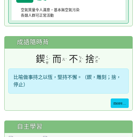
空氣質量令人滿意，基本無空氣污染
各類人群可正常活動
成語隨時背
鍥
而
不
捨
ㄑ
ㄅ
ㄕ
ˋ
ㄦ
ˊ
ˋ
ˇ
ㄧ
ㄨ
ㄜ
ㄝ
比喻做事持之以恆，堅持不懈。（鍥，雕刻；捨，
停止）
more...
自主學習