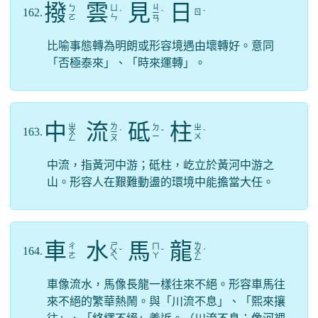
撥
雲
見
日
ㄐ
ㄅ
ㄩ
162.
ㄖ
ˊ
ㄧ
ˋ
ˋ
ㄛ
ㄣ
ㄢ
比喻事態轉為明朗或形容境遇由壞轉好。意同
「否極泰來」、「時來運轉」。
中
流
砥
柱
ㄓ
ㄌ
ㄉ
ㄓ
163.
ㄨ
ㄧ
ˊ
ˇ
ˋ
ㄧ
ㄨ
ㄥ
ㄡ
中流，指黃河中游；砥柱，屹立於黃河中游之
山。形容人在艱難動盪的環境中能擔當大任。
車
水
馬
龍
ㄕ
ㄌ
ㄔ
ㄇ
164.
ㄨ
ˇ
ˇ
ㄨ
ˊ
ㄜ
ㄚ
ㄟ
ㄥ
車像流水，馬像長龍一樣往來不絕。形容車馬往
來不絕的繁華熱鬧。與「川流不息」、「熙來攘