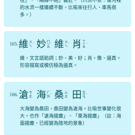
往」、「絡繹不絕」義近。（川流不息：像河裡
的水流一樣連續不斷，比喻來往行人、車馬很
多。）
維
妙
維
肖
ㄇ
ㄒ
ㄨ
ㄨ
165.
ˊ
ㄧ
ˋ
ˊ
ㄧ
ˋ
ㄟ
ㄟ
ㄠ
ㄠ
維，文言語助詞；妙，美、好；肖，像、逼真。
形容描寫或模仿極為逼真。
滄
海
桑
田
ㄊ
ㄘ
ㄏ
ㄙ
166.
ˇ
ㄧ
ˊ
ㄤ
ㄞ
ㄤ
ㄢ
大海變為桑田，桑田變為滄海。比喻世事變化很
大。也作「滄海揚塵」、「東海揚塵」（註：海
面揚塵，已經變為陸地的景象）