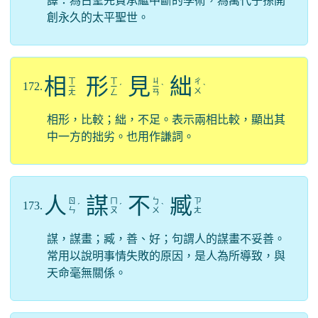
譯：為古聖先賢承繼中斷的學術，為萬代子孫開
創永久的太平聖世。
相
形
見
絀
ㄒ
ㄒ
ㄐ
ㄔ
172.
ㄧ
ㄧ
ˊ
ㄧ
ˋ
ˋ
ㄨ
ㄤ
ㄥ
ㄢ
相形，比較；絀，不足。表示兩相比較，顯出其
中一方的拙劣。也用作謙詞。
人
謀
不
臧
ㄖ
ㄇ
ㄅ
ㄗ
173.
ˊ
ˊ
ˋ
ㄣ
ㄡ
ㄨ
ㄤ
謀，謀畫；臧，善、好；句謂人的謀畫不妥善。
常用以說明事情失敗的原因，是人為所導致，與
天命毫無關係。