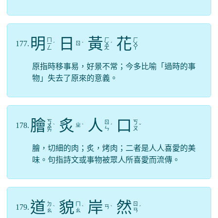
明
日
黃
花
ㄇ
ㄏ
ㄏ
177.
ㄖ
ㄧ
ˊ
ˋ
ㄨ
ˊ
ㄨ
ㄥ
ㄤ
ㄚ
原指時移事易，好景不常；今多比喻「過時的事
物」失去了原來的意義。
膾
炙
人
口
ㄎ
ㄖ
ㄎ
178.
ㄓ
ㄨ
ˋ
ˋ
ˊ
ˇ
ㄣ
ㄡ
ㄞ
膾，切細的肉；炙，烤肉；二者是人人喜愛的美
味。句指詩文或事物被眾人所喜愛而流傳。
道
貌
岸
然
ㄉ
ㄇ
ㄖ
179.
ㄢ
ˋ
ˋ
ˋ
ˊ
ㄠ
ㄠ
ㄢ