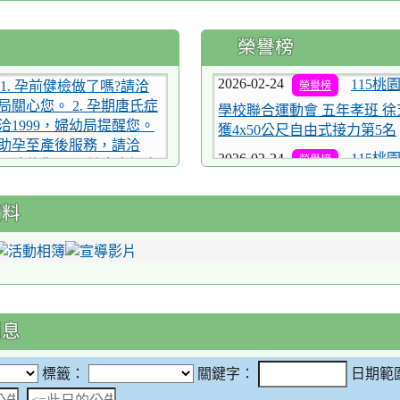
榮譽榜
2026-02-24
115桃
榮譽榜
1. 孕前健檢做了嗎?請洽
幼局關心您。 2. 孕期唐氏症
學校聯合運動會 五年孝班 徐
洽1999，婦幼局提醒您。
獲4x50公尺自由式接力第5名
調理助孕至產後服務，請洽
2026-02-24
115桃
榮譽榜
幼局陪伴您。 4. 健康幸福家
學校聯合運動會 二年仁班 鍾
請洽1999，婦幼局守護
獲50公尺自由式第7名、4x5
資料
式接力第5名、4x50公尺自
藥品來源要注意，來路不
4名
桃園市衛生局關心您。
2026-02-24
115桃
龜山眷村故事館-神力女超
榮譽榜
30。
學校聯合運動會 五年義班 涂
《眷村串門:家家有故事》
獲4x50公尺混合式接力第5名、
起馬幼藝所登場。
尺自由式接力第4名
消息
8/5-6桃園青創博覽會於桃
2026-02-24
115桃
榮譽榜
盛大登場
標籤：
關鍵字：
日期範
學校聯合運動會 五年孝班 徐
1. 孕前健檢做了嗎?請洽
日期範圍：
獲100公尺仰式第6名、4x5