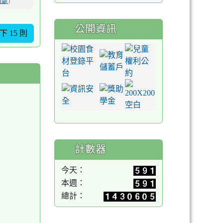
務處
)
公開資訊
下 15 則
計數器
今天：
本週：
總計：