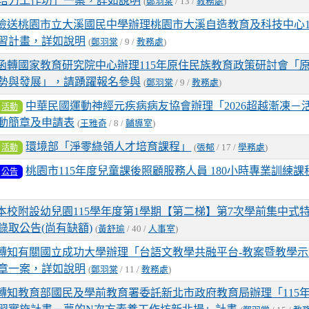
培力工作坊」一案，詳如說明
(
鄭羽棠
/ 13 /
教務處
)
尺自由式接力第4名
檢送桃園市立大溪國民中學辦理桃園市大溪自造教育及科技中心1
2026-02-24
115桃
榮譽榜
習計畫，詳如說明
(
鄭羽棠
/ 9 /
教務處
)
學校聯合運動會 五年孝班 徐
函轉國家教育研究院中心辦理115年原住民族教育政策研討會「
獲100公尺仰式第6名、4x5
勢與發展」，請踴躍報名參與
(
鄭羽棠
/ 9 /
教務處
)
式接力第5名、4x50公尺自
4名
中華民國運動神經元疾病病友協會辦理「2026超越漸凍－
活動
2026-02-24
115桃
動簡章及申請表
榮譽榜
(
王雅奇
/ 8 /
輔導室
)
學校聯合運動會 五年忠班 鍾
環境部「淨零綠領人才培育課程」
活動
(
張郁
/ 17 /
學務處
)
獲50公尺蝶式第6名、4x50
桃園市115年度兒童課後照顧服務人員 180小時專業訓練課
接力第5名
公告
本校附設幼兒園115學年度第1學期【第二梯】第7次學前集中式
錄取公告(尚有缺額)
(
黃舒瑜
/ 40 /
人事室
)
轉知有關國立成功大學辦理「台語文教學共融平台-教案暨教學示
章一案，詳如說明
(
鄭羽棠
/ 11 /
教務處
)
轉知教育部國民及學前教育署委託新北市政府教育局辦理「115