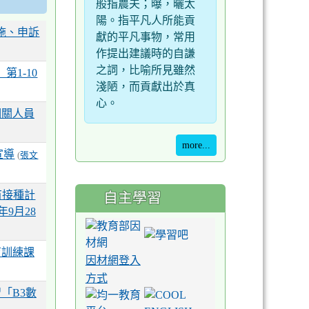
般指農夫；曝，曬太
由式接力第
陽。指平凡人所能貢
施、申訴
獻的平凡事物，常用
園市中小
作提出建議時的自謙
之詞，比喻所見雖然
惟勛 榮
1-10
淺陋，而貢獻出於真
公尺混合式
心。
相關人員
園市中小
芝盈 榮
more...
宣導
(
張文
園市中小
疫苗接種計
自主學習
惟諺 榮
9月28
0公尺混合
由式接力第
育訓練課
因材網登入
園市中小
方式
竣程 榮
「B3數
4x50公