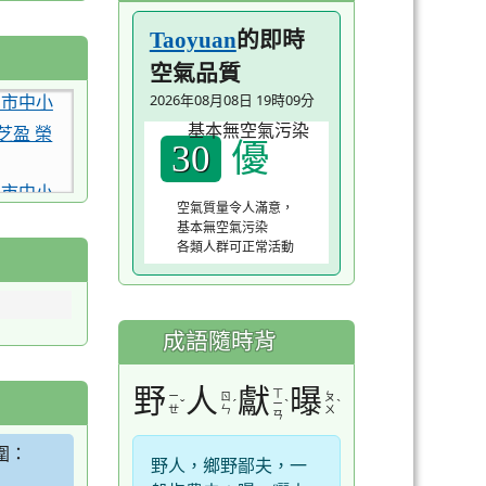
的即時
Taoyuan
空氣品質
園市中小
2026年08月08日 19時09分
芝盈 榮
優
30
園市中小
空氣質量令人滿意，
惟諺 榮
基本無空氣污染
0公尺混合
各類人群可正常活動
由式接力第
園市中小
成語隨時背
竣程 榮
4x50公
野
人
獻
曝
ㄒ
ㄧ
ㄖ
ㄆ
ˇ
ˊ
ˋ
ˋ
ㄧ
ㄝ
ㄣ
ㄨ
ㄢ
園市中小
圍：
崇躍 榮
野人，鄉野鄙夫，一
0公尺混合