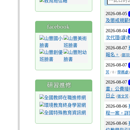
1999，婦
篩檢補助請
2026-08-05
3. 中醫
及懲戒規範
1999，婦
facebook
庭計畫補助
2026-08-04
您。
次代理(課
2026-07-29
2026-08-07
明切勿吃。
報名。
(
鄭羽
2026-07-29
人特展至9/
2026-08-07
2026-07-21
芳
/ 8 /
學務處
)
7月12日
2026-08-07
研習進修
2026-07-21
畫」公費接
園會展中心
日止
(
張文芳
2026-08-06
程一案，詳
2026-08-06