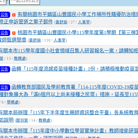
-
幼局關心您。 2. 孕期唐氏症
式接力第5名、4x50公尺自
洽1999，婦幼局提醒您。
4名
有關桃園市平鎮區山豐國民小學工作場所性騷擾防治措
公告
調理助孕至產後服務，請洽
修正申訴管道之電子郵件
(
黃舒瑜
/ 27 /
人事室
)
2026-02-24
115桃
榮譽榜
幼局陪伴您。 4. 健康幸福家
請洽1999，婦幼局守護
學校聯合運動會 五年忠班 鍾
桃園市平鎮區山豐國民小學115學年度第1學期【第三梯】第
公告
獲50公尺蝶式第6名、4x50
)教師甄選簡章
(
黃舒瑜
/ 110 /
人事室
)
接力第5名
藥品來源要注意，來路不
有關本市115學年度國小社會領域召集人研習報名一案，請轉知
桃園市衛生局關心您。
2026-02-24
115桃
榮譽榜
棠
/ 13 /
教務處
)
龜山眷村故事館-神力女超
學校聯合運動會 五年孝班 徐
30。
函轉「115年度流感疫苗接種計畫」1份，請積極推動疫苗
公告
獲4x50公尺自由式接力第5名
《眷村串門:家家有故事》
2026-02-24
115桃
榮譽榜
起馬幼藝所登場。
函轉教育部國民及學前教育署「114-115年度COVID-19
公告
學校聯合運動會 二年仁班 鍾
8/5-6桃園青創博覽會於桃
種對象擴大為「滿6個月以上尚未接種之民眾」措施，延長至115年
獲50公尺自由式第7名、4x5
盛大登場
/ 6 /
學務處
)
式接力第5名、4x50公尺自
4名
有關本局辦理「115年下半年度生親師資訊整合平臺」各系統教
如說明
2026-02-24
115桃
(
鄭羽棠
/ 14 /
教務處
)
榮譽榜
學校聯合運動會 五年義班 涂
有關本市辦理「115年度中小學數位學習實施計畫」教師增能研習
獲4x50公尺混合式接力第5名、