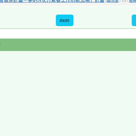
習實施計畫－夢的N次方素養工作坊新北場」計畫
(
鄭羽棠
/ 15 /
教
more
曆