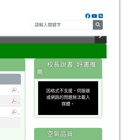
search
:::
校長說書_好書推
薦
This
is
a
因格式不支援、伺服器
modal
window.
或網路的問題無法載入
媒體。
空氣品質