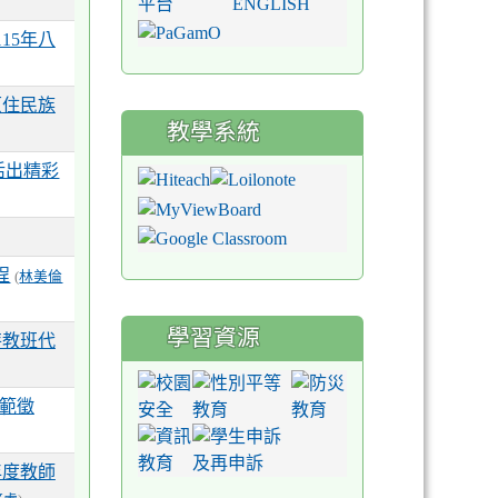
15年八
園市中小
崇躍 榮
原住民族
0公尺混合
教學系統
由式接力第
活出精彩
園市中小
惟勛 榮
公尺混合式
程
(
林美倫
學習資源
特教班代
範徵
年度教師