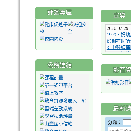
評鑑專區
宣導
2026-07-29
1999，婦
篩檢補助請
3. 中醫
1999，婦
庭計畫補助
您。
公務連結
影音
2026-07-29
明切勿吃。
2026-07-29
人特展至9/
2026-07-21
7月12日
最新
2026-07-21
園會展中心
分類：
2026-07-29