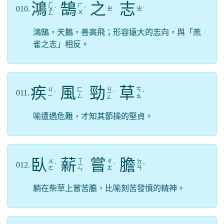
鴻
鵠
之
志
ㄏ
ㄏ
010.
ㄓ
ㄓ
ㄨ
ˊ
ˊ
ˋ
ㄨ
ㄥ
鴻鵠，天鵝，善高飛；形容遠大的志向，與「燕
雀之志」相反。
疾
風
勁
草
ㄐ
ㄐ
ㄈ
ㄘ
011.
ˊ
ㄧ
ˋ
ˇ
ㄧ
ㄥ
ㄠ
ㄥ
喻遭遇危難，才知其節操的堅貞。
臥
薪
嘗
膽
ㄒ
ㄨ
ㄔ
ㄉ
012.
ˋ
ㄧ
ˊ
ˇ
ㄛ
ㄤ
ㄢ
ㄣ
躺在柴草上嘗苦膽，比喻刻苦發憤的精神。