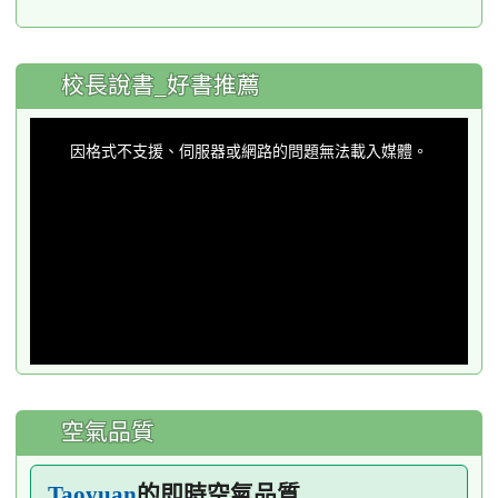
:::
校長說書_好書推薦
This
is
a
因格式不支援、伺服器或網路的問題無法載入媒體。
modal
window.
空氣品質
的即時空氣品質
Taoyuan