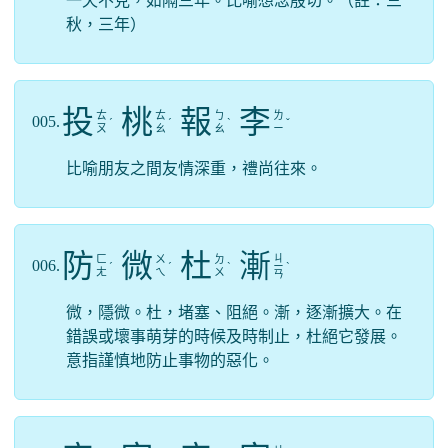
一天不見，如隔三年。比喻想念殷切。（註：三
秋，三年）
投
桃
報
李
ㄊ
ㄊ
ㄅ
ㄌ
005.
ˊ
ˊ
ˋ
ˇ
ㄡ
ㄠ
ㄠ
ㄧ
比喻朋友之間友情深重，禮尚往來。
防
微
杜
漸
ㄐ
ㄈ
ㄨ
ㄉ
006.
ˊ
ˊ
ˋ
ㄧ
ˋ
ㄤ
ㄟ
ㄨ
ㄢ
微，隱微。杜，堵塞、阻絕。漸，逐漸擴大。在
錯誤或壞事萌芽的時候及時制止，杜絕它發展。
意指謹慎地防止事物的惡化。