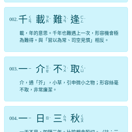
千
載
難
逢
ㄑ
ㄗ
ㄋ
ㄈ
002.
ㄧ
ˇ
ˊ
ˊ
ㄞ
ㄢ
ㄥ
ㄢ
載，年的意思。千年也難遇上一次，形容機會極
為難得。與「習以為常、司空見慣」相反。
一
介
不
取
ㄐ
ㄅ
ㄑ
003.
ㄧ
ㄧ
ˋ
ˋ
ˇ
ㄨ
ㄩ
ㄝ
介，通「芥」，小草，引申微小之物；形容絲毫
不取，非常廉潔。
一
日
三
秋
ㄑ
ㄙ
004.
ㄧ
ㄖ
ˋ
ㄧ
ㄢ
ㄡ