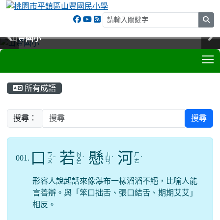
sea
山豐國小
山豐國小
山豐國小
山豐國小
T
:::
所有成語
搜尋：
搜尋
口
若
懸
河
ㄖ
ㄒ
ㄎ
ㄏ
001.
ˇ
ㄨ
ˋ
ㄩ
ˊ
ˊ
ㄡ
ㄜ
ㄛ
ㄢ
形容人說起話來像瀑布一樣滔滔不絕，比喻人能
言善辯。與「笨口拙舌、張口結舌、期期艾艾」
相反。