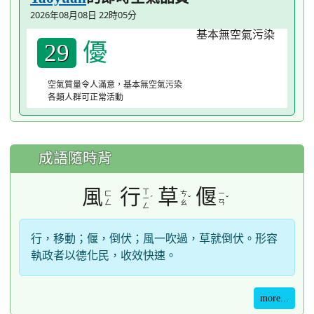
2026年08月08日 22時05分
優
29
空氣質量令人滿意，基本無空氣污染
各類人群可正常活動
成語隨時背
風
行
草
偃
ㄒ
ㄈ
ㄘ
ㄧ
ˊ
ˇ
ˇ
ㄧ
ㄥ
ㄠ
ㄢ
ㄥ
行，移動；偃，倒伏；風一吹過，草就倒伏。形容
執政者以德化民，收效快速。
more...