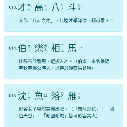
才
高
八
斗
ㄘ
ㄍ
ㄅ
ㄉ
013.
ˊ
ˇ
ㄞ
ㄠ
ㄚ
ㄡ
又作「八斗之才」，比喻才學洋溢，超越眾人。
伯
樂
相
馬
ㄒ
ㄅ
ㄌ
ㄇ
014.
ˊ
ˋ
ㄧ
ˋ
ˇ
ㄛ
ㄜ
ㄚ
ㄤ
比喻善於發現、選拔人才。（伯樂，本名孫陽，
春秋秦穆公時人，以善於觀察馬著稱）
沈
魚
落
雁
ㄌ
ㄔ
ㄧ
015.
ㄩ
ˊ
ˊ
ㄨ
ˋ
ˋ
ㄣ
ㄢ
ㄛ
形容女子容貌美麗出眾。（「閉月羞花」、「國
色天香」、「傾國傾城」皆可形容美人）