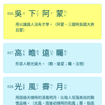
吳
下
阿
蒙
ㄒ
ㄇ
016.
ㄨ
ㄚ
ˊ
ㄧ
ˋ
ˋ
ˊ
ㄥ
ㄚ
用以譏諷人沒有才學。（阿蒙，三國時吳國大將
呂蒙）
高
瞻
遠
矚
ㄍ
ㄓ
ㄩ
ㄓ
017.
ˇ
ˇ
ㄠ
ㄢ
ㄢ
ㄨ
形容人眼光遠大。（瞻，遠望；矚，注視）
光
風
霽
月
ㄍ
ㄈ
ㄐ
ㄩ
018.
ㄨ
ˋ
ˋ
ㄥ
ㄧ
ㄝ
ㄤ
用雨過天晴時的清風明月，比喻人坦蕩高尚的胸
懷品格。（光風，雨後初晴時的和風；霽，指雨