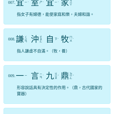
宜
室
宜
家
ㄐ
007.
ㄧ
ㄕ
ㄧ
ˊ
ˋ
ˊ
ㄧ
ㄚ
指女子有婦德，能使家庭和樂，夫婦和諧。
謙
沖
自
牧
ㄑ
ㄔ
ㄇ
008.
ㄗ
ㄧ
ㄨ
ˋ
ˋ
ㄨ
ㄢ
ㄥ
指人謙虛不自滿。（牧，養）
一
言
九
鼎
ㄐ
ㄉ
ㄧ
009.
ㄧ
ˊ
ㄧ
ˇ
ㄧ
ˇ
ㄢ
ㄡ
ㄥ
形容說話具有決定性的作用。（鼎，古代國家的
寶器）