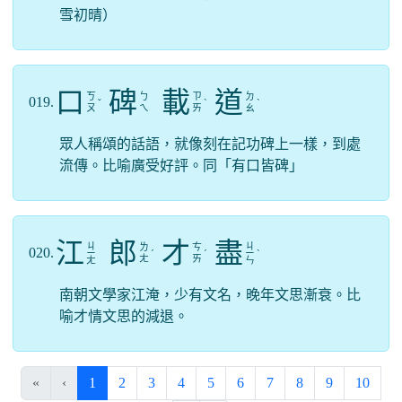
雪初晴）
口
碑
載
道
ㄎ
ㄅ
ㄗ
ㄉ
019.
ˇ
ˋ
ˋ
ㄡ
ㄟ
ㄞ
ㄠ
眾人稱頌的話語，就像刻在記功碑上一樣，到處
流傳。比喻廣受好評。同「有口皆碑」
江
郎
才
盡
ㄐ
ㄐ
ㄌ
ㄘ
020.
ㄧ
ˊ
ˊ
ㄧ
ˋ
ㄤ
ㄞ
ㄤ
ㄣ
南朝文學家江淹，少有文名，晚年文思漸衰。比
喻才情文思的減退。
(current)
«
‹
1
2
3
4
5
6
7
8
9
10