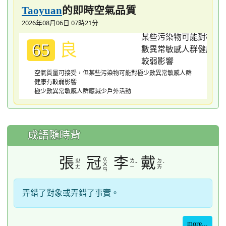
的即時空氣品質
Taoyuan
2026年08月06日 07時21分
良
65
空氣質量可接受，但某些污染物可能對極少數異常敏感人群
健康有較弱影響
極少數異常敏感人群應減少戶外活動
成語隨時背
張
冠
李
戴
ㄍ
ㄓ
ㄌ
ㄉ
ˇ
ˋ
ㄨ
ㄤ
ㄧ
ㄞ
ㄢ
弄錯了對象或弄錯了事實。
more...