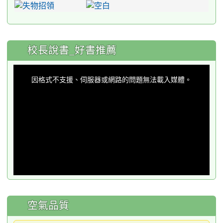
:::
校長說書_好書推薦
This
is
a
因格式不支援、伺服器或網路的問題無法載入媒體。
modal
window.
空氣品質