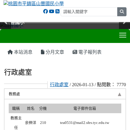
sea
山豐國小
山豐國小
山豐國小
山豐國小
T
:::
本站消息
分月文章
電子報列表
行政處室
行政處室
/ 2026-01-13 / 點閱數： 7770
教務處
職稱
姓名
分機
電子郵件信箱
教務主
余伸洋
210
tea0531@mail2.sfes.tyc.edu.tw
任