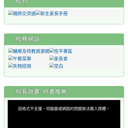
校刊
校務網站
:::
校長說書_好書推薦
This
is
a
因格式不支援、伺服器或網路的問題無法載入媒體。
modal
window.