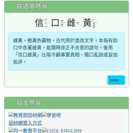
成語隨時背
信
口
雌
黃
ㄒ
ㄏ
ㄎ
ˋ
ˇ
ㄘ
ˊ
ㄧ
ㄨ
ㄡ
ㄣ
ㄤ
雌黃，橙黃色礦物，古代用於塗改文字。本指有如
口中含著雌黃，能隨時改正不合意的語句。後用
「信口雌黃」比喻不顧事實真相，隨口亂說或妄加
批評。
more...
自主學習
因材網登入方式