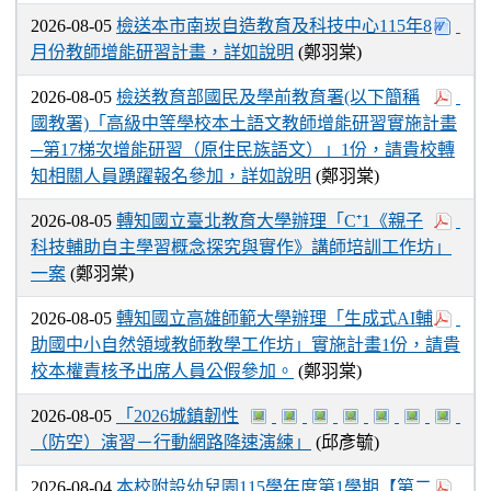
2026-08-05
檢送本市南崁自造教育及科技中心115年8
月份教師增能研習計畫，詳如說明
(鄭羽棠)
2026-08-05
檢送教育部國民及學前教育署(以下簡稱
國教署)「高級中等學校本土語文教師增能研習實施計畫
─第17梯次增能研習（原住民族語文）」1份，請貴校轉
知相關人員踴躍報名參加，詳如說明
(鄭羽棠)
2026-08-05
轉知國立臺北教育大學辦理「C⁺1《親子
科技輔助自主學習概念探究與實作》講師培訓工作坊」
一案
(鄭羽棠)
2026-08-05
轉知國立高雄師範大學辦理「生成式AI輔
助國中小自然領域教師教學工作坊」實施計畫1份，請貴
校本權責核予出席人員公假參加。
(鄭羽棠)
2026-08-05
「2026城鎮韌性
（防空）演習－行動網路降速演練」
(邱彥毓)
2026-08-04
本校附設幼兒園115學年度第1學期【第二