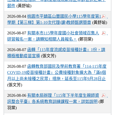
郵件
(黃舒瑜)
2026-08-04
桃園市平鎮區山豐國民小學115學年度第1
學期【第三梯】第1-10次代理(課)教師甄選簡章
(黃舒瑜)
2026-08-07
有關本市115學年度國小社會領域召集人
研習報名一案，請轉知相關人員報名。
(鄭羽棠)
2026-08-07
函轉「115年度流感疫苗接種計畫」1份，請
積極推動疫苗宣導
(張文芳)
2026-08-07
函轉教育部國民及學前教育署「114-115年度
COVID-19疫苗接種計畫」公費接種對象擴大為「滿6個
月以上尚未接種之民眾」措施，延長至115年9月28日止
(張文芳)
2026-08-06
有關本局辦理「115年下半年度生親師資
訊整合平臺」各系統教育訓練課程一案，詳如說明
(鄭
羽棠)