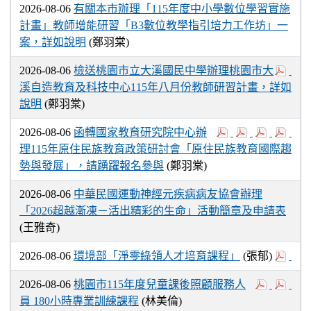
2026-08-06
有關本市辦理「115年度中小學數位學習實施
計畫」教師增能研習「B3數位教學指引培力工作坊」一
案，詳如說明
(鄭羽棠)
2026-08-06
檢送桃園市立大溪國民中學辦理桃園市大
溪自造教育及科技中心115年八月份教師研習計畫，詳如
說明
(鄭羽棠)
2026-08-06
函轉國家教育研究院中心辦
理115年原住民族教育政策研討會「原住民族教育國際趨
勢與發展」，請踴躍報名參與
(鄭羽棠)
2026-08-06
中華民國運動神經元疾病病友協會辦理
「2026超越漸凍－活出精彩的生命」活動簡章及申請表
(王雅奇)
2026-08-06
環境部「淨零綠領人才培育課程」
(張郁)
2026-08-06
桃園市115年度兒童課後照顧服務人
員 180小時專業訓練課程
(林美倫)