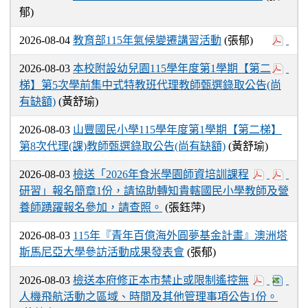
郁)
2026-08-04
教育部115年氣候變遷講習活動
(張郁)
2026-08-03
本校附設幼兒園115學年度第1學期【第二
梯】第5次學前集中式特教班代理教師甄選錄取公告(尚
有缺額)
(黃舒瑜)
2026-08-03
山豐國民小學115學年度第1學期【第二梯】
第8次代理(課)教師甄選錄取公告(尚有缺額)
(黃舒瑜)
2026-08-03
檢送「2026年食米學園師資培訓課程
研習」報名簡章1份，請協助轉知貴轄國民小學教師及營
養師踴躍報名參加，請查照。
(張鈺萍)
2026-08-03
115年『青年百億海外圓夢基金計畫』澳洲塔
斯馬尼亞大學參訪活動成果發表會
(張郁)
2026-08-03
檢送本府修正本市禁止或限制遙控無
人機飛航活動之區域、時間及其他管理事項公告1份。