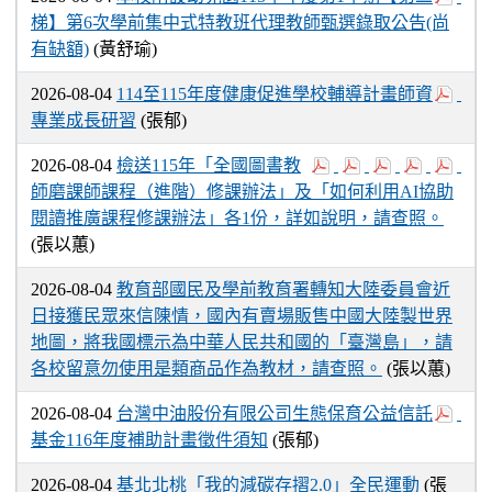
梯】第6次學前集中式特教班代理教師甄選錄取公告(尚
有缺額)
(黃舒瑜)
2026-08-04
114至115年度健康促進學校輔導計畫師資
專業成長研習
(張郁)
2026-08-04
檢送115年「全國圖書教
師磨課師課程（進階）修課辦法」及「如何利用AI協助
閱讀推廣課程修課辦法」各1份，詳如說明，請查照。
(張以蕙)
2026-08-04
教育部國民及學前教育署轉知大陸委員會近
日接獲民眾來信陳情，國內有賣場販售中國大陸製世界
地圖，將我國標示為中華人民共和國的「臺灣島」，請
各校留意勿使用是類商品作為教材，請查照。
(張以蕙)
2026-08-04
台灣中油股份有限公司生態保育公益信託
基金116年度補助計畫徵件須知
(張郁)
2026-08-04
基北北桃「我的減碳存摺2.0」全民運動
(張