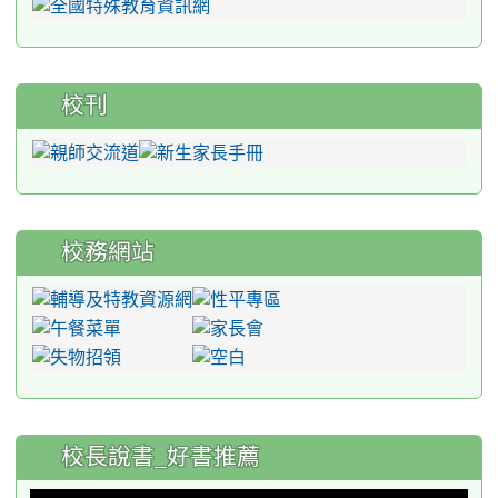
校刊
校務網站
:::
校長說書_好書推薦
This