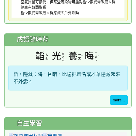
空氣質量可接受，但某些污染物可能對極少數異常敏感人群
健康有較弱影響
極少數異常敏感人群應減少戶外活動
成語隨時背
韜
光
養
晦
ㄍ
ㄏ
ㄊ
ㄧ
ˇ
ˋ
ㄨ
ㄨ
ㄠ
ㄤ
ㄤ
ㄟ
韜，隱藏；晦，昏暗。比喻把聲名或才華隱藏起來
不外露。
more...
自主學習