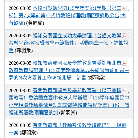
2026-08-05
本校附設幼兒園115學年度第1學期【第二
梯】第7次學前集中式特教班代理教師甄選錄取公告(尚
有缺額)
(黃舒瑜)
2026-08-05
轉知有關國立成功大學辦理「台語文教學
共融平台-教案暨教學示範徵件」活動簡章一案，詳如說
明
(鄭羽棠)
2026-08-05
轉知教育部國民及學前教育署委託新北市
政府教育局辦理「115年度教師專業成長研習實施計畫－
夢的N次方素養工作坊新北場」計畫
(鄭羽棠)
2026-08-05
有關教育部國民及學前教育署（以下簡稱
國教署）委請國立臺中教育大學辦理「115學年度國民中
小學現職教師臺灣台語認證輔導增能課程計畫」1份，請
轉知所屬教師踴躍參加
(鄭羽棠)
2026-08-05
有關教育部「教師數位教學增能培訓」規劃
一案
(鄭羽棠)