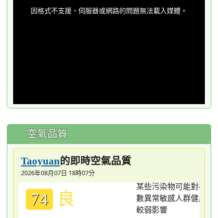
is
a
因格式不支援、伺服器或網路的問題無法載入媒體。
modal
window.
空氣品質
的即時空氣品質
Taoyuan
2026年08月07日 18時07分
良
74