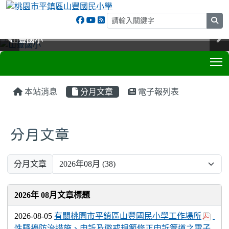
sea
山豐國小
山豐國小
山豐國小
山豐國小
T
:::
本站消息
分月文章
電子報列表
分月文章
Preference
分月文章
2026年 08月文章標題
2026-08-05
有關桃園市平鎮區山豐國民小學工作場所
性騷擾防治措施、申訴及懲戒規範修正申訴管道之電子