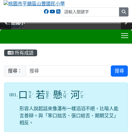
sea
山豐國小
山豐國小
山豐國小
山豐國小
T
:::
所有成語
搜尋：
搜尋
口
若
懸
河
ㄖ
ㄒ
ㄎ
ㄏ
001.
ˇ
ㄨ
ˋ
ㄩ
ˊ
ˊ
ㄡ
ㄜ
ㄛ
ㄢ
形容人說起話來像瀑布一樣滔滔不絕，比喻人能
言善辯。與「笨口拙舌、張口結舌、期期艾艾」
相反。