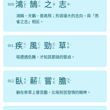
鴻
鵠
之
志
ㄏ
ㄏ
010.
ㄓ
ㄓ
ㄨ
ˊ
ˊ
ˋ
ㄨ
ㄥ
鴻鵠，天鵝，善高飛；形容遠大的志向，與「燕
雀之志」相反。
疾
風
勁
草
ㄐ
ㄐ
ㄈ
ㄘ
011.
ˊ
ㄧ
ˋ
ˇ
ㄧ
ㄥ
ㄠ
ㄥ
喻遭遇危難，才知其節操的堅貞。
臥
薪
嘗
膽
ㄒ
ㄨ
ㄔ
ㄉ
012.
ˋ
ㄧ
ˊ
ˇ
ㄛ
ㄤ
ㄢ
ㄣ
躺在柴草上嘗苦膽，比喻刻苦發憤的精神。