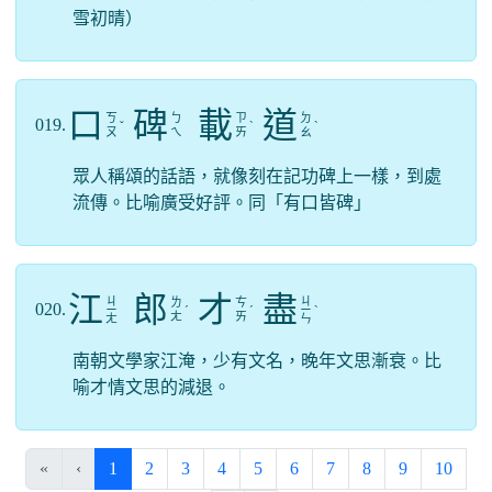
雪初晴）
口
碑
載
道
ㄎ
ㄅ
ㄗ
ㄉ
019.
ˇ
ˋ
ˋ
ㄡ
ㄟ
ㄞ
ㄠ
眾人稱頌的話語，就像刻在記功碑上一樣，到處
流傳。比喻廣受好評。同「有口皆碑」
江
郎
才
盡
ㄐ
ㄐ
ㄌ
ㄘ
020.
ㄧ
ˊ
ˊ
ㄧ
ˋ
ㄤ
ㄞ
ㄤ
ㄣ
南朝文學家江淹，少有文名，晚年文思漸衰。比
喻才情文思的減退。
(current)
«
‹
1
2
3
4
5
6
7
8
9
10