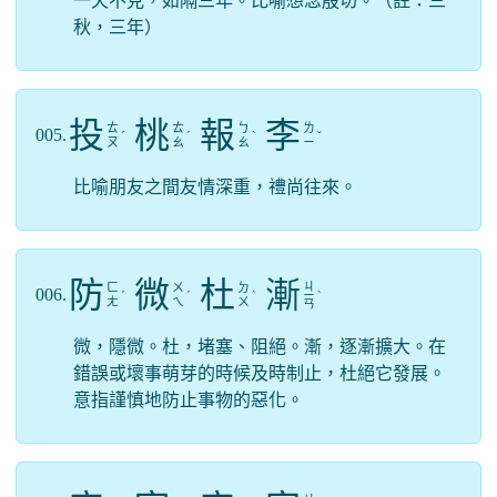
一天不見，如隔三年。比喻想念殷切。（註：三
秋，三年）
投
桃
報
李
ㄊ
ㄊ
ㄅ
ㄌ
005.
ˊ
ˊ
ˋ
ˇ
ㄡ
ㄠ
ㄠ
ㄧ
比喻朋友之間友情深重，禮尚往來。
防
微
杜
漸
ㄐ
ㄈ
ㄨ
ㄉ
006.
ˊ
ˊ
ˋ
ㄧ
ˋ
ㄤ
ㄟ
ㄨ
ㄢ
微，隱微。杜，堵塞、阻絕。漸，逐漸擴大。在
錯誤或壞事萌芽的時候及時制止，杜絕它發展。
意指謹慎地防止事物的惡化。