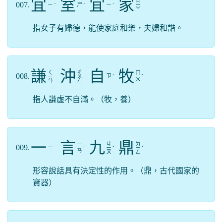
宜
室
宜
家
ㄐ
007.
ㄧ
ㄕ
ㄧ
ˊ
ˋ
ˊ
ㄧ
ㄚ
指女子有婦德，能使家庭和樂，夫婦和諧。
謙
沖
自
牧
ㄑ
ㄔ
ㄇ
008.
ㄗ
ㄧ
ㄨ
ˋ
ˋ
ㄨ
ㄢ
ㄥ
指人謙虛不自滿。（牧，養）
一
言
九
鼎
ㄐ
ㄉ
ㄧ
009.
ㄧ
ˊ
ㄧ
ˇ
ㄧ
ˇ
ㄢ
ㄡ
ㄥ
形容說話具有決定性的作用。（鼎，古代國家的
寶器）