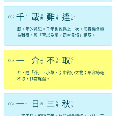
千
載
難
逢
ㄑ
ㄗ
ㄋ
ㄈ
002.
ㄧ
ˇ
ˊ
ˊ
ㄞ
ㄢ
ㄥ
ㄢ
載，年的意思。千年也難遇上一次，形容機會極
為難得。與「習以為常、司空見慣」相反。
一
介
不
取
ㄐ
ㄅ
ㄑ
003.
ㄧ
ㄧ
ˋ
ˋ
ˇ
ㄨ
ㄩ
ㄝ
介，通「芥」，小草，引申微小之物；形容絲毫
不取，非常廉潔。
一
日
三
秋
ㄑ
ㄙ
004.
ㄧ
ㄖ
ˋ
ㄧ
ㄢ
ㄡ