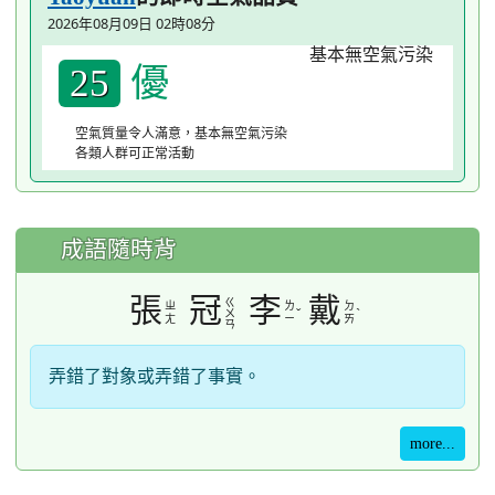
2026年08月09日 02時08分
優
25
空氣質量令人滿意，基本無空氣污染
各類人群可正常活動
成語隨時背
張
冠
李
戴
ㄍ
ㄓ
ㄌ
ㄉ
ˇ
ˋ
ㄨ
ㄤ
ㄧ
ㄞ
ㄢ
弄錯了對象或弄錯了事實。
more...