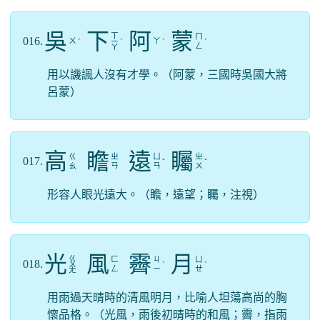
吳
下
阿
蒙
ㄒ
ㄇ
016.
ㄨ
ㄚ
ˊ
ㄧ
ˋ
ˋ
ˊ
ㄥ
ㄚ
用以譏諷人沒有才學。（阿蒙，三國時吳國大將
呂蒙）
高
瞻
遠
矚
ㄍ
ㄓ
ㄩ
ㄓ
017.
ˇ
ˇ
ㄠ
ㄢ
ㄢ
ㄨ
形容人眼光遠大。（瞻，遠望；矚，注視）
光
風
霽
月
ㄍ
ㄈ
ㄐ
ㄩ
018.
ㄨ
ˋ
ˋ
ㄥ
ㄧ
ㄝ
ㄤ
用雨過天晴時的清風明月，比喻人坦蕩高尚的胸
懷品格。（光風，雨後初晴時的和風；霽，指雨