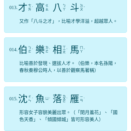
才
高
八
斗
ㄘ
ㄍ
ㄅ
ㄉ
013.
ˊ
ˇ
ㄞ
ㄠ
ㄚ
ㄡ
又作「八斗之才」，比喻才學洋溢，超越眾人。
伯
樂
相
馬
ㄒ
ㄅ
ㄌ
ㄇ
014.
ˊ
ˋ
ㄧ
ˋ
ˇ
ㄛ
ㄜ
ㄚ
ㄤ
比喻善於發現、選拔人才。（伯樂，本名孫陽，
春秋秦穆公時人，以善於觀察馬著稱）
沈
魚
落
雁
ㄌ
ㄔ
ㄧ
015.
ㄩ
ˊ
ˊ
ㄨ
ˋ
ˋ
ㄣ
ㄢ
ㄛ
形容女子容貌美麗出眾。（「閉月羞花」、「國
色天香」、「傾國傾城」皆可形容美人）