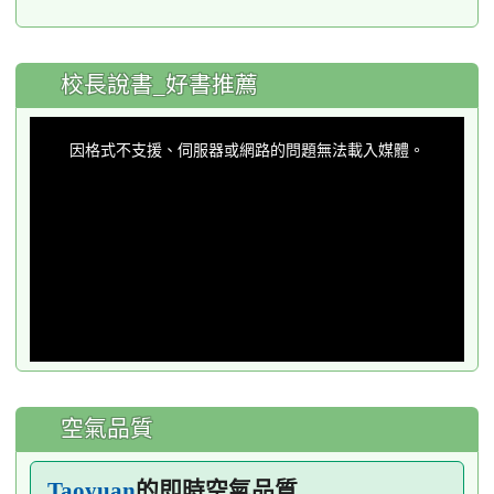
:::
校長說書_好書推薦
This
is
a
因格式不支援、伺服器或網路的問題無法載入媒體。
modal
window.
空氣品質
的即時空氣品質
Taoyuan