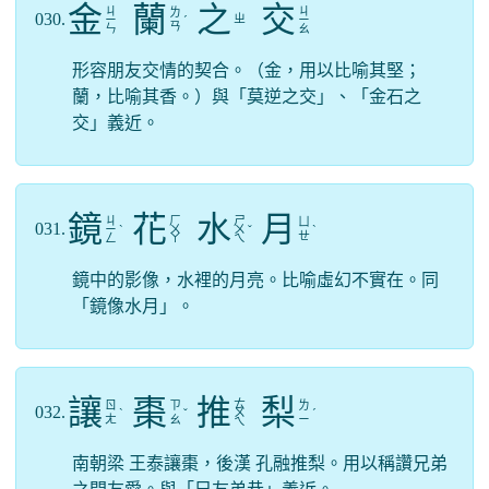
金
蘭
之
交
ㄐ
ㄐ
ㄌ
030.
ㄓ
ㄧ
ˊ
ㄧ
ㄢ
ㄣ
ㄠ
形容朋友交情的契合。（金，用以比喻其堅；
蘭，比喻其香。）與「莫逆之交」、「金石之
交」義近。
鏡
花
水
月
ㄐ
ㄏ
ㄕ
ㄩ
031.
ㄧ
ˋ
ㄨ
ㄨ
ˇ
ˋ
ㄝ
ㄥ
ㄚ
ㄟ
鏡中的影像，水裡的月亮。比喻虛幻不實在。同
「鏡像水月」。
讓
棗
推
梨
ㄊ
ㄖ
ㄗ
ㄌ
032.
ˋ
ˇ
ㄨ
ˊ
ㄤ
ㄠ
ㄧ
ㄟ
南朝梁 王泰讓棗，後漢 孔融推梨。用以稱讚兄弟