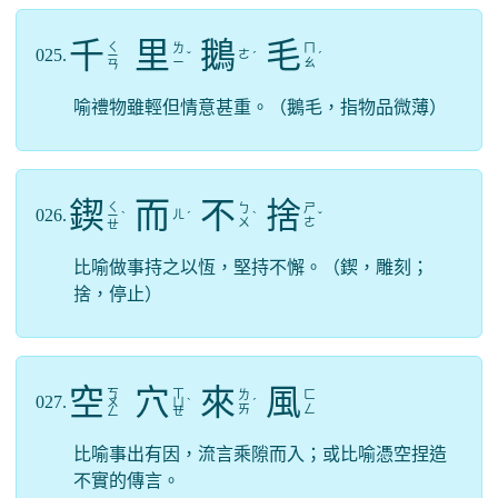
千
里
鵝
毛
ㄑ
ㄌ
ㄇ
025.
ㄜ
ㄧ
ˇ
ˊ
ˊ
ㄧ
ㄠ
ㄢ
喻禮物雖輕但情意甚重。（鵝毛，指物品微薄）
鍥
而
不
捨
ㄑ
ㄅ
ㄕ
026.
ㄦ
ㄧ
ˋ
ˊ
ˋ
ˇ
ㄨ
ㄜ
ㄝ
比喻做事持之以恆，堅持不懈。（鍥，雕刻；
捨，停止）
空
穴
來
風
ㄎ
ㄒ
ㄌ
ㄈ
027.
ㄨ
ㄩ
ˋ
ˊ
ㄞ
ㄥ
ㄥ
ㄝ
比喻事出有因，流言乘隙而入；或比喻憑空捏造
不實的傳言。