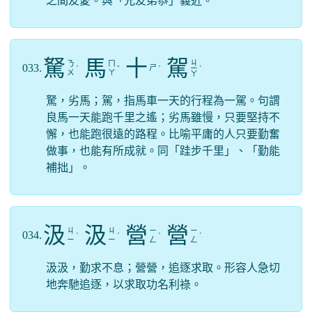
之間友愛。與「兄友弟恭」義近。
駑
馬
十
駕
ㄐ
ㄋ
ㄇ
033.
ㄕ
ˊ
ˇ
ˊ
ㄧ
ˋ
ㄨ
ㄚ
ㄚ
駑，劣馬；駕，指馬車一天的行程為一駕。句謂
良馬一天能跑千里之遙；劣馬雖慢，只要堅持不
懈，也能跑很遠的路程。比喻平庸的人只要勤奮
做事，也能有所成就。同「跬步千里」、「勤能
補拙」。
汲
汲
營
營
ㄐ
ㄐ
ㄧ
ㄧ
034.
ˊ
ˊ
ˊ
ˊ
ㄧ
ㄧ
ㄥ
ㄥ
汲汲，勤求不息；營營，追逐求取。形容人急切
地奔馳追逐，以求取功名利祿。