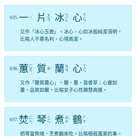
一
片
冰
心
ㄆ
ㄅ
ㄒ
035.
ㄧ
ㄧ
ˋ
ㄧ
ㄧ
ㄢ
ㄥ
ㄣ
又作「冰心玉壺」。冰心，心如冰般純潔清明。
比喻人不慕名利，心境高潔。
蕙
質
蘭
心
ㄏ
ㄒ
ㄌ
036.
ㄓ
ㄨ
ˋ
ˊ
ˊ
ㄧ
ㄢ
ㄟ
ㄣ
又作「蘭質蕙心」。蘭、蕙，皆香草；心靈如
蕙，品質如蘭。比喻女子心性聰慧高雅。
焚
琴
煮
鶴
ㄑ
ㄈ
ㄓ
ㄏ
037.
ˊ
ㄧ
ˊ
ˇ
ˋ
ㄣ
ㄨ
ㄜ
ㄣ
把琴當柴燒，烹煮鶴來吃。比喻極殺風景的事。