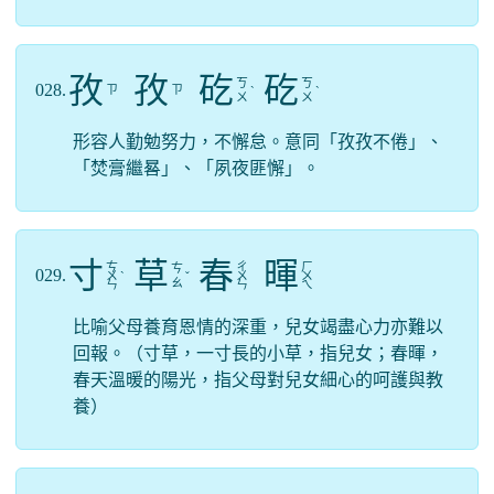
孜
孜
矻
矻
ㄎ
ㄎ
028.
ㄗ
ㄗ
ˋ
ˋ
ㄨ
ㄨ
形容人勤勉努力，不懈怠。意同「孜孜不倦」、
「焚膏繼晷」、「夙夜匪懈」。
寸
草
春
暉
ㄘ
ㄔ
ㄏ
ㄘ
029.
ㄨ
ˋ
ˇ
ㄨ
ㄨ
ㄠ
ㄣ
ㄣ
ㄟ
比喻父母養育恩情的深重，兒女竭盡心力亦難以
回報。（寸草，一寸長的小草，指兒女；春暉，
春天溫暖的陽光，指父母對兒女細心的呵護與教
養）