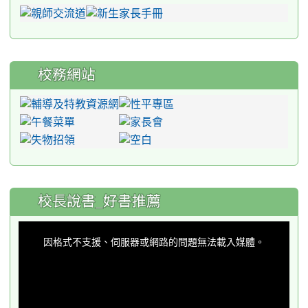
校務網站
:::
校長說書_好書推薦
This
is
a
因格式不支援、伺服器或網路的問題無法載入媒體。
modal
window.