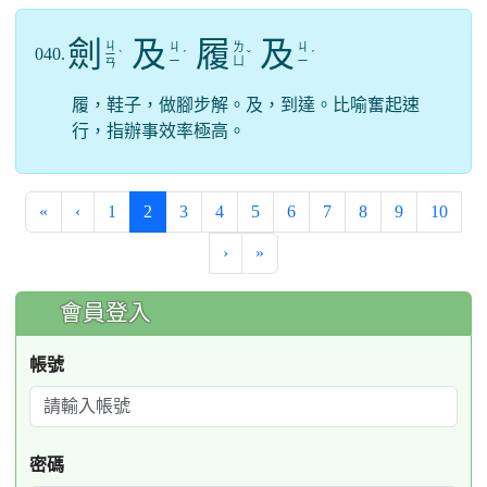
劍
及
履
及
ㄐ
ㄐ
ㄌ
ㄐ
040.
ㄧ
ˋ
ˊ
ˇ
ˊ
ㄧ
ㄩ
ㄧ
ㄢ
履，鞋子，做腳步解。及，到達。比喻奮起速
行，指辦事效率極高。
(current)
«
‹
1
2
3
4
5
6
7
8
9
10
›
»
:::
會員登入
帳號
密碼