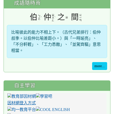
成語隨時背
伯
仲
之
間
ㄓ
ㄐ
ㄅ
ˊ
ˋ
ㄓ
ㄨ
ㄧ
ㄛ
ㄥ
ㄢ
比喻彼此的能力不相上下。（古代兄弟排行：伯仲
叔季。以伯仲比喻差距小。）與「一時瑜亮」、
「不分軒輊」、「工力悉敵」、「並駕齊驅」意思
相當。
more...
自主學習
因材網登入方式