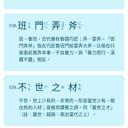
班
門
弄
斧
ㄋ
ㄅ
ㄇ
ㄈ
038.
ˊ
ㄨ
ˋ
ˇ
ㄢ
ㄣ
ㄨ
ㄥ
班，魯班，古代春秋魯國巧匠；弄，耍弄。「班
門弄斧」指在巧匠魯班門前耍弄大斧。比喻在行
家面前賣弄本事，不自量力。與「量力而行、深
藏不露」相反。
不
世
之
材
ㄅ
ㄘ
039.
ㄕ
ㄓ
ˊ
ˋ
ˊ
ㄨ
ㄞ
不世，世上少有的，非常的。形容當世少有，極
出色的人材；是推崇讚譽之詞。同「蓋世之才」
（註：蓋世，超過、高出當代之上）。