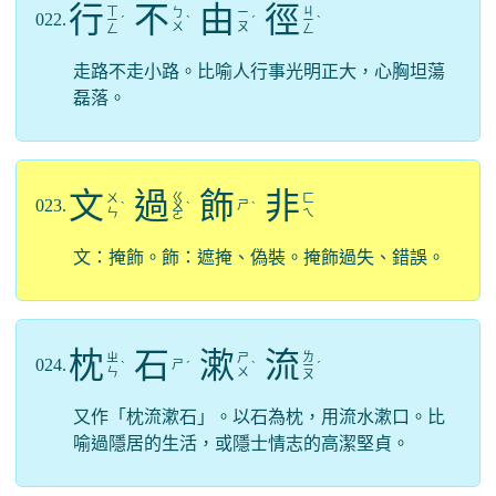
行
不
由
徑
ㄒ
ㄐ
ㄅ
ㄧ
022.
ㄧ
ˊ
ˋ
ˊ
ㄧ
ˋ
ㄨ
ㄡ
ㄥ
ㄥ
走路不走小路。比喻人行事光明正大，心胸坦蕩
磊落。
文
過
飾
非
ㄍ
ㄨ
ㄈ
023.
ㄕ
ˋ
ㄨ
ˋ
ˋ
ㄣ
ㄟ
ㄛ
文：掩飾。飾：遮掩、偽裝。掩飾過失、錯誤。
枕
石
漱
流
ㄌ
ㄓ
ㄕ
024.
ㄕ
ˋ
ˊ
ˋ
ㄧ
ˊ
ㄣ
ㄨ
ㄡ
又作「枕流漱石」。以石為枕，用流水漱口。比
喻過隱居的生活，或隱士情志的高潔堅貞。