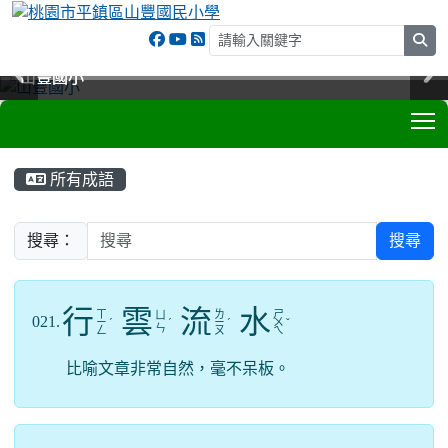
sea
山豐國小
山豐國小
山豐國小
山豐國小
T
:::
所有成語
搜尋：
搜尋
行
雲
流
水
ㄒ
ㄌ
ㄕ
ㄩ
021.
ㄧ
ˊ
ˊ
ㄧ
ˊ
ㄨ
ˇ
ㄣ
ㄥ
ㄡ
ㄟ
比喻文章非常自然，毫不呆板。