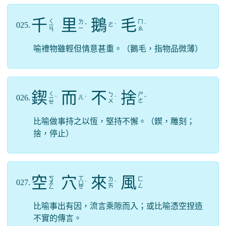
千
里
鵝
毛
ㄑ
ㄌ
ㄇ
025.
ㄜ
ㄧ
ˇ
ˊ
ˊ
ㄧ
ㄠ
ㄢ
喻禮物雖輕但情意甚重。（鵝毛，指物品微薄）
鍥
而
不
捨
ㄑ
ㄅ
ㄕ
026.
ㄦ
ㄧ
ˋ
ˊ
ˋ
ˇ
ㄨ
ㄜ
ㄝ
比喻做事持之以恆，堅持不懈。（鍥，雕刻；
捨，停止）
空
穴
來
風
ㄎ
ㄒ
ㄌ
ㄈ
027.
ㄨ
ㄩ
ˋ
ˊ
ㄞ
ㄥ
ㄥ
ㄝ
比喻事出有因，流言乘隙而入；或比喻憑空捏造
不實的傳言。