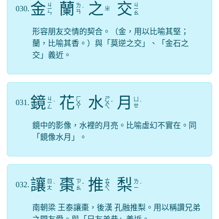
金
蘭
之
交
ㄐ
ㄐ
ㄌ
030.
ㄓ
ㄧ
ˊ
ㄧ
ㄢ
ㄣ
ㄠ
形容朋友交情的契合。（金，用以比喻其堅；
蘭，比喻其香。）與「莫逆之交」、「金石之
交」義近。
鏡
花
水
月
ㄐ
ㄏ
ㄕ
ㄩ
031.
ㄧ
ˋ
ㄨ
ㄨ
ˇ
ˋ
ㄝ
ㄥ
ㄚ
ㄟ
鏡中的影像，水裡的月亮。比喻虛幻不實在。同
「鏡像水月」。
讓
棗
推
梨
ㄊ
ㄖ
ㄗ
ㄌ
032.
ˋ
ˇ
ㄨ
ˊ
ㄤ
ㄠ
ㄧ
ㄟ
南朝梁 王泰讓棗，後漢 孔融推梨。用以稱讚兄弟