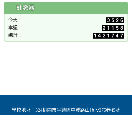
計數器
今天：
本週：
總計：
學校地址：324桃園市平鎮區中豐路山頂段375巷45號
| 電話：(03)4691784 | 傳真：(03)4692060
Add：No.45, Lane 375, Shanding Sec., Jhongfeng Rd.,
Pingjhen Dist, Taoyuan City 324, Taiwan (R.O.C.)