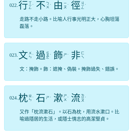
行
不
由
徑
ㄒ
ㄐ
ㄅ
ㄧ
022.
ㄧ
ˊ
ˋ
ˊ
ㄧ
ˋ
ㄨ
ㄡ
ㄥ
ㄥ
走路不走小路。比喻人行事光明正大，心胸坦蕩
磊落。
文
過
飾
非
ㄍ
ㄨ
ㄈ
023.
ㄕ
ˋ
ㄨ
ˋ
ˋ
ㄣ
ㄟ
ㄛ
文：掩飾。飾：遮掩、偽裝。掩飾過失、錯誤。
枕
石
漱
流
ㄌ
ㄓ
ㄕ
024.
ㄕ
ˋ
ˊ
ˋ
ㄧ
ˊ
ㄣ
ㄨ
ㄡ
又作「枕流漱石」。以石為枕，用流水漱口。比
喻過隱居的生活，或隱士情志的高潔堅貞。