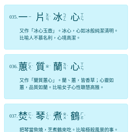
一
片
冰
心
ㄆ
ㄅ
ㄒ
035.
ㄧ
ㄧ
ˋ
ㄧ
ㄧ
ㄢ
ㄥ
ㄣ
又作「冰心玉壺」。冰心，心如冰般純潔清明。
比喻人不慕名利，心境高潔。
蕙
質
蘭
心
ㄏ
ㄒ
ㄌ
036.
ㄓ
ㄨ
ˋ
ˊ
ˊ
ㄧ
ㄢ
ㄟ
ㄣ
又作「蘭質蕙心」。蘭、蕙，皆香草；心靈如
蕙，品質如蘭。比喻女子心性聰慧高雅。
焚
琴
煮
鶴
ㄑ
ㄈ
ㄓ
ㄏ
037.
ˊ
ㄧ
ˊ
ˇ
ˋ
ㄣ
ㄨ
ㄜ
ㄣ
把琴當柴燒，烹煮鶴來吃。比喻極殺風景的事。