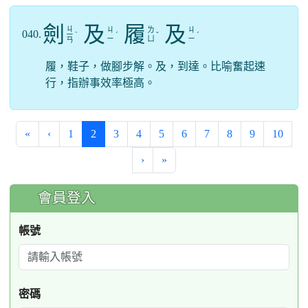
劍
及
履
及
ㄐ
ㄐ
ㄌ
ㄐ
040.
ㄧ
ˋ
ˊ
ˇ
ˊ
ㄧ
ㄩ
ㄧ
ㄢ
履，鞋子，做腳步解。及，到達。比喻奮起速
行，指辦事效率極高。
(current)
«
‹
1
2
3
4
5
6
7
8
9
10
›
»
:::
會員登入
帳號
密碼