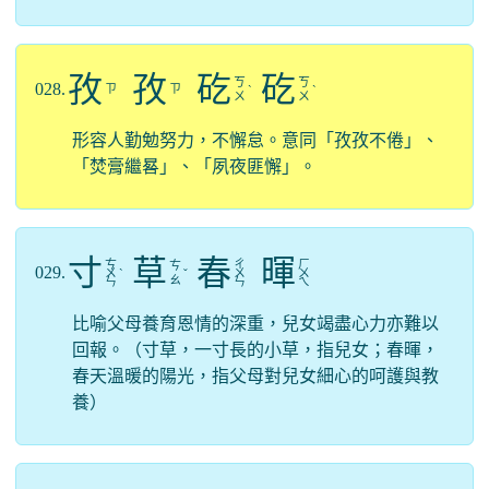
孜
孜
矻
矻
ㄎ
ㄎ
028.
ㄗ
ㄗ
ˋ
ˋ
ㄨ
ㄨ
形容人勤勉努力，不懈怠。意同「孜孜不倦」、
「焚膏繼晷」、「夙夜匪懈」。
寸
草
春
暉
ㄘ
ㄔ
ㄏ
ㄘ
029.
ㄨ
ˋ
ˇ
ㄨ
ㄨ
ㄠ
ㄣ
ㄣ
ㄟ
比喻父母養育恩情的深重，兒女竭盡心力亦難以
回報。（寸草，一寸長的小草，指兒女；春暉，
春天溫暖的陽光，指父母對兒女細心的呵護與教
養）