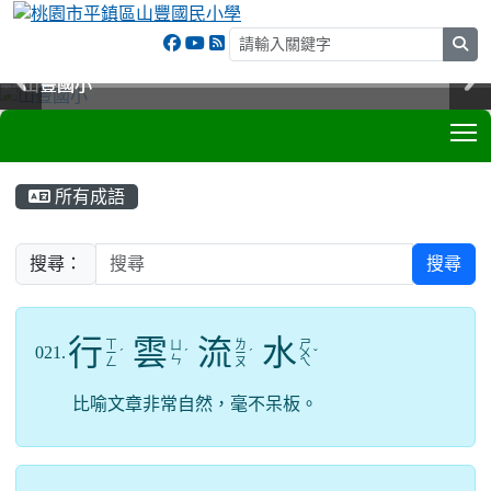
sea
山豐國小
山豐國小
山豐國小
山豐國小
T
:::
所有成語
搜尋：
搜尋
行
雲
流
水
ㄒ
ㄌ
ㄕ
ㄩ
021.
ㄧ
ˊ
ˊ
ㄧ
ˊ
ㄨ
ˇ
ㄣ
ㄥ
ㄡ
ㄟ
比喻文章非常自然，毫不呆板。