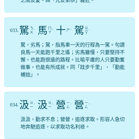
之間友愛。與「兄友弟恭」義近。
駑
馬
十
駕
ㄐ
ㄋ
ㄇ
033.
ㄕ
ˊ
ˇ
ˊ
ㄧ
ˋ
ㄨ
ㄚ
ㄚ
駑，劣馬；駕，指馬車一天的行程為一駕。句謂
良馬一天能跑千里之遙；劣馬雖慢，只要堅持不
懈，也能跑很遠的路程。比喻平庸的人只要勤奮
做事，也能有所成就。同「跬步千里」、「勤能
補拙」。
汲
汲
營
營
ㄐ
ㄐ
ㄧ
ㄧ
034.
ˊ
ˊ
ˊ
ˊ
ㄧ
ㄧ
ㄥ
ㄥ
汲汲，勤求不息；營營，追逐求取。形容人急切
地奔馳追逐，以求取功名利祿。