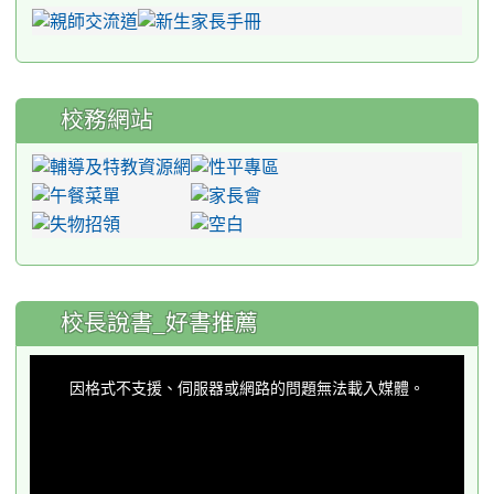
校務網站
:::
校長說書_好書推薦
This
is
a
因格式不支援、伺服器或網路的問題無法載入媒體。
modal
window.