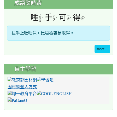
成語隨時背
唾
手
可
得
ㄊ
ㄕ
ㄎ
ㄉ
ˋ
ˇ
ˇ
ˊ
ㄨ
ㄡ
ㄜ
ㄜ
ㄛ
往手上吐唾沫，比喻極容易取得。
more...
自主學習
因材網登入方式