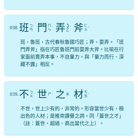
班
門
弄
斧
ㄋ
ㄅ
ㄇ
ㄈ
038.
ˊ
ㄨ
ˋ
ˇ
ㄢ
ㄣ
ㄨ
ㄥ
班，魯班，古代春秋魯國巧匠；弄，耍弄。「班
門弄斧」指在巧匠魯班門前耍弄大斧。比喻在行
家面前賣弄本事，不自量力。與「量力而行、深
藏不露」相反。
不
世
之
材
ㄅ
ㄘ
039.
ㄕ
ㄓ
ˊ
ˋ
ˊ
ㄨ
ㄞ
不世，世上少有的，非常的。形容當世少有，極
出色的人材；是推崇讚譽之詞。同「蓋世之才」
（註：蓋世，超過、高出當代之上）。