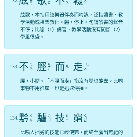
絃
歌
不
輟
132.
ㄧ
ˊ
ˊ
ㄨ
ˋ
ㄜ
ㄨ
ㄢ
ㄛ
絃歌，本指用絃樂器伴奏而吟詠，泛指讀書、教
學活動或禮樂教化。輟，停止。句謂讀書的聲音
不停；比喻（1）講習、教學活動沒有間斷（2）
學風很盛。
不
脛
而
走
ㄐ
ㄅ
ㄗ
133.
ㄦ
ˋ
ㄧ
ˋ
ˊ
ˇ
ㄨ
ㄡ
ㄥ
脛，小腿。「不脛而走」指沒有腿也能去。比喻
事物不用推廣，也能迅速傳播。
黔
驢
技
窮
ㄑ
ㄑ
ㄌ
ㄐ
134.
ㄧ
ˊ
ˊ
ˋ
ㄩ
ˊ
ㄩ
ㄧ
ㄢ
ㄥ
比喻人拙劣的技能已經使完，而終至露出無能的