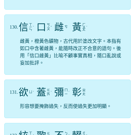
信
口
雌
黃
ㄒ
ㄏ
ㄎ
130.
ㄘ
ㄧ
ˋ
ˇ
ㄨ
ˊ
ㄡ
ㄣ
ㄤ
雌黃，橙黃色礦物，古代用於塗改文字。本指有
如口中含著雌黃，能隨時改正不合意的語句。後
用「信口雌黃」比喻不顧事實真相，隨口亂說或
妄加批評。
欲
蓋
彌
彰
ㄍ
ㄇ
ㄓ
131.
ㄩ
ˋ
ˋ
ˊ
ㄞ
ㄧ
ㄤ
形容想要掩飾過失，反而使過失更加明顯。
ㄒ
ㄔ
ㄍ
ㄅ