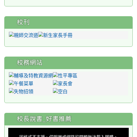
校刊
校務網站
:::
校長說書_好書推薦
This
is
a
因格式不支援、伺服器或網路的問題無法載入媒體。