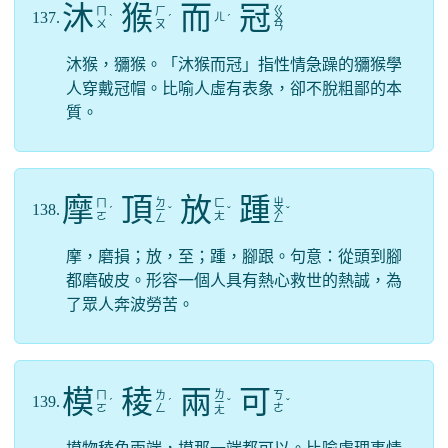
沐
猴
而
冠
ㄍ
ㄇ
ㄏ
137.
ㄦ
ˋ
ˊ
ˊ
ㄨ
ㄨ
ㄡ
ㄢ
沐猴，獼猴。「沐猴而冠」指性情急躁的獼猴學
人穿戴冠帽。比喻人虛有表象，卻不脫粗鄙的本
質。
摩
頂
放
踵
ㄉ
ㄓ
ㄇ
ㄈ
138.
ˊ
ㄧ
ˇ
ˇ
ㄨ
ˇ
ㄛ
ㄤ
ㄥ
ㄥ
摩，磨損；放，至；踵，腳跟。句意：從頭到腳
都磨破皮。形容一個人具有熱心救世的熱誠，為
了眾人奔波勞苦。
模
稜
兩
可
ㄌ
ㄇ
ㄌ
ㄎ
139.
ˊ
ˊ
ㄧ
ˇ
ˇ
ㄛ
ㄥ
ㄜ
ㄤ