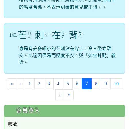
摸物稜角兩端，摸那一端都可以。比喻處理事情
的態度含混，不表示明確的意見或主張。。
芒
刺
在
背
ㄇ
ㄗ
ㄅ
140.
ㄘ
ˊ
ˋ
ˋ
ˋ
ㄤ
ㄞ
ㄟ
像是有許多細小的芒刺沾在背上，令人坐立難
安。比喻因畏忌而極度不安。與「如坐針氈」義
近。
(current)
«
‹
1
2
3
4
5
6
7
8
9
10
›
»
:::
會員登入
帳號