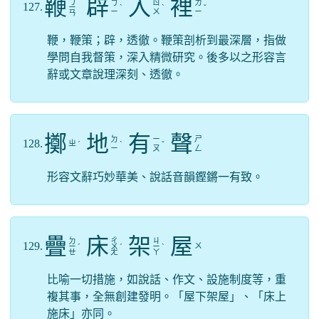
鞭
辟
入
裡
ㄅ
ㄅ
ㄖ
ㄌ
127.
ㄧ
ˋ
ˋ
ˇ
ㄧ
ㄨ
ㄧ
ㄢ
鞭，鞭策；辟，透徹。鞭策剖析到最深層，指做
學問自我督策，深入精微研究。後多以之形容言
辭或文章說理深刻、透徹。
擲
地
有
聲
ㄉ
ㄧ
ㄕ
128.
ㄓ
ˊ
ˋ
ˇ
ㄧ
ㄡ
ㄥ
形容文辭巧妙華美、說話音韻鏗鏘一有致。
疊
床
架
屋
ㄉ
ㄔ
ㄐ
129.
ㄨ
ㄧ
ˊ
ㄨ
ˊ
ㄧ
ˋ
ㄝ
ㄤ
ㄚ
比喻一切措施，如說話、作文、設施制度等，重
複其事，全無創建發明。「屋下架屋」、「床上
施床」亦同。