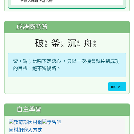
各類人群可正常活動
成語隨時背
破
釜
沉
舟
ㄆ
ㄈ
ㄔ
ㄓ
ˋ
ˇ
ˊ
ㄛ
ㄨ
ㄣ
ㄡ
釜，鍋；比喻下定決心 ，只以一次機會就達到成功
的目標，絕不留後路。
more...
自主學習
因材網登入方式