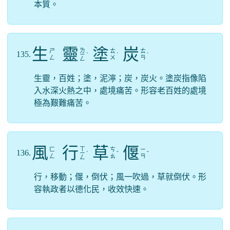
本質。
生
靈
塗
炭
ㄌ
ㄕ
ㄊ
ㄊ
135.
ㄧ
ˊ
ˊ
ˋ
ㄥ
ㄨ
ㄢ
ㄥ
生靈，百姓；塗，泥濘；炭，炭火。塗炭指像陷
入水深火熱之中，處境痛苦。形容老百姓的處境
極為艱難痛苦。
風
行
草
偃
ㄒ
ㄈ
ㄘ
ㄧ
136.
ㄧ
ˊ
ˇ
ˇ
ㄥ
ㄠ
ㄢ
ㄥ
行，移動；偃，倒伏；風一吹過，草就倒伏。形
容執政者以德化民，收效快速。