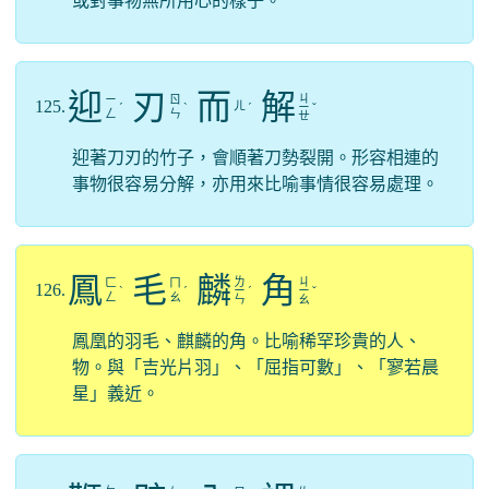
或對事物無所用心的樣子。
迎
刃
而
解
ㄐ
ㄧ
ㄖ
125.
ㄦ
ˊ
ˋ
ˊ
ㄧ
ˇ
ㄥ
ㄣ
ㄝ
迎著刀刃的竹子，會順著刀勢裂開。形容相連的
事物很容易分解，亦用來比喻事情很容易處理。
鳳
毛
麟
角
ㄌ
ㄐ
ㄈ
ㄇ
126.
ˋ
ˊ
ㄧ
ˊ
ㄧ
ˇ
ㄥ
ㄠ
ㄣ
ㄠ
鳳凰的羽毛、麒麟的角。比喻稀罕珍貴的人、
物。與「吉光片羽」、「屈指可數」、「寥若晨
星」義近。