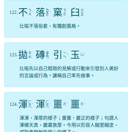
不
落
窠
臼
ㄌ
ㄐ
ㄅ
ㄎ
122.
ˋ
ㄨ
ˋ
ㄧ
ˋ
ㄨ
ㄜ
ㄛ
ㄡ
比喻不落俗套，有獨創風格。
拋
磚
引
玉
ㄓ
ㄆ
ㄧ
123.
ㄩ
ㄨ
ˇ
ˋ
ㄠ
ㄣ
ㄢ
比喻先以自己粗陋的見解或行動來引發別人美好
的言論或行為。謙稱自己率先做事。
渾
渾
噩
噩
ㄏ
ㄏ
124.
ㄜ
ㄜ
ㄨ
ˊ
ㄨ
ˊ
ˋ
ˋ
ㄣ
ㄣ
渾渾，渾厚的樣子；噩噩，嚴正的樣子；句謂人
渾樸天真，嚴肅敦厚。今用以形容人糊里糊塗，