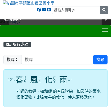
sea
山豐國小
山豐國小
山豐國小
山豐國小
T
:::
所有成語
搜尋：
搜尋
春
風
化
雨
ㄔ
ㄏ
ㄈ
121.
ㄩ
ㄨ
ㄨ
ˋ
ˇ
ㄥ
ㄣ
ㄚ
老師的教導，如和暖 的春風吹拂，如及時的雨水
潤化萬物。比喻完善的教化，使人潛移默化。