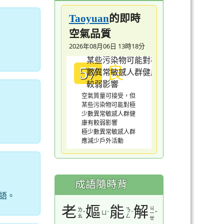
的即時
Taoyuan
空氣品質
2026年08月06日 13時18分
良
57
空氣質量可接受，但
某些污染物可能對極
少數異常敏感人群健
康有較弱影響
極少數異常敏感人群
應減少戶外活動
成語隨時背
語。
老
嫗
能
解
ㄐ
ㄌ
ㄋ
ˇ
ㄩ
ˋ
ˊ
ˇ
ㄧ
ㄠ
ㄥ
ㄝ