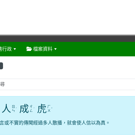
務行政
檔案資料
:::
人
成
虎
ㄖ
ㄔ
ㄏ
ˊ
ˊ
ˇ
ㄣ
ㄥ
ㄨ
言或不實的傳聞經過多人散播，就會使人信以為真。