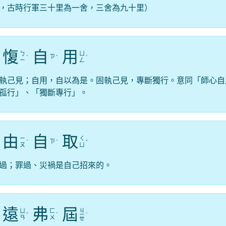
，古時行軍三十里為一舍，三舍為九十里）
愎
自
用
ㄅ
ㄩ
ㄗ
ˋ
ˋ
ˋ
ㄧ
ㄥ
執己見；自用，自以為是。固執己見，專斷獨行。意同「師心自
孤行」、「獨斷專行」。
由
自
取
ㄧ
ㄑ
ㄗ
ˊ
ˋ
ˇ
ㄡ
ㄩ
過；罪過、災禍是自己招來的。
遠
弗
屆
ㄐ
ㄩ
ㄈ
ˇ
ˊ
ㄧ
ˋ
ㄢ
ㄨ
ㄝ