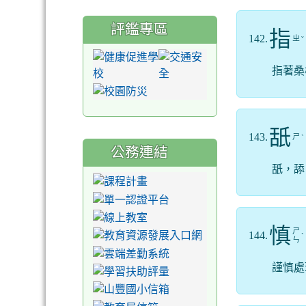
評鑑專區
指
142.
ㄓ
ˇ
指著桑
舐
143.
ㄕ
ˋ
公務連結
舐，舔
慎
ㄕ
144.
ˋ
ㄣ
謹慎處