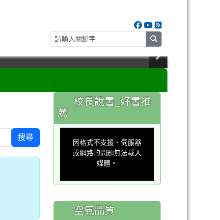
search
:::
校長說書_好書推
薦
This
is
搜尋
a
因格式不支援、伺服器
modal
window.
或網路的問題無法載入
媒體。
空氣品質