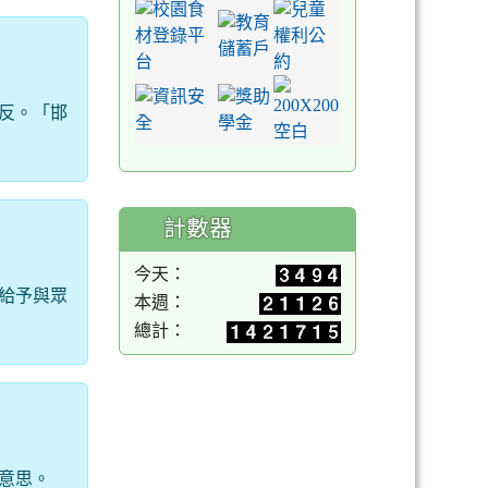
反。「邯
計數器
今天：
給予與眾
本週：
總計：
意思。