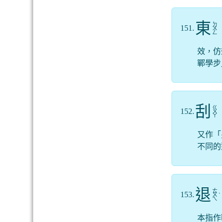
東
ㄉ
151.
ㄨ
ㄥ
效，仿
鄲學步
刮
ㄍ
152.
ㄨ
ㄚ
又作「
不同的
退
ㄊ
153.
ㄨ
ˋ
ㄟ
本指作