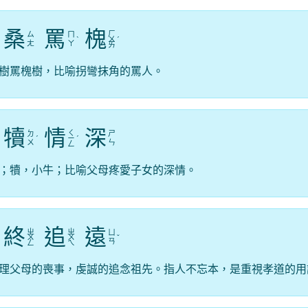
桑
罵
槐
ㄏ
ㄙ
ㄇ
ˋ
ㄨ
ˊ
ㄤ
ㄚ
ㄞ
樹罵槐樹，比喻拐彎抹角的罵人。
犢
情
深
ㄑ
ㄉ
ㄕ
ˊ
ㄧ
ˊ
ㄨ
ㄣ
ㄥ
；犢，小牛；比喻父母疼愛子女的深情。
終
追
遠
ㄓ
ㄓ
ㄩ
ㄨ
ㄨ
ˇ
ㄢ
ㄥ
ㄟ
理父母的喪事，虔誠的追念祖先。指人不忘本，是重視孝道的用