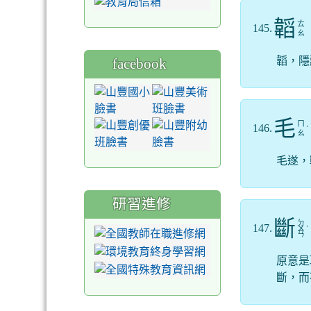
韜
ㄊ
145.
ㄠ
韜，隱
facebook
毛
ㄇ
146.
ˊ
ㄠ
毛遂，
研習進修
斷
ㄉ
147.
ㄨ
ˋ
ㄢ
原意是
斷，而