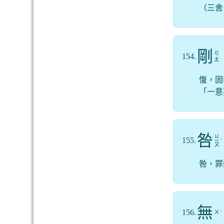
（三舍
剛
ㄍ
154.
ㄤ
愎，固
「一意
咎
ㄐ
155.
ㄧ
ˋ
ㄡ
咎，罪
無
156.
ㄨ
ˊ