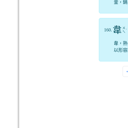
釜，鍋
韋
ㄨ
160.
ˊ
ㄟ
韋，熟
以形容