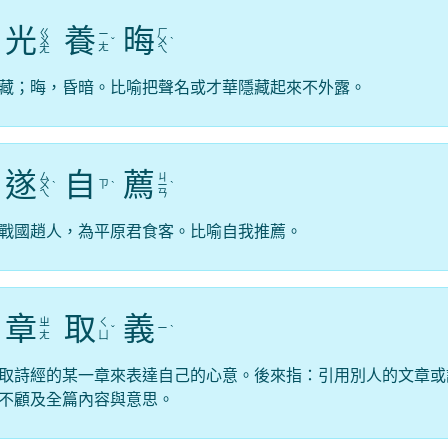
光
養
晦
ㄍ
ㄏ
ㄧ
ㄨ
ˇ
ㄨ
ˋ
ㄤ
ㄤ
ㄟ
藏；晦，昏暗。比喻把聲名或才華隱藏起來不外露。
遂
自
薦
ㄙ
ㄐ
ㄗ
ㄨ
ˋ
ˋ
ㄧ
ˋ
ㄟ
ㄢ
戰國趙人，為平原君食客。比喻自我推薦。
章
取
義
ㄓ
ㄑ
ㄧ
ˇ
ˋ
ㄤ
ㄩ
取詩經的某一章來表達自己的心意。後來指：引用別人的文章或
不顧及全篇內容與意思。