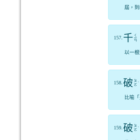
屆，到
千
ㄑ
157.
ㄧ
ㄢ
以一根
破
ㄆ
158.
ˋ
ㄛ
比喻「
破
ㄆ
159.
ˋ
ㄛ