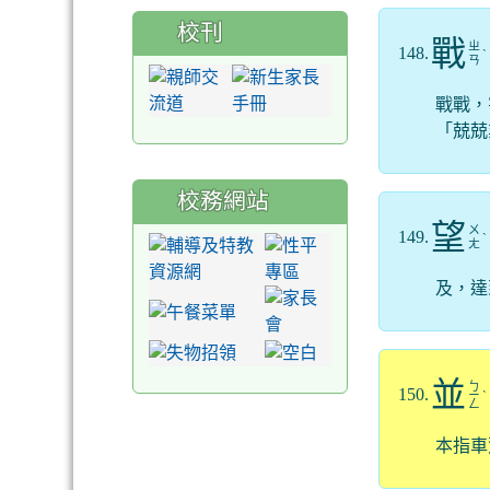
校刊
戰
ㄓ
148.
ˋ
ㄢ
戰戰，
「兢兢
校務網站
望
ㄨ
149.
ˋ
ㄤ
及，達
並
ㄅ
150.
ㄧ
ˋ
ㄥ
本指車