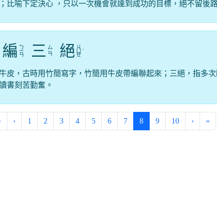
；比喻下定決心 ，只以一次機會就達到成功的目標，絕不留後
編
三
絕
ㄅ
ㄐ
ㄙ
ㄧ
ㄩ
ˊ
ㄢ
ㄢ
ㄝ
牛皮，古時用竹簡寫字，竹簡用牛皮帶編聯起來；三絕，指多次
讀書刻苦勤奮。
(current)
«
‹
1
2
3
4
5
6
7
8
9
10
›
»