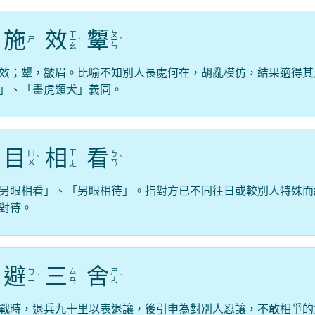
施
效
顰
ㄒ
ㄆ
ㄕ
ㄧ
ˋ
ㄧ
ˊ
ㄠ
ㄣ
效；顰，皺眉。比喻不知別人長處何在，胡亂模仿，結果適得其
」、「畫虎類犬」義同。
目
相
看
ㄒ
ㄇ
ㄎ
ˋ
ㄧ
ˋ
ㄨ
ㄢ
ㄤ
另眼相看」、「另眼相待」。指對方已不同往日或較別人特殊而
對待。
避
三
舍
ㄅ
ㄙ
ㄕ
ˋ
ˋ
ㄧ
ㄢ
ㄜ
戰時，退兵九十里以表退讓，後引申為對別人忍讓，不敢相爭的