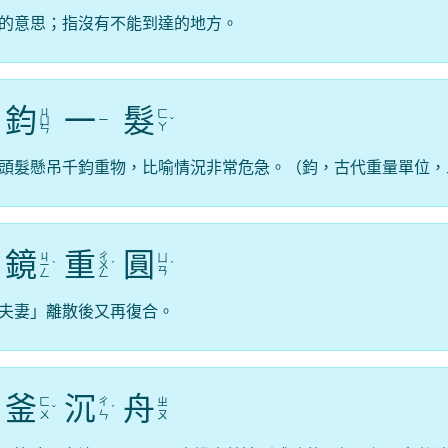
的意思；指沒有不能到達的地方。
鈞
一
髮
ㄐ
ㄈ
ㄧ
ㄩ
ˇ
ㄚ
ㄣ
頭髮懸吊千鈞重物，比喻情況非常危急。（鈞，古代重量單位，
鏡
重
圓
ㄐ
ㄔ
ㄩ
ㄧ
ˋ
ㄨ
ˊ
ˊ
ㄢ
ㄥ
ㄥ
夫妻」離散後又再復合。
釜
沉
舟
ㄈ
ㄔ
ㄓ
ˇ
ˊ
ㄨ
ㄣ
ㄡ