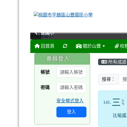
山豐國小
山豐國小
山豐國小
山豐國小
回首頁
關於山豐
校
:::
:::
會員登入
所有成語
帳號
搜尋：
密碼
三
安全模式登入
ㄙ
141.
ㄢ
登入
比喻謠