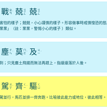
戰
兢
兢
ㄐ
ㄐ
ㄓ
ˋ
ㄧ
ㄧ
ㄢ
ㄥ
ㄥ
害怕的樣子；兢兢，小心謹慎的樣子。形容做事時戒慎惶恐的態
業業」（註：業業，警惕小心的樣子 ）類似。
塵
莫
及
ㄔ
ㄇ
ㄐ
ˊ
ˋ
ˊ
ㄣ
ㄛ
ㄧ
到；只見塵土飛揚而無法再趕上，指遠遠落於人後。
駕
齊
驅
ㄐ
ㄑ
ㄑ
ㄧ
ˋ
ˊ
ㄧ
ㄩ
ㄚ
駕並行，馬匹並排一齊奔跑。比喻彼此能力或地位，彼此相等。