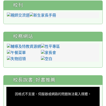
校刊
校務網站
:::
校長說書_好書推薦
This
is
a
因格式不支援、伺服器或網路的問題無法載入媒體。
modal
window.