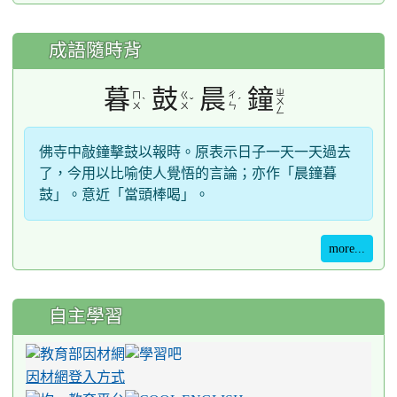
成語隨時背
暮
鼓
晨
鐘
ㄓ
ㄇ
ㄍ
ㄔ
ˋ
ˇ
ˊ
ㄨ
ㄨ
ㄨ
ㄣ
ㄥ
佛寺中敲鐘擊鼓以報時。原表示日子一天一天過去
了，今用以比喻使人覺悟的言論；亦作「晨鐘暮
鼓」。意近「當頭棒喝」。
more...
自主學習
因材網登入方式