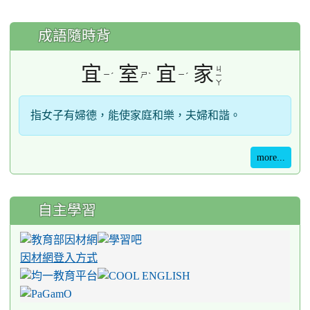
成語隨時背
宜
室
宜
家
ㄐ
ㄧ
ˊ
ㄕ
ˋ
ㄧ
ˊ
ㄧ
ㄚ
指女子有婦德，能使家庭和樂，夫婦和諧。
more...
自主學習
因材網登入方式