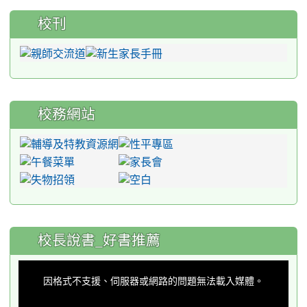
校刊
校務網站
:::
校長說書_好書推薦
This
is
a
因格式不支援、伺服器或網路的問題無法載入媒體。
modal
window.