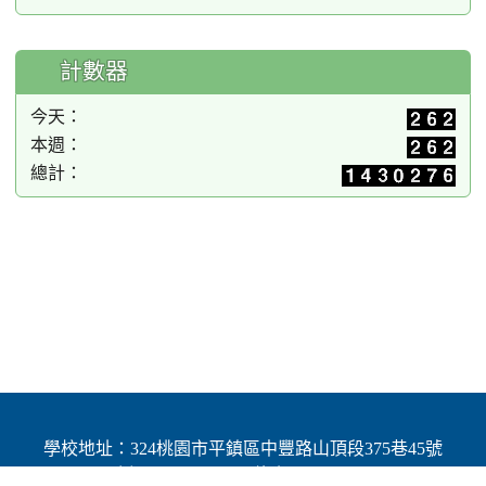
計數器
今天：
本週：
總計：
學校地址：324桃園市平鎮區中豐路山頂段375巷45號
| 電話：(03)4691784 | 傳真：(03)4692060