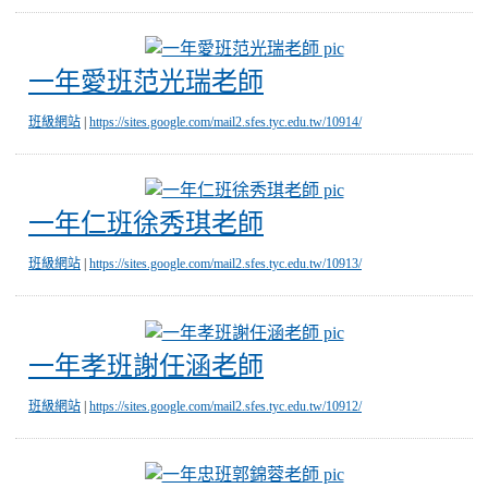
一年愛班范光瑞老
一年愛班范光瑞老師
班級網站
|
https://sites.google.com/mail2.sfes.tyc.edu.tw/10914/
一年仁班徐秀琪老
一年仁班徐秀琪老師
班級網站
|
https://sites.google.com/mail2.sfes.tyc.edu.tw/10913/
一年孝班謝任涵老
一年孝班謝任涵老師
班級網站
|
https://sites.google.com/mail2.sfes.tyc.edu.tw/10912/
一年忠班郭錦蓉老