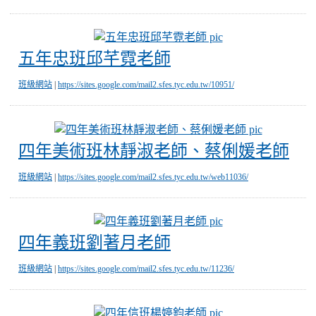
五年忠班邱芊霓老
五年忠班邱芊霓老師
班級網站
|
https://sites.google.com/mail2.sfes.tyc.edu.tw/10951/
四年美術
四年美術班林靜淑老師、蔡俐媛老師
班級網站
|
https://sites.google.com/mail2.sfes.tyc.edu.tw/web11036/
四年義班劉著月老
四年義班劉著月老師
班級網站
|
https://sites.google.com/mail2.sfes.tyc.edu.tw/11236/
四年信班楊婷鈞老