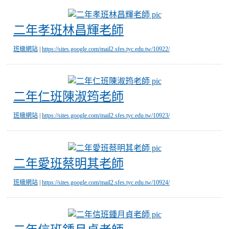
二年孝班林昌輝老
二年孝班林昌輝老師
班級網站
|
https://sites.google.com/mail2.sfes.tyc.edu.tw/10922/
二年仁班陳淑筠老
二年仁班陳淑筠老師
班級網站
|
https://sites.google.com/mail2.sfes.tyc.edu.tw/10923/
二年愛班蔡明其老
二年愛班蔡明其老師
班級網站
|
https://sites.google.com/mail2.sfes.tyc.edu.tw/10924/
二年信班鍾月貞老