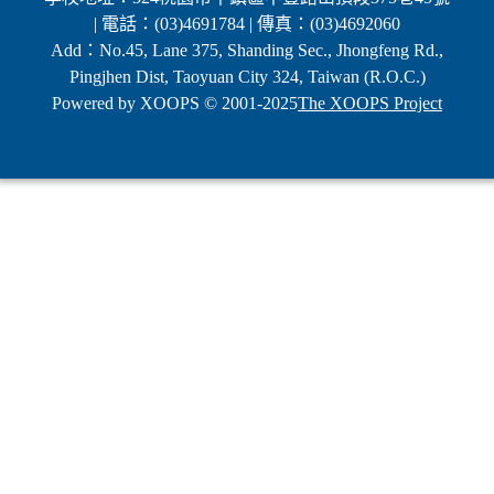
| 電話：(03)4691784 | 傳真：(03)4692060
Add：No.45, Lane 375, Shanding Sec., Jhongfeng Rd.,
Pingjhen Dist, Taoyuan City 324, Taiwan (R.O.C.)
Powered by XOOPS © 2001-2025
The XOOPS Project