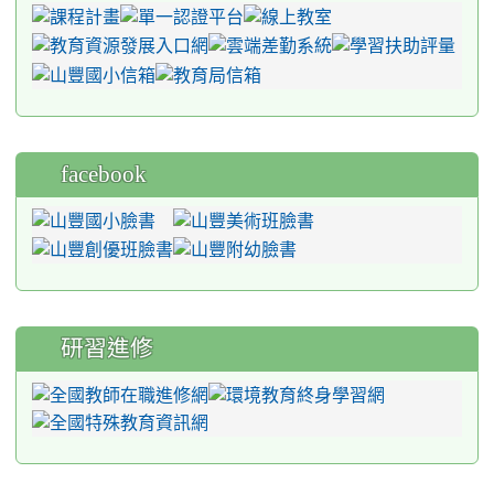
facebook
研習進修