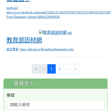
facebook
|
https://www.facebook.com/people/%E6%A1%83%E5%9C%92%E5%B8%82
Fong-Elementary-School/100063520916934/
教育部因材網
教育部因材網
自主學習
|
https://adl.edu.tw/HomePage/home/index.php
(current)
«
‹
1
2
›
»
:::
會員登入
帳號