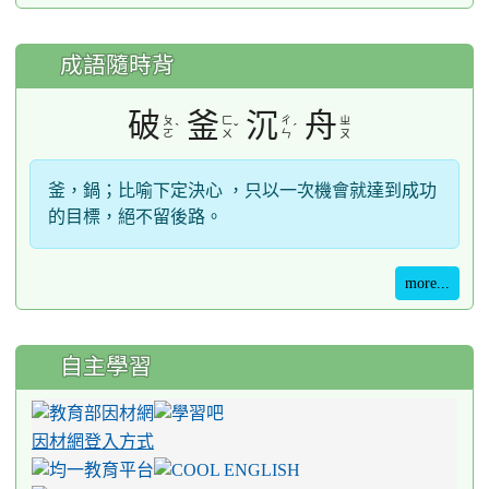
成語隨時背
破
釜
沉
舟
ㄆ
ㄈ
ㄔ
ㄓ
ˋ
ˇ
ˊ
ㄛ
ㄨ
ㄣ
ㄡ
釜，鍋；比喻下定決心 ，只以一次機會就達到成功
的目標，絕不留後路。
more...
自主學習
因材網登入方式