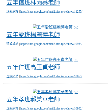
五年信班林雨蓁老師
班級網站
|
https://sites.google.com/mail2.sfes.tyc.edu.tw/11255/
五年愛班楊麗萍老
五年愛班楊麗萍老師
班級網站
|
https://sites.google.com/mail2.sfes.tyc.edu.tw/10954/
五年仁班高玉貞老
五年仁班高玉貞老師
班級網站
|
https://sites.google.com/mail2.sfes.tyc.edu.tw/10953/
五年孝班郝美華老
五年孝班郝美華老師
班級網站
|
https://sites.google.com/mail2.sfes.tyc.edu.tw/10952/