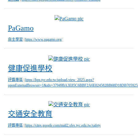
PaGamo
PaGamo
自主學習
|
https://www.pagamo.org/
健康促進學校
健康促進學校
評鑑專區
|
https://hps.tyc.edu.tw/upload-view_2025.aspx?
openExternalBrowser=1&ids=37949BA3E85C6BBF2A6E024582BB68D18DB7059
交通安全教育
交通安全教育
評鑑專區
|
https://sites.google.com/mail2.sfes.tyc.edu.tw/safety