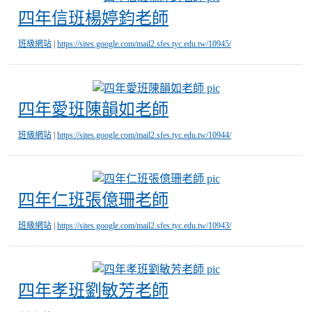
四年信班楊婷鈞老師
班級網站
|
https://sites.google.com/mail2.sfes.tyc.edu.tw/10945/
四年愛班陳韻如老
四年愛班陳韻如老師
班級網站
|
https://sites.google.com/mail2.sfes.tyc.edu.tw/10944/
四年仁班張億珊老
四年仁班張億珊老師
班級網站
|
https://sites.google.com/mail2.sfes.tyc.edu.tw/10943/
四年孝班劉敏芳老
四年孝班劉敏芳老師