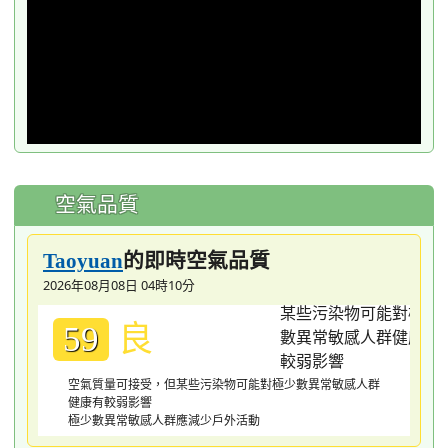
空氣品質
的即時空氣品質
Taoyuan
2026年08月08日 04時10分
良
59
空氣質量可接受，但某些污染物可能對極少數異常敏感人群
健康有較弱影響
極少數異常敏感人群應減少戶外活動