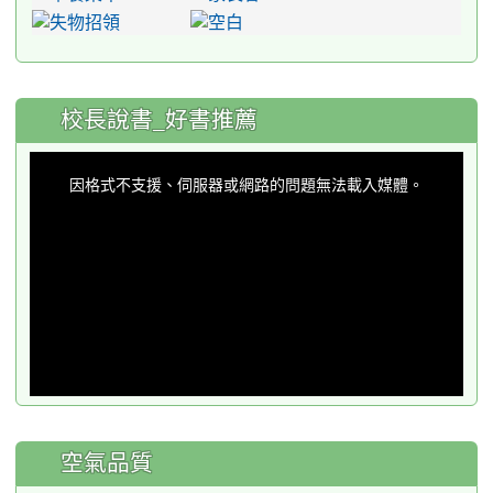
:::
校長說書_好書推薦
This
is
a
因格式不支援、伺服器或網路的問題無法載入媒體。
modal
window.
空氣品質