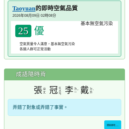
的即時空氣品質
Taoyuan
2026年08月09日 02時08分
優
25
空氣質量令人滿意，基本無空氣污染
各類人群可正常活動
成語隨時背
張
冠
李
戴
ㄍ
ㄓ
ㄌ
ㄉ
ˇ
ˋ
ㄨ
ㄤ
ㄧ
ㄞ
ㄢ
弄錯了對象或弄錯了事實。
more...