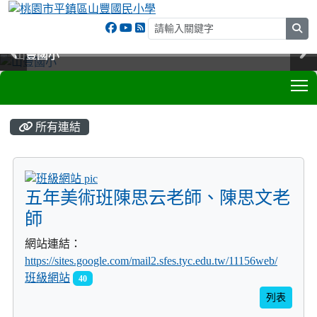
sea
山豐國小
山豐國小
山豐國小
山豐國小
T
:::
所有連結
title:班級網站
五年美術班陳思云老師、陳思文老
師
網站連結：
https://sites.google.com/mail2.sfes.tyc.edu.tw/11156web/
班級網站
40
列表