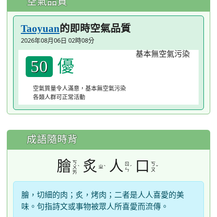
空氣品質
的即時空氣品質
Taoyuan
2026年08月06日 02時08分
優
50
空氣質量令人滿意，基本無空氣污染
各類人群可正常活動
成語隨時背
膾
炙
人
口
ㄎ
ㄖ
ㄎ
ˋ
ㄓ
ˋ
ˊ
ˇ
ㄨ
ㄣ
ㄡ
ㄞ
膾，切細的肉；炙，烤肉；二者是人人喜愛的美
味。句指詩文或事物被眾人所喜愛而流傳。