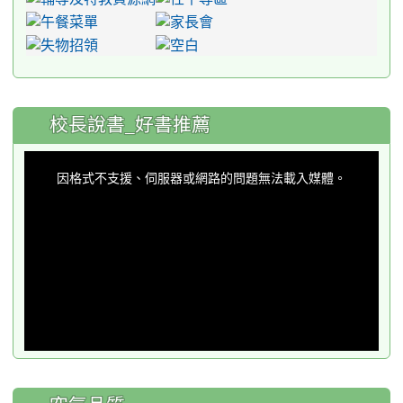
:::
校長說書_好書推薦
This
is
a
因格式不支援、伺服器或網路的問題無法載入媒體。
modal
window.