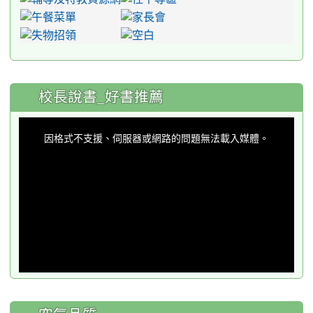
:::
校長說書_好書推薦
This
is
a
因格式不支援、伺服器或網路的問題無法載入媒體。
modal
window.