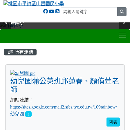
sea
山豐國小
山豐國小
山豐國小
山豐國小
T
:::
所有連結
title:幼兒園
幼兒園蒲公英班邱蓮春、顏侑萱老
師
網站連結：
https://sites.google.com/mail2.sfes.tyc.edu.tw/109rainbow/
幼兒園
3
列表