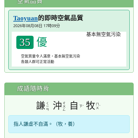
空氣品質
的即時空氣品質
Taoyuan
2026年08月08日 17時09分
優
35
空氣質量令人滿意，基本無空氣污染
各類人群可正常活動
成語隨時背
謙
沖
自
牧
ㄑ
ㄔ
ㄇ
ㄗ
ˋ
ˋ
ㄧ
ㄨ
ㄨ
ㄢ
ㄥ
指人謙虛不自滿。（牧，養）