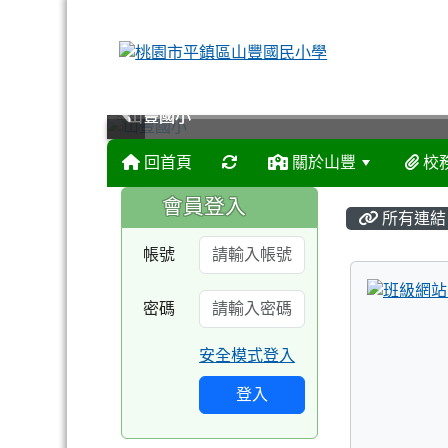
山豐國小
山豐國小
山豐國小
山豐國小
回首頁
關於山豐
校
:::
:::
會員登入
所有連結
帳號
密碼
安全模式登入
登入