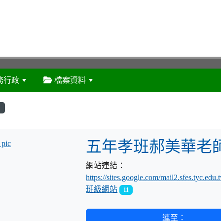
務行政
檔案資料
:::
五年孝班郝美華老
title:班級網站
網站連結：
https://sites.google.com/mail2.sfes.tyc.edu
班級網站
11
連至：