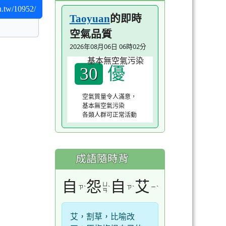
du.tw/10952/
的即時
Taoyuan
空氣品質
2026年08月06日 06時02分
優
30
空氣質量令人滿意，
基本無空氣污染
各類人群可正常活動
成語隨時背
自
怨
自
艾
ㄩ
ㄗ
ˋ
ˋ
ㄗ
ˋ
ㄧ
ˋ
ㄢ
艾，割草，比喻改