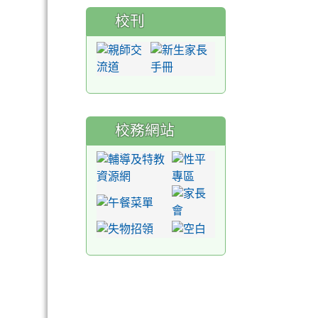
校刊
校務網站