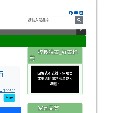
search
:::
校長說書_好書推
薦
This
is
師
a
因格式不支援、伺服器
modal
window.
或網路的問題無法載入
媒體。
.tw/10952/
列表
空氣品質