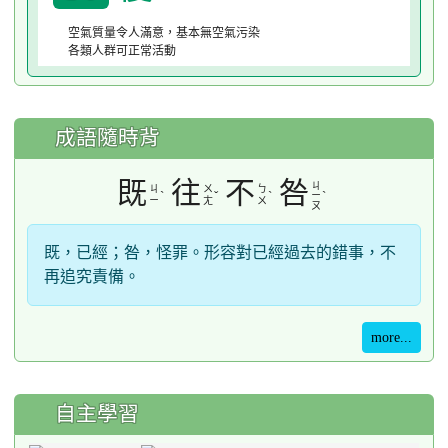
空氣質量令人滿意，基本無空氣污染
各類人群可正常活動
成語隨時背
既
往
不
咎
ㄐ
ㄐ
ㄨ
ㄅ
ˋ
ˇ
ˋ
ˋ
ㄧ
ㄧ
ㄤ
ㄨ
ㄡ
既，已經；咎，怪罪。形容對已經過去的錯事，不
再追究責備。
more...
自主學習