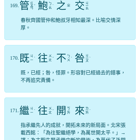
管
鮑
之
交
ㄍ
ㄐ
ㄅ
169.
ㄓ
ㄨ
ˇ
ˋ
ㄧ
ㄠ
ㄢ
ㄠ
春秋齊國管仲和鮑叔牙相知最深。比喻交情深
厚。
既
往
不
咎
ㄐ
ㄐ
ㄨ
ㄅ
170.
ˋ
ˇ
ˋ
ㄧ
ˋ
ㄧ
ㄤ
ㄨ
ㄡ
既，已經；咎，怪罪。形容對已經過去的錯事，
不再追究責備。
繼
往
開
來
ㄐ
ㄨ
ㄎ
ㄌ
171.
ˋ
ˇ
ˊ
ㄧ
ㄤ
ㄞ
ㄞ
指承繼先人的成就，開拓未來的新局面。北宋張
載西銘：「為往聖繼絕學，為萬世開太平。」→