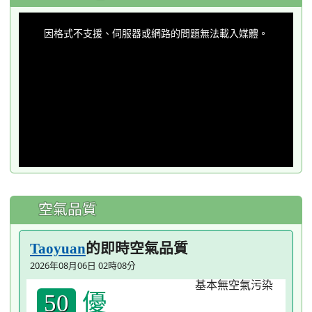
This
is
a
因格式不支援、伺服器或網路的問題無法載入媒體。
modal
window.
空氣品質
的即時空氣品質
Taoyuan
2026年08月06日 02時08分
優
50