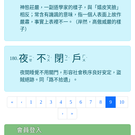
神態莊嚴，一副道學家的樣子，與「嬉皮笑臉」
相反；常含有譏諷的意味，指一個人表面上故作
嚴肅，事實上表裡不一。（岸然，高傲威嚴的樣
子）
夜
不
閉
戶
ㄧ
ㄅ
ㄅ
ㄏ
180.
ˋ
ˋ
ˋ
ˋ
ㄝ
ㄨ
ㄧ
ㄨ
夜間睡覺不用關門，形容社會秩序良好安定，盜
賊絕跡。同「路不拾遺」。
(current)
«
‹
1
2
3
4
5
6
7
8
9
10
›
»
:::
會員登入