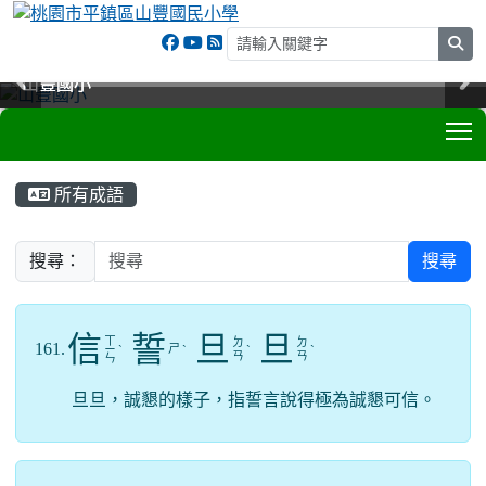
sea
山豐國小
山豐國小
山豐國小
山豐國小
T
:::
所有成語
搜尋：
搜尋
信
誓
旦
旦
ㄒ
ㄉ
ㄉ
161.
ㄕ
ㄧ
ˋ
ˋ
ˋ
ˋ
ㄢ
ㄢ
ㄣ
旦旦，誠懇的樣子，指誓言說得極為誠懇可信。