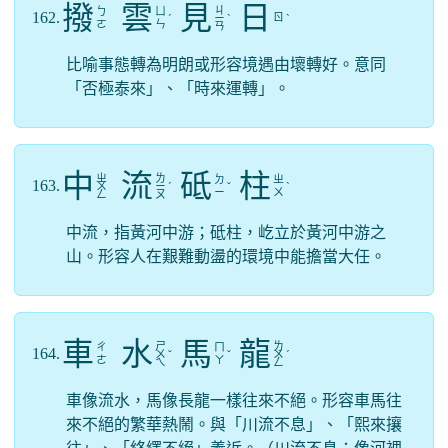
撥
雲
見
日
ㄐ
ㄅ
ㄩ
162.
ㄖ
ˊ
ㄧ
ˋ
ˋ
ㄛ
ㄣ
ㄢ
比喻事態轉為明朗或形容境遇由壞轉好。意同
「否極泰來」、「時來運轉」。
中
流
砥
柱
ㄓ
ㄌ
ㄉ
ㄓ
163.
ㄨ
ㄧ
ˊ
ˇ
ˋ
ㄧ
ㄨ
ㄥ
ㄡ
中流，指黃河中游；砥柱，屹立於黃河中游之
山。形容人在艱難動盪的環境中能擔當大任。
車
水
馬
龍
ㄕ
ㄌ
ㄔ
ㄇ
164.
ㄨ
ˇ
ˇ
ㄨ
ˊ
ㄜ
ㄚ
ㄟ
ㄥ
車像流水，馬像長龍一樣往來不絕。形容車馬往
來不絕的繁華熱鬧。與「川流不息」、「熙來攘