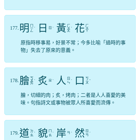
明
日
黃
花
ㄇ
ㄏ
ㄏ
177.
ㄖ
ㄧ
ˊ
ˋ
ㄨ
ˊ
ㄨ
ㄥ
ㄤ
ㄚ
原指時移事易，好景不常；今多比喻「過時的事
物」失去了原來的意義。
膾
炙
人
口
ㄎ
ㄖ
ㄎ
178.
ㄓ
ㄨ
ˋ
ˋ
ˊ
ˇ
ㄣ
ㄡ
ㄞ
膾，切細的肉；炙，烤肉；二者是人人喜愛的美
味。句指詩文或事物被眾人所喜愛而流傳。
道
貌
岸
然
ㄉ
ㄇ
ㄖ
179.
ㄢ
ˋ
ˋ
ˋ
ˊ
ㄠ
ㄠ
ㄢ