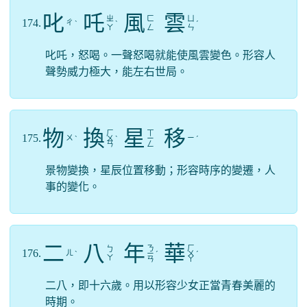
叱
吒
風
雲
ㄓ
ㄈ
ㄩ
174.
ㄔ
ˋ
ˋ
ˊ
ㄚ
ㄥ
ㄣ
叱吒，怒喝。一聲怒喝就能使風雲變色。形容人
聲勢威力極大，能左右世局。
物
換
星
移
ㄏ
ㄒ
175.
ㄨ
ㄧ
ˋ
ㄨ
ˋ
ㄧ
ˊ
ㄢ
ㄥ
景物變換，星辰位置移動；形容時序的變遷，人
事的變化。
二
八
年
華
ㄋ
ㄏ
ㄅ
176.
ㄦ
ˋ
ㄧ
ˊ
ㄨ
ˊ
ㄚ
ㄢ
ㄚ
二八，即十六歲。用以形容少女正當青春美麗的
時期。