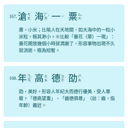
滄
海
一
粟
ㄘ
ㄏ
ㄙ
167.
ㄧ
ˇ
ˋ
ㄤ
ㄞ
ㄨ
粟，小米；比喻人在天地間，如大海中的一粒小
米粒，極其渺小。※比較「曇花（華）一現」：
曇花開放幾個小時就凋謝了，形容事物出現不久
就消逝，極為短暫。
年
高
德
劭
ㄋ
ㄍ
ㄉ
ㄕ
168.
ㄧ
ˊ
ˊ
ˋ
ㄠ
ㄜ
ㄠ
ㄢ
劭，美好。形容人年紀大而德行優美，受人尊
敬。「德高望重」、「齒德俱尊」（註：齒，指
年齡）義近。