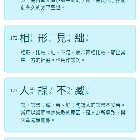
譯：為古聖先賢承繼中斷的學術，為萬代子孫開
創永久的太平聖世。
相
形
見
絀
ㄒ
ㄒ
ㄐ
ㄔ
172.
ㄧ
ㄧ
ˊ
ㄧ
ˋ
ˋ
ㄨ
ㄤ
ㄥ
ㄢ
相形，比較；絀，不足。表示兩相比較，顯出其
中一方的拙劣。也用作謙詞。
人
謀
不
臧
ㄖ
ㄇ
ㄅ
ㄗ
173.
ˊ
ˊ
ˋ
ㄣ
ㄡ
ㄨ
ㄤ
謀，謀畫；臧，善、好；句謂人的謀畫不妥善。
常用以說明事情失敗的原因，是人為所導致，與
天命毫無關係。