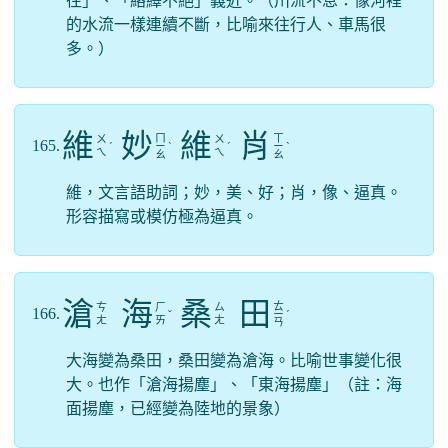
往」、「絡繹不絕」義近。（川流不息：像河裡
的水流一樣連續不斷，比喻來往行人、車馬很
多。）
維
妙
維
肖
ㄇ
ㄒ
ㄨ
ㄨ
165.
ˊ
ㄧ
ˋ
ˊ
ㄧ
ˋ
ㄟ
ㄟ
ㄠ
ㄠ
維，文言語助詞；妙，美、好；肖，像、逼真。
形容描寫或模仿極為逼真。
滄
海
桑
田
ㄊ
ㄘ
ㄏ
ㄙ
166.
ˇ
ㄧ
ˊ
ㄤ
ㄞ
ㄤ
ㄢ
大海變為桑田，桑田變為滄海。比喻世事變化很
大。也作「滄海揚塵」、「東海揚塵」（註：海
面揚塵，已經變為陸地的景象）