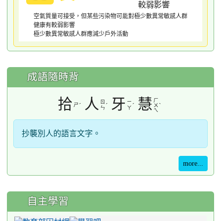
空氣質量可接受，但某些污染物可能對極少數異常敏感人群
健康有較弱影響
極少數異常敏感人群應減少戶外活動
成語隨時背
拾
人
牙
慧
ㄏ
ㄖ
ㄧ
ㄕ
ˊ
ˊ
ˊ
ˋ
ㄨ
ㄣ
ㄚ
ㄟ
抄襲別人的語言文字。
more...
自主學習