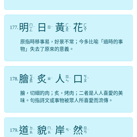
明
日
黃
花
ㄇ
ㄏ
ㄏ
177.
ㄖ
ㄧ
ˊ
ˋ
ㄨ
ˊ
ㄨ
ㄥ
ㄤ
ㄚ
原指時移事易，好景不常；今多比喻「過時的事
物」失去了原來的意義。
膾
炙
人
口
ㄎ
ㄖ
ㄎ
178.
ㄓ
ㄨ
ˋ
ˋ
ˊ
ˇ
ㄣ
ㄡ
ㄞ
膾，切細的肉；炙，烤肉；二者是人人喜愛的美
味。句指詩文或事物被眾人所喜愛而流傳。
道
貌
岸
然
ㄉ
ㄇ
ㄖ
179.
ㄢ
ˋ
ˋ
ˋ
ˊ
ㄠ
ㄠ
ㄢ