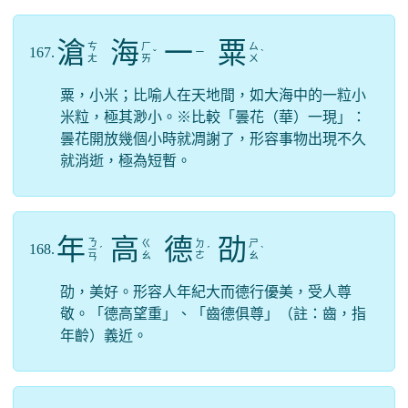
滄
海
一
粟
ㄘ
ㄏ
ㄙ
167.
ㄧ
ˇ
ˋ
ㄤ
ㄞ
ㄨ
粟，小米；比喻人在天地間，如大海中的一粒小
米粒，極其渺小。※比較「曇花（華）一現」：
曇花開放幾個小時就凋謝了，形容事物出現不久
就消逝，極為短暫。
年
高
德
劭
ㄋ
ㄍ
ㄉ
ㄕ
168.
ㄧ
ˊ
ˊ
ˋ
ㄠ
ㄜ
ㄠ
ㄢ
劭，美好。形容人年紀大而德行優美，受人尊
敬。「德高望重」、「齒德俱尊」（註：齒，指
年齡）義近。