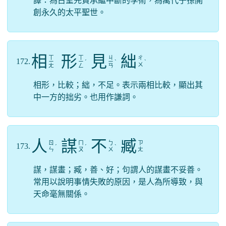
譯：為古聖先賢承繼中斷的學術，為萬代子孫開
創永久的太平聖世。
相
形
見
絀
ㄒ
ㄒ
ㄐ
ㄔ
172.
ㄧ
ㄧ
ˊ
ㄧ
ˋ
ˋ
ㄨ
ㄤ
ㄥ
ㄢ
相形，比較；絀，不足。表示兩相比較，顯出其
中一方的拙劣。也用作謙詞。
人
謀
不
臧
ㄖ
ㄇ
ㄅ
ㄗ
173.
ˊ
ˊ
ˋ
ㄣ
ㄡ
ㄨ
ㄤ
謀，謀畫；臧，善、好；句謂人的謀畫不妥善。
常用以說明事情失敗的原因，是人為所導致，與
天命毫無關係。