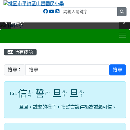
sea
山豐國小
山豐國小
山豐國小
山豐國小
T
:::
所有成語
搜尋：
搜尋
信
誓
旦
旦
ㄒ
ㄉ
ㄉ
161.
ㄕ
ㄧ
ˋ
ˋ
ˋ
ˋ
ㄢ
ㄢ
ㄣ
旦旦，誠懇的樣子，指誓言說得極為誠懇可信。