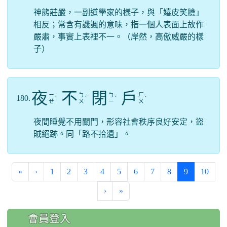
神態莊嚴，一副道學家的樣子，與「嬉皮笑臉」
相反；常含有譏諷的意味，指一個人表面上故作
嚴肅，事實上表裡不一。（岸然，高傲威嚴的樣
子）
夜
不
閉
戶
ㄧ
ㄅ
ㄅ
ㄏ
180.
ˋ
ˋ
ˋ
ˋ
ㄝ
ㄨ
ㄧ
ㄨ
夜間睡覺不用關門，形容社會秩序良好安定，盜
賊絕跡。同「路不拾遺」。
(current)
«
‹
1
2
3
4
5
6
7
8
9
10
›
»
:::
會員登入