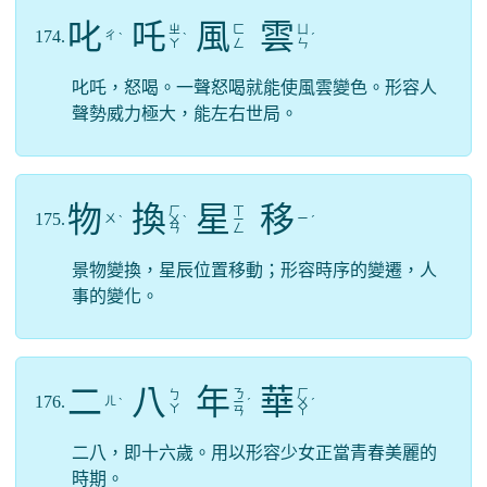
叱
吒
風
雲
ㄓ
ㄈ
ㄩ
174.
ㄔ
ˋ
ˋ
ˊ
ㄚ
ㄥ
ㄣ
叱吒，怒喝。一聲怒喝就能使風雲變色。形容人
聲勢威力極大，能左右世局。
物
換
星
移
ㄏ
ㄒ
175.
ㄨ
ㄧ
ˋ
ㄨ
ˋ
ㄧ
ˊ
ㄢ
ㄥ
景物變換，星辰位置移動；形容時序的變遷，人
事的變化。
二
八
年
華
ㄋ
ㄏ
ㄅ
176.
ㄦ
ˋ
ㄧ
ˊ
ㄨ
ˊ
ㄚ
ㄢ
ㄚ
二八，即十六歲。用以形容少女正當青春美麗的
時期。