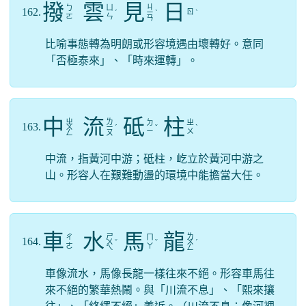
撥
雲
見
日
ㄐ
ㄅ
ㄩ
162.
ㄖ
ˊ
ㄧ
ˋ
ˋ
ㄛ
ㄣ
ㄢ
比喻事態轉為明朗或形容境遇由壞轉好。意同
「否極泰來」、「時來運轉」。
中
流
砥
柱
ㄓ
ㄌ
ㄉ
ㄓ
163.
ㄨ
ㄧ
ˊ
ˇ
ˋ
ㄧ
ㄨ
ㄥ
ㄡ
中流，指黃河中游；砥柱，屹立於黃河中游之
山。形容人在艱難動盪的環境中能擔當大任。
車
水
馬
龍
ㄕ
ㄌ
ㄔ
ㄇ
164.
ㄨ
ˇ
ˇ
ㄨ
ˊ
ㄜ
ㄚ
ㄟ
ㄥ
車像流水，馬像長龍一樣往來不絕。形容車馬往
來不絕的繁華熱鬧。與「川流不息」、「熙來攘