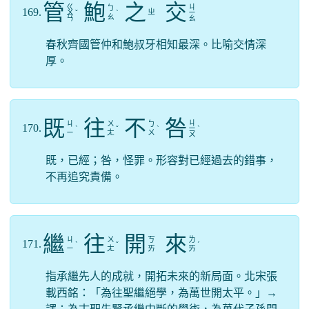
管
鮑
之
交
ㄍ
ㄐ
ㄅ
169.
ㄓ
ㄨ
ˇ
ˋ
ㄧ
ㄠ
ㄢ
ㄠ
春秋齊國管仲和鮑叔牙相知最深。比喻交情深
厚。
既
往
不
咎
ㄐ
ㄐ
ㄨ
ㄅ
170.
ˋ
ˇ
ˋ
ㄧ
ˋ
ㄧ
ㄤ
ㄨ
ㄡ
既，已經；咎，怪罪。形容對已經過去的錯事，
不再追究責備。
繼
往
開
來
ㄐ
ㄨ
ㄎ
ㄌ
171.
ˋ
ˇ
ˊ
ㄧ
ㄤ
ㄞ
ㄞ
指承繼先人的成就，開拓未來的新局面。北宋張
載西銘：「為往聖繼絕學，為萬世開太平。」→