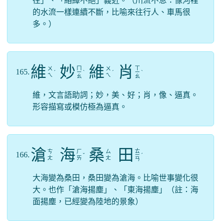
往」、「絡繹不絕」義近。（川流不息：像河裡
的水流一樣連續不斷，比喻來往行人、車馬很
多。）
維
妙
維
肖
ㄇ
ㄒ
ㄨ
ㄨ
165.
ˊ
ㄧ
ˋ
ˊ
ㄧ
ˋ
ㄟ
ㄟ
ㄠ
ㄠ
維，文言語助詞；妙，美、好；肖，像、逼真。
形容描寫或模仿極為逼真。
滄
海
桑
田
ㄊ
ㄘ
ㄏ
ㄙ
166.
ˇ
ㄧ
ˊ
ㄤ
ㄞ
ㄤ
ㄢ
大海變為桑田，桑田變為滄海。比喻世事變化很
大。也作「滄海揚塵」、「東海揚塵」（註：海
面揚塵，已經變為陸地的景象）