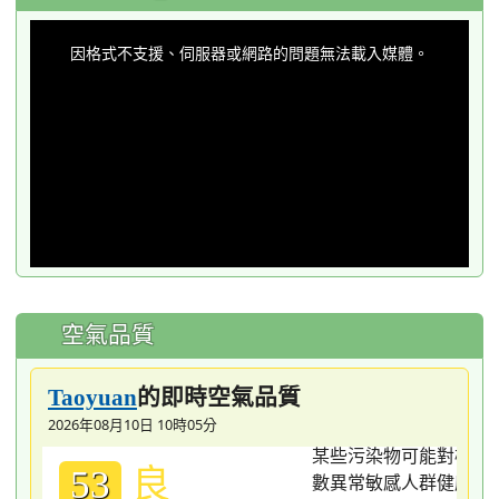
This
is
a
因格式不支援、伺服器或網路的問題無法載入媒體。
modal
window.
空氣品質
的即時空氣品質
Taoyuan
2026年08月10日 10時05分
良
53