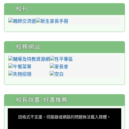
校刊
校務網站
:::
校長說書_好書推薦
This
is
a
因格式不支援、伺服器或網路的問題無法載入媒體。
modal
window.