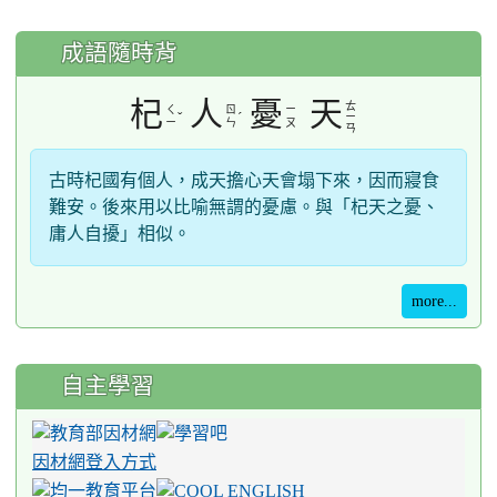
成語隨時背
杞
人
憂
天
ㄊ
ㄑ
ㄖ
ㄧ
ˇ
ˊ
ㄧ
ㄧ
ㄣ
ㄡ
ㄢ
古時杞國有個人，成天擔心天會塌下來，因而寢食
難安。後來用以比喻無謂的憂慮。與「杞天之憂、
庸人自擾」相似。
more...
自主學習
因材網登入方式