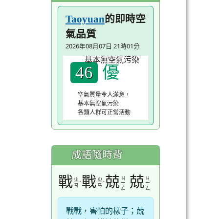
的即時空
Taoyuan
氣品質
2026年08月07日 21時01分
優
46
空氣質量令人滿意，
基本無空氣污染
各類人群可正常活動
成語隨時背
戰
戰
兢
兢
ㄐ
ㄐ
ㄓ
ㄓ
ˋ
ˋ
ㄧ
ㄧ
ㄢ
ㄢ
ㄥ
ㄥ
戰戰，害怕的樣子；兢