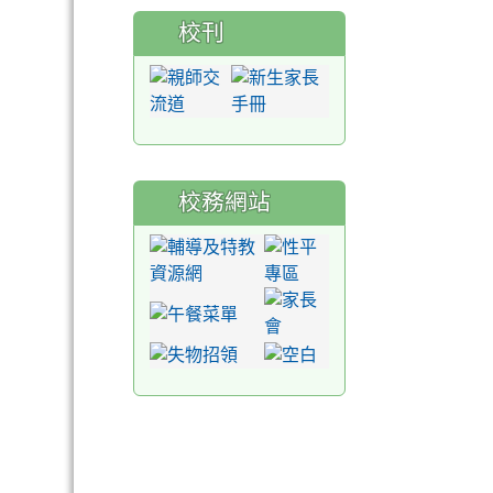
校刊
校務網站