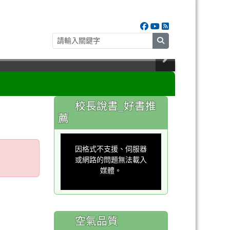
search
:::
校長說書_好書推
薦
This
is
a
因格式不支援、伺服器
modal
window.
或網路的問題無法載入
媒體。
空氣品質