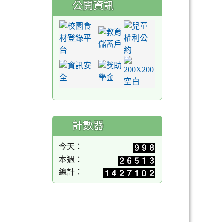
公開資訊
計數器
今天：
本週：
總計：