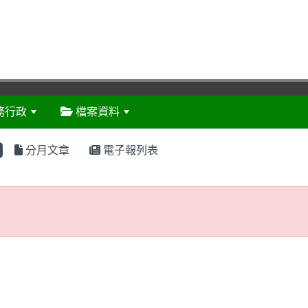
務行政
檔案資料
:::
分月文章
電子報列表
存在