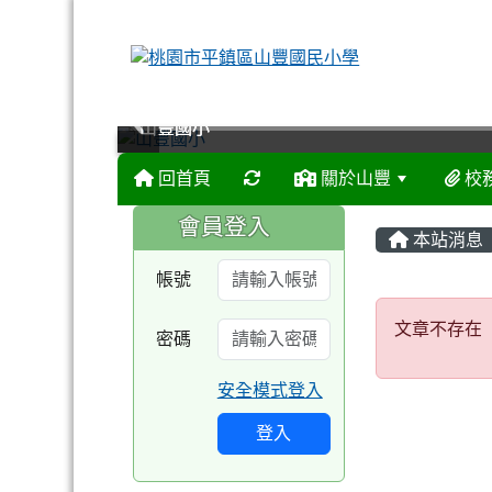
山豐國小
山豐國小
山豐國小
山豐國小
回首頁
關於山豐
校
:::
:::
會員登入
本站消息
帳號
文章不
文章不存在
密碼
安全模式登入
登入