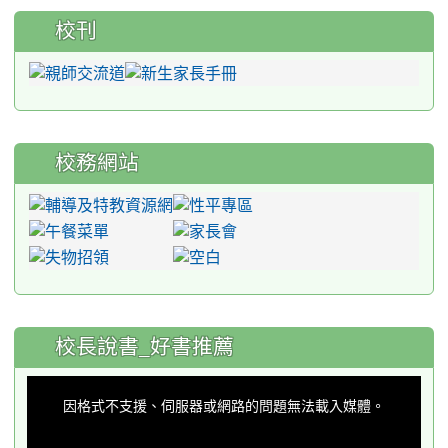
校刊
校務網站
:::
校長說書_好書推薦
This
is
a
因格式不支援、伺服器或網路的問題無法載入媒體。
modal
window.