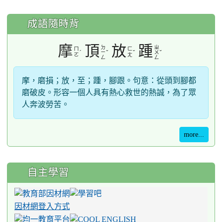
成語隨時背
摩
頂
放
踵
ㄉ
ㄓ
ㄇ
ㄈ
ˊ
ˇ
ˇ
ˇ
ㄧ
ㄨ
ㄛ
ㄤ
ㄥ
ㄥ
摩，磨損；放，至；踵，腳跟。句意：從頭到腳都
磨破皮。形容一個人具有熱心救世的熱誠，為了眾
人奔波勞苦。
more...
自主學習
因材網登入方式