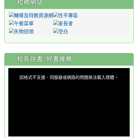
校務網站
:::
校長說書_好書推薦
This
is
a
因格式不支援、伺服器或網路的問題無法載入媒體。
modal
window.