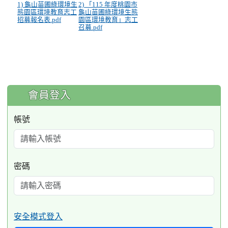
1) 龜山苗圃綠環境生
2) 「115 年度桃園市
態園區環境教育志工
龜山苗圃綠環境生態
招募報名表.pdf
園區環境教育」志工
召募.pdf
:::
會員登入
帳號
密碼
安全模式登入