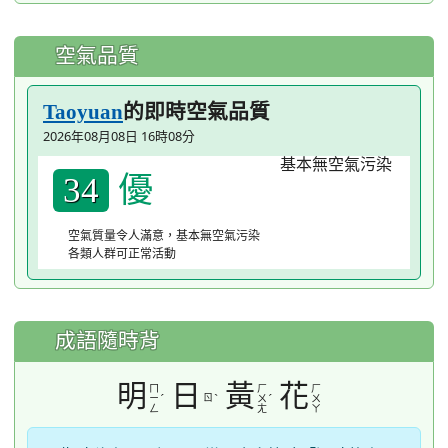
空氣品質
的即時空氣品質
Taoyuan
2026年08月08日 16時08分
優
34
空氣質量令人滿意，基本無空氣污染
各類人群可正常活動
成語隨時背
明
日
黃
花
ㄇ
ㄏ
ㄏ
ˊ
ㄖ
ˋ
ˊ
ㄧ
ㄨ
ㄨ
ㄥ
ㄤ
ㄚ