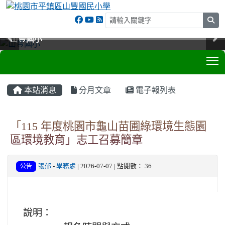
sea
山豐國小
山豐國小
山豐國小
山豐國小
T
:::
本站消息
分月文章
電子報列表
「115 年度桃園市龜山苗圃綠環境生態園
區環境教育」志工召募簡章
公告
張郁
-
學務處
| 2026-07-07 | 點閱數： 36
說明：