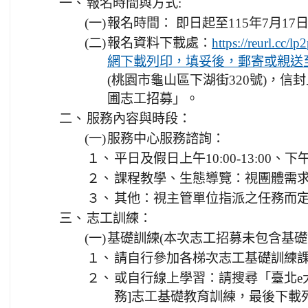
一、
報名時間與方式:
(一)
報名時間： 即日起至115年7月17日(
(二)
報名資料下載處：
https://reur
網下載列印，填妥後，郵寄或親送
(桃園市龜山區下湖街320號)，信
圃志工招募」。
二、
服務內容與時段：
(一)
服務中心服務諮詢：
１、
平日及假日上午10:00-13:00、下午13
２、
課程教學、生態導覽：視團體需求(
３、
其他：視主管單位指派之任務而
三、
志工訓練：
(一)
基礎訓練(本次志工招募未包含基礎
１、
請自行參加各梯次志工基礎訓練
２、
或自行線上學習：請搜尋「臺北e
務]志工基礎教育訓練，最後下載