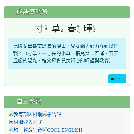
成語隨時背
寸
草
春
暉
ㄘ
ㄔ
ㄏ
ㄘ
ˋ
ˇ
ㄨ
ㄨ
ㄨ
ㄠ
ㄣ
ㄣ
ㄟ
比喻父母養育恩情的深重，兒女竭盡心力亦難以回
報。（寸草，一寸長的小草，指兒女；春暉，春天
溫暖的陽光，指父母對兒女細心的呵護與教養）
more...
自主學習
因材網登入方式