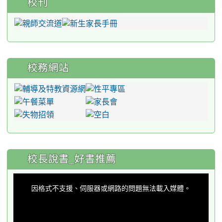
校刊
校務網站
:::
校長說書_好書推薦
This
is
a
因格式不支援、伺服器或網路的問題無法載入媒體。
modal
window.