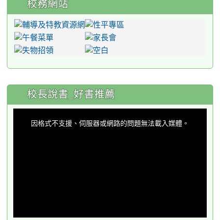
校務網站
:::
校長說書_好書推薦
This
is
a
因格式不支援、伺服器或網路的問題無法載入媒體。
modal
window.