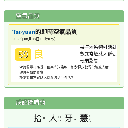
空氣品質
的即時空氣品質
Taoyuan
2026年08月08日 02時07分
良
59
空氣質量可接受，但某些污染物可能對極少數異常敏感人群
健康有較弱影響
極少數異常敏感人群應減少戶外活動
成語隨時背
拾
人
牙
慧
ㄏ
ㄖ
ㄧ
ㄕ
ˊ
ˊ
ˊ
ˋ
ㄨ
ㄣ
ㄚ
ㄟ