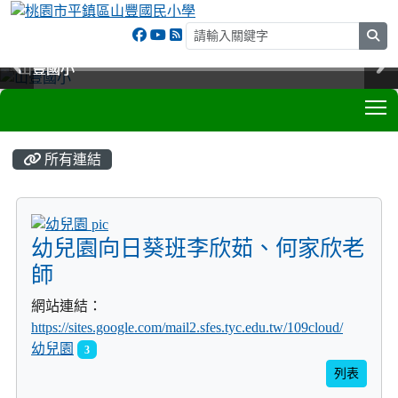
sea
山豐國小
山豐國小
山豐國小
山豐國小
T
:::
所有連結
title:幼兒園
幼兒園向日葵班李欣茹、何家欣老
師
網站連結：
https://sites.google.com/mail2.sfes.tyc.edu.tw/109cloud/
幼兒園
3
列表