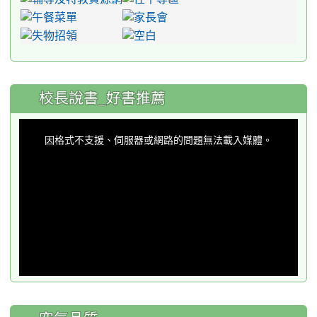
:::
校長說書_好書推薦
This
is
a
因格式不支援、伺服器或網路的問題無法載入媒體。
modal
window.