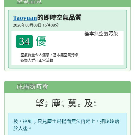
空氣品質
的即時空氣品質
Taoyuan
2026年08月08日 16時08分
優
34
空氣質量令人滿意，基本無空氣污染
各類人群可正常活動
成語隨時背
望
塵
莫
及
ㄨ
ㄔ
ㄇ
ㄐ
ˋ
ˊ
ˋ
ˊ
ㄤ
ㄣ
ㄛ
ㄧ
及，達到；只見塵土飛揚而無法再趕上，指遠遠落
於人後。