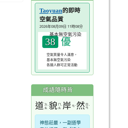
的即時
Taoyuan
空氣品質
2026年08月09日 11時08分
優
38
空氣質量令人滿意，
基本無空氣污染
各類人群可正常活動
成語隨時背
道
貌
岸
然
ㄉ
ㄇ
ㄖ
ˋ
ˋ
ㄢ
ˋ
ˊ
ㄠ
ㄠ
ㄢ
神態莊嚴，一副道學