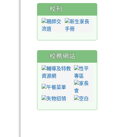
校刊
校務網站