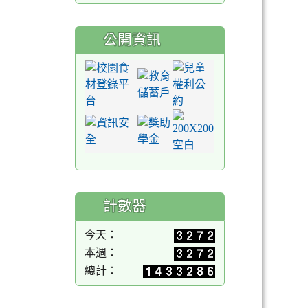
公開資訊
計數器
今天：
本週：
總計：