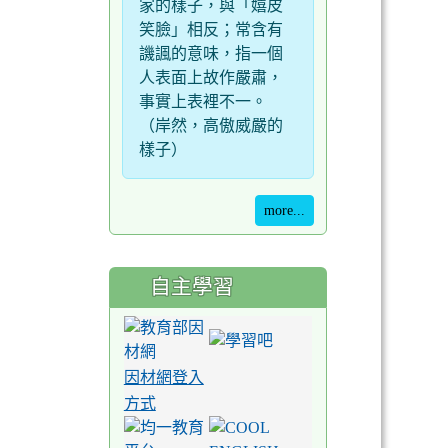
家的樣子，與「嬉皮
笑臉」相反；常含有
譏諷的意味，指一個
人表面上故作嚴肅，
事實上表裡不一。
（岸然，高傲威嚴的
樣子）
more...
自主學習
因材網登入
方式