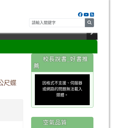
search
:::
校長說書_好書推
薦
This
is
0公尺蝶
a
因格式不支援、伺服器
modal
window.
或網路的問題無法載入
媒體。
空氣品質