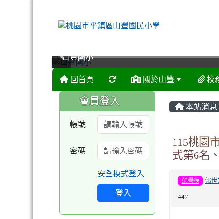
山豐國小
山豐國小
山豐國小
山豐國小
回首頁
關於山豐
校
:::
:::
會員登入
本站消息
帳號
115桃園
密碼
式第6名、
安全模式登入
榮譽榜
郭世
登入
447