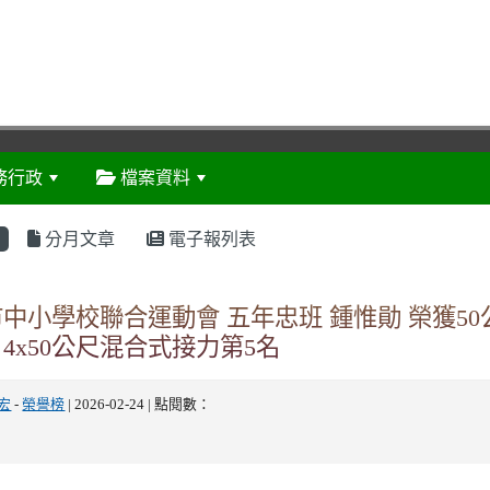
務行政
檔案資料
:::
分月文章
電子報列表
市中小學校聯合運動會 五年忠班 鍾惟勛 榮獲5
4x50公尺混合式接力第5名
宏
-
榮譽榜
| 2026-02-24 | 點閱數：