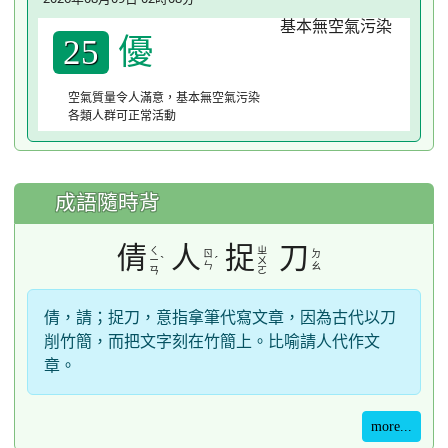
優
25
空氣質量令人滿意，基本無空氣污染
各類人群可正常活動
成語隨時背
倩
人
捉
刀
ㄑ
ㄓ
ㄖ
ㄉ
ˋ
ˊ
ㄧ
ㄨ
ㄣ
ㄠ
ㄢ
ㄛ
倩，請；捉刀，意指拿筆代寫文章，因為古代以刀
削竹簡，而把文字刻在竹簡上。比喻請人代作文
章。
more...