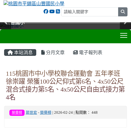
sea
山豐國小
山豐國小
山豐國小
山豐國小
T
:::
本站消息
分月文章
電子報列表
115桃園市中小學校聯合運動會 五年孝班
徐崇躍 榮獲100公尺仰式第6名、4x50公尺
混合式接力第5名、4x50公尺自由式接力第
4名
榮譽榜
郭世宏
-
榮譽榜
| 2026-02-24 | 點閱數： 448