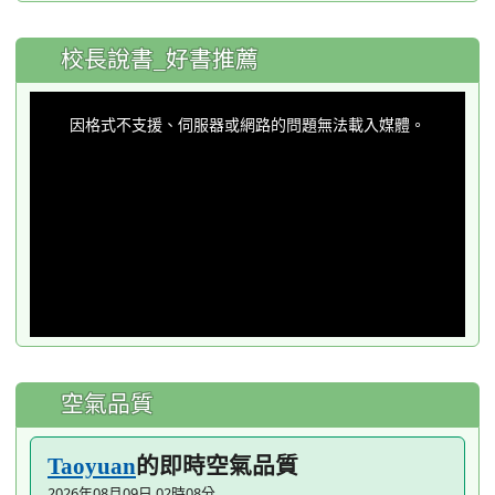
:::
校長說書_好書推薦
This
is
a
因格式不支援、伺服器或網路的問題無法載入媒體。
modal
window.
空氣品質
的即時空氣品質
Taoyuan
2026年08月09日 02時08分