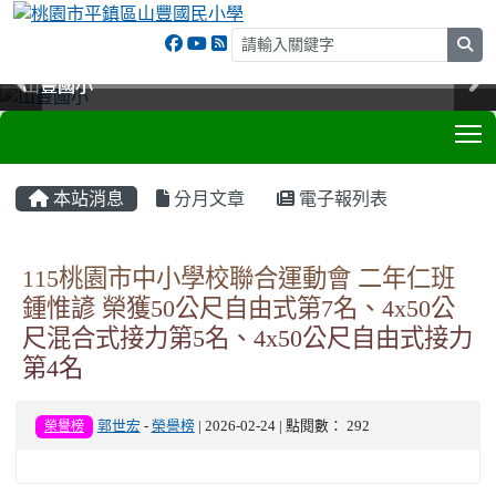
sea
山豐國小
山豐國小
山豐國小
山豐國小
T
:::
本站消息
分月文章
電子報列表
115桃園市中小學校聯合運動會 二年仁班
鍾惟諺 榮獲50公尺自由式第7名、4x50公
尺混合式接力第5名、4x50公尺自由式接力
第4名
榮譽榜
郭世宏
-
榮譽榜
| 2026-02-24 | 點閱數： 292