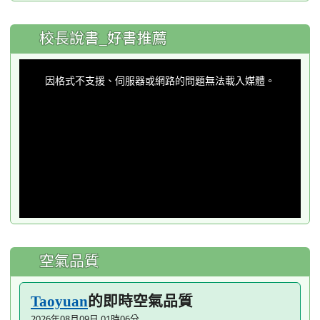
:::
校長說書_好書推薦
This
is
a
因格式不支援、伺服器或網路的問題無法載入媒體。
modal
window.
空氣品質
的即時空氣品質
Taoyuan
2026年08月09日 01時06分