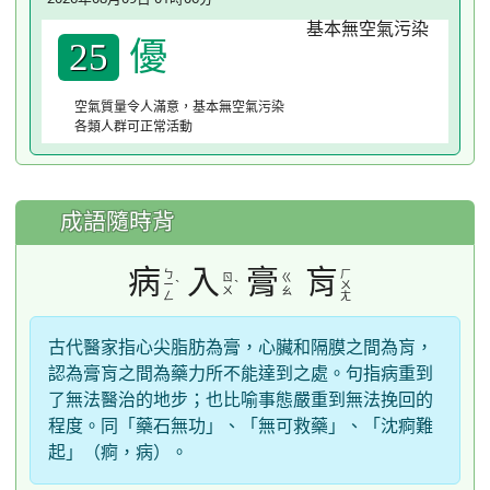
優
25
空氣質量令人滿意，基本無空氣污染
各類人群可正常活動
成語隨時背
病
入
膏
肓
ㄅ
ㄏ
ㄖ
ㄍ
ˋ
ˋ
ㄧ
ㄨ
ㄨ
ㄠ
ㄥ
ㄤ
古代醫家指心尖脂肪為膏，心臟和隔膜之間為肓，
認為膏肓之間為藥力所不能達到之處。句指病重到
了無法醫治的地步；也比喻事態嚴重到無法挽回的
程度。同「藥石無功」、「無可救藥」、「沈痾難
起」（痾，病）。