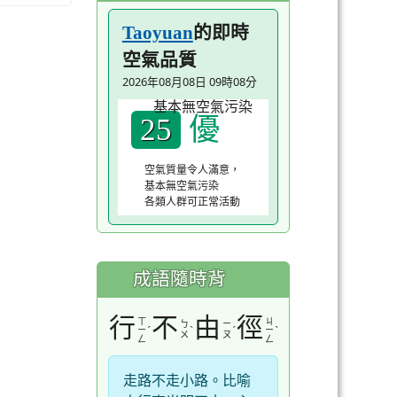
的即時
Taoyuan
空氣品質
2026年08月08日 09時08分
優
25
空氣質量令人滿意，
基本無空氣污染
各類人群可正常活動
成語隨時背
行
不
由
徑
ㄒ
ㄐ
ㄅ
ㄧ
ˊ
ˋ
ˊ
ˋ
ㄧ
ㄧ
ㄨ
ㄡ
ㄥ
ㄥ
走路不走小路。比喻