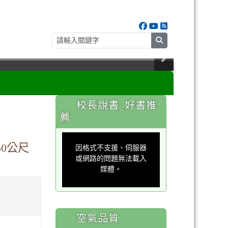
search
:::
校長說書_好書推
薦
This
is
50公尺
a
因格式不支援、伺服器
modal
window.
或網路的問題無法載入
媒體。
空氣品質