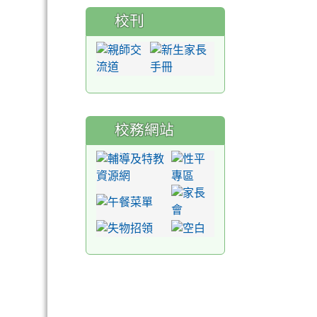
校刊
校務網站