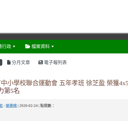
務行政
檔案資料
:::
分月文章
電子報列表
市中小學校聯合運動會 五年孝班 徐芝盈 榮獲4x
力第5名
宏
-
榮譽榜
| 2026-02-24 | 點閱數：