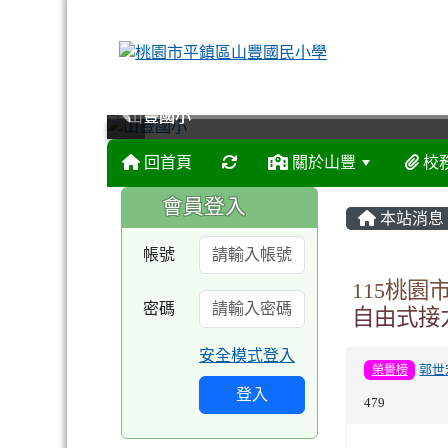
山豐國小
山豐國小
山豐國小
山豐國小
回首頁
關於山豐
校
:::
:::
會員登入
本站消息
帳號
115桃園
密碼
自由式接
安全模式登入
榮譽榜
郭世
登入
479