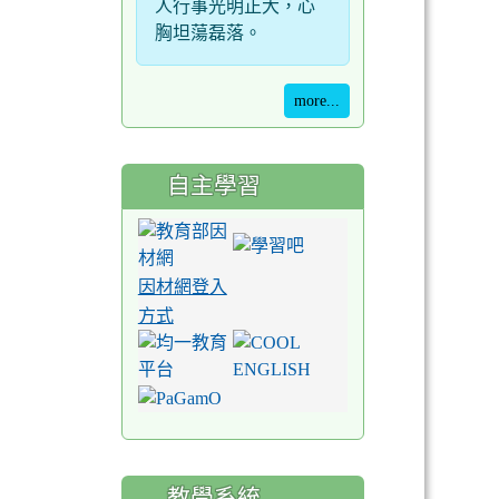
人行事光明正大，心
胸坦蕩磊落。
more...
自主學習
因材網登入
方式
教學系統