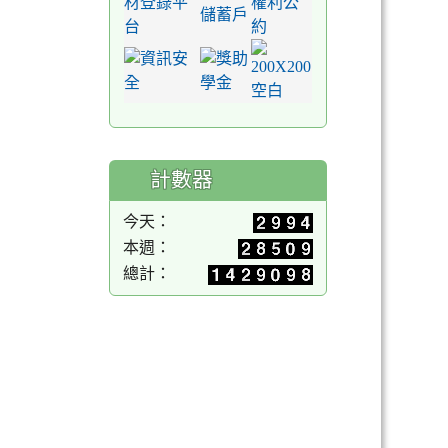
計數器
今天：
本週：
總計：