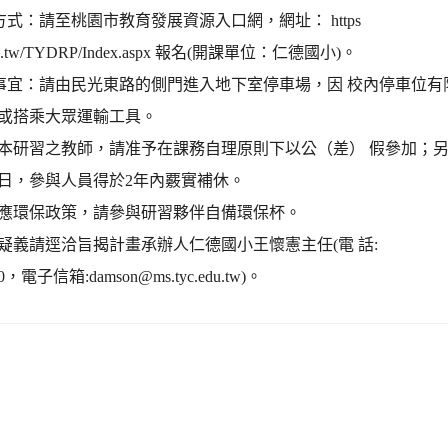
方式：請至桃園市教育發展資源入口網，網址： https
c.edu.tw/TYDRP/Index.aspx 報名(開課單位：仁德國小)。
車事宜：請由民光東路的側門進入地下室停車場，因 校內停車位有
或搭乘大眾運輸工具。
本研習之教師，請准予在課務自理原則下以公（差） 假參加；
日，參與人員得於2年內覈實補休。
應環保政策，請參與研習夥伴自備環保杯。
疑義請逕洽旨揭計畫承辦人仁德國小王懷憲主任(電 話:
10，電子信箱:damson@ms.tyc.edu.tw)。