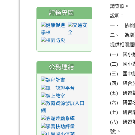
請查照。
評鑑專區
說明：
一、 依桃園
二、 為增
提供相關經
(一) 國小動
(二) 國小遊
公務連結
(三) 國中組
(四) 綜合分
(五) 研
(六) 研習
(七) 研
(八) 研
號)。