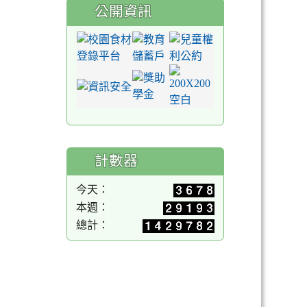
公開資訊
計數器
今天：
本週：
總計：