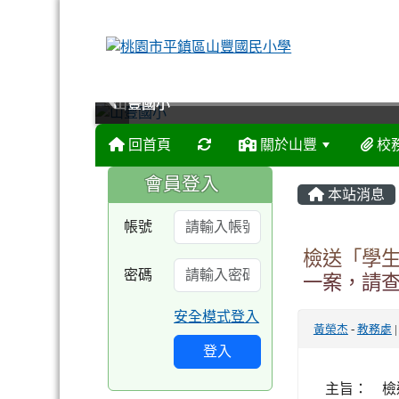
山豐國小
山豐國小
山豐國小
山豐國小
回首頁
關於山豐
校
:::
:::
會員登入
本站消息
帳號
檢送「學生
密碼
一案，請
安全模式登入
黃榮杰
-
教務處
|
登入
主旨： 檢