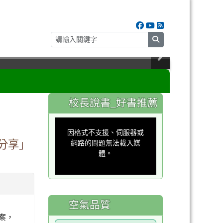
search
:::
校長說書_好書推薦
This
is
a
因格式不支援、伺服器或
modal
window.
驗分享」
網路的問題無法載入媒
體。
空氣品質
案，