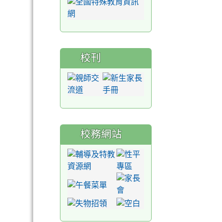
校刊
校務網站