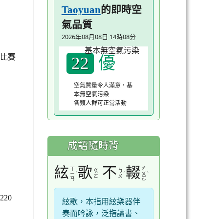
的即時空
Taoyuan
氣品質
2026年08月08日 14時08分
優
的比賽
22
空氣質量令人滿意，基
本無空氣污染
各類人群可正常活動
成語隨時背
絃
歌
不
輟
ㄒ
ㄔ
ㄍ
ㄅ
ˊ
ˊ
ˋ
ㄧ
ㄨ
ㄜ
ㄨ
ㄢ
ㄛ
20
絃歌，本指用絃樂器伴
奏而吟詠，泛指讀書、