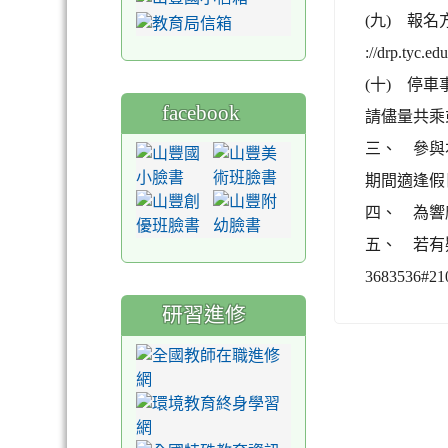
(九) 報名
://drp.ty
(十) 停
facebook
請儘量共乘
三、 參與
期間適逢假
四、 為響
五、 若有
3683536#2
研習進修