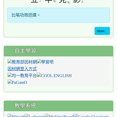
ˋ
ˋ
ˇ
ㄧ
ㄧ
ㄢ
ㄥ
ㄢ
比喻功效迅速。
more...
自主學習
因材網登入方式
教學系統