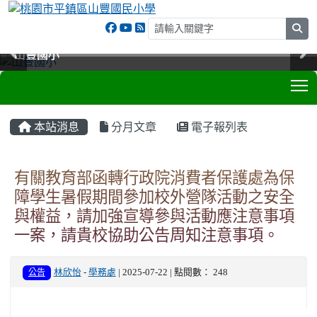
sea
山豐國小
山豐國小
山豐國小
山豐國小
T
:::
本站消息
分月文章
電子報列表
有關教育部函轉行政院消費者保護處為保
障學生暑假期間參加校外營隊活動之安全
與權益，請加強宣導參與活動應注意事項
一案，請貴校協助公告周知注意事項。
公告
林欣怡
-
學務處
| 2025-07-22 | 點閱數： 248