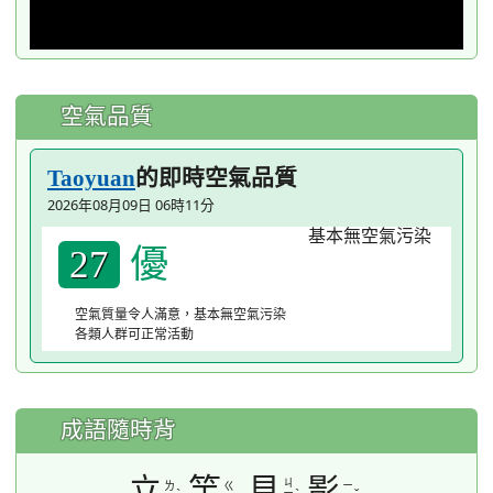
空氣品質
的即時空氣品質
Taoyuan
2026年08月09日 06時11分
優
27
空氣質量令人滿意，基本無空氣污染
各類人群可正常活動
成語隨時背
立
竿
見
影
ㄐ
ㄌ
ㄍ
ㄧ