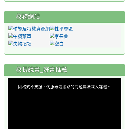
校務網站
:::
校長說書_好書推薦
This
is
a
因格式不支援、伺服器或網路的問題無法載入媒體。
modal
window.