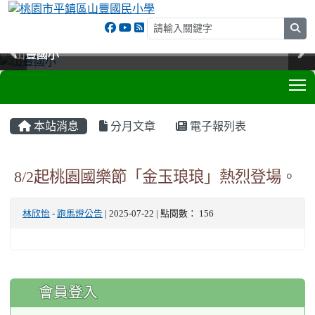
sea
山豐國小
山豐國小
山豐國小
山豐國小
T
:::
本站消息
分月文章
電子報列表
8/2起桃園國樂節「金玉琅琅」熱烈登場。
林欣怡
-
跑馬燈公告
| 2025-07-22 | 點閱數： 156
:::
會員登入