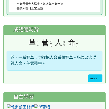
空氣質量令人滿意，基本無空氣污染
各類人群可正常活動
成語隨時背
草
菅
人
命
ㄐ
ㄇ
ㄘ
ㄖ
ˇ
ˊ
ˋ
ㄧ
ㄧ
ㄠ
ㄣ
ㄢ
ㄥ
菅，一種野草；句謂把人命看做野草。指為政者漠
視人命，任意殘害。
more...
自主學習