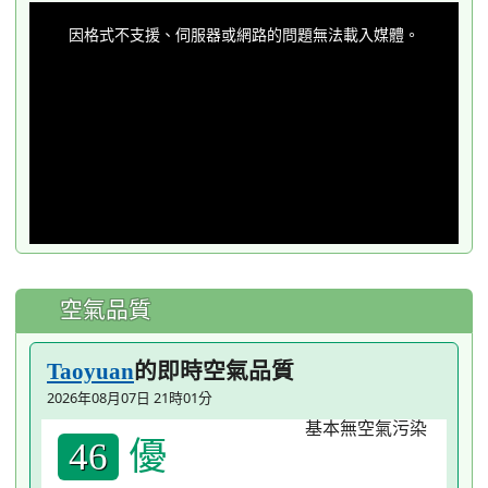
This
is
a
因格式不支援、伺服器或網路的問題無法載入媒體。
modal
window.
空氣品質
的即時空氣品質
Taoyuan
2026年08月07日 21時01分
優
46