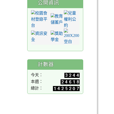
公開資訊
計數器
今天：
本週：
總計：