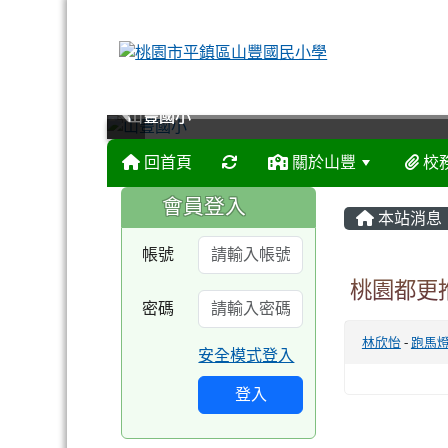
山豐國小
山豐國小
山豐國小
山豐國小
回首頁
關於山豐
校
:::
:::
會員登入
本站消息
帳號
桃園都更
密碼
林欣怡
-
跑馬
安全模式登入
登入