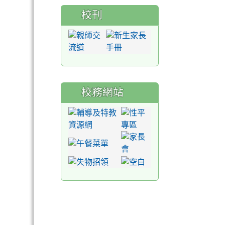
校刊
校務網站