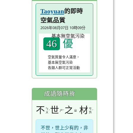
的即時
Taoyuan
空氣品質
2026年08月07日 10時09分
優
46
空氣質量令人滿意，
基本無空氣污染
各類人群可正常活動
成語隨時背
不
世
之
材
ㄅ
ㄘ
ˊ
ㄕ
ˋ
ㄓ
ˊ
ㄨ
ㄞ
不世，世上少有的，非