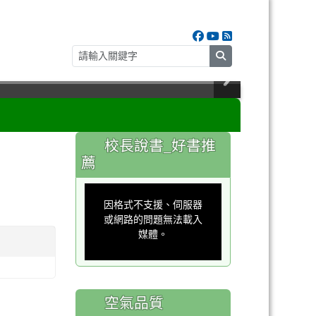
search
:::
校長說書_好書推
薦
This
is
a
因格式不支援、伺服器
modal
window.
或網路的問題無法載入
媒體。
空氣品質