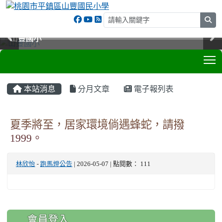
sea
山豐國小
山豐國小
山豐國小
山豐國小
T
:::
本站消息
分月文章
電子報列表
夏季將至，居家環境倘遇蜂蛇，請撥
1999。
林欣怡
-
跑馬燈公告
| 2026-05-07 | 點閱數： 111
:::
會員登入