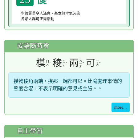
空氣質量令人滿意，基本無空氣污染
各類人群可正常活動
成語隨時背
模
稜
兩
可
ㄌ
ㄇ
ㄌ
ㄎ
ˊ
ˊ
ˇ
ˇ
ㄧ
ㄛ
ㄥ
ㄜ
ㄤ
摸物稜角兩端，摸那一端都可以。比喻處理事情的
態度含混，不表示明確的意見或主張。。
more...
自主學習