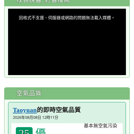
This
is
a
因格式不支援、伺服器或網路的問題無法載入媒體。
modal
window.
空氣品質
的即時空氣品質
Taoyuan
2026年08月08日 12時11分
優
25