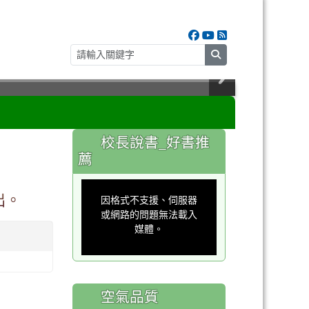
search
:::
校長說書_好書推
薦
This
is
出。
a
因格式不支援、伺服器
modal
window.
或網路的問題無法載入
媒體。
空氣品質