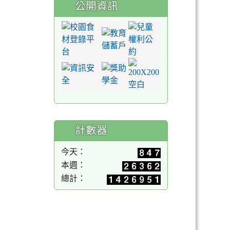
公開資訊
計數器
今天：
本週：
總計：