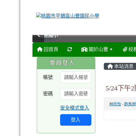
山豐國小
山豐國小
山豐國小
山豐國小
回首頁
關於山豐
校
:::
:::
會員登入
本站消息
帳號
5/24下
密碼
林欣怡
-
跑馬燈
安全模式登入
登入