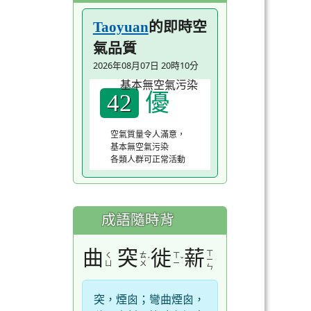
的即時空
Taoyuan
氣品質
2026年08月07日 20時10分
優
42
空氣質量令人滿意，
基本無空氣污染
各類人群可正常活動
成語隨時背
曲
突
徙
薪
ㄒ
ㄑ
ㄊ
ㄒ
ˊ
ˇ
ㄧ
ㄩ
ㄨ
ㄧ
ㄣ
突，煙囪；彎曲煙囪，