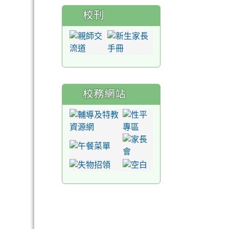
校刊
校務網站