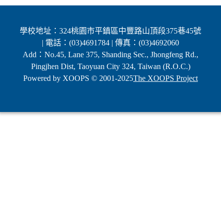
學校地址：324桃園市平鎮區中豐路山頂段375巷45號
| 電話：(03)4691784 | 傳真：(03)4692060
Add：No.45, Lane 375, Shanding Sec., Jhongfeng Rd.,
Pingjhen Dist, Taoyuan City 324, Taiwan (R.O.C.)
Powered by XOOPS © 2001-2025
The XOOPS Project