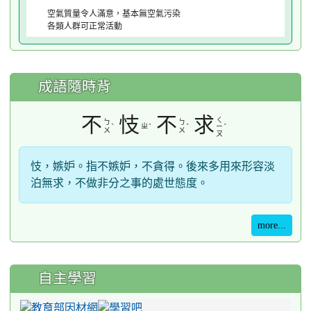
空氣質量令人滿意，基本無空氣污染
各類人群可正常活動
成語隨時背
不
忮
不
求
ㄑ
ㄅ
ㄅ
ˋ
ㄓ
ˋ
ˋ
ˊ
ㄧ
ㄨ
ㄨ
ㄡ
忮，嫉妒。指不嫉妒，不貪得。後來多用來形容淡
泊無求，不做非分之事的處世態度。
more...
自主學習