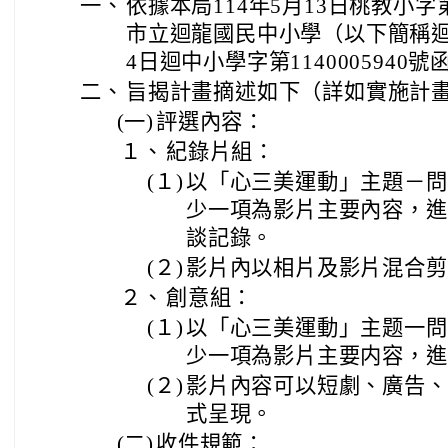
一、
依據本局114年5月13日桃教小字第
市立迴龍國民中小學（以下簡稱迴龍
4日迴中小學字第1140005940
二、
旨揭計畫摘述如下（詳如實施計
(一)
評選內容：
１、
紀錄片組：
(１)
以「心三美運動」主題－問
少一項為影片主要內容，進
談記錄。
(２)
影片內以相片及影片混合剪
２、
創意組：
(１)
以「心三美運動」主题一問
少一項為影片主要内容，進
(２)
影片內容可以短劇、廣告、
式呈現。
(二)
收件規範：