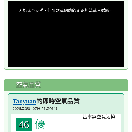
This
is
a
因格式不支援、伺服器或網路的問題無法載入媒體。
modal
window.
空氣品質
的即時空氣品質
Taoyuan
2026年08月07日 21時01分
優
46