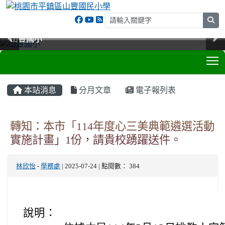
sea
山豐國小
山豐國小
山豐國小
山豐國小
T
:::
本站消息
分月文章
電子報列表
轉知：本市「114年度心三美典範遴選活動
實施計畫」1份，請貴校踴躍送件。
林欣怡
-
學務處
| 2025-07-24 | 點閱數： 384
說明：