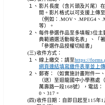
１、
影片長度（含片頭及片尾）在2
間。影片格式以可支援上傳至Y
（例如：.MOV、.MPEG4、.M
等）。
２、
每件參選作品至多填報3位主
典範遴選活動報名表」、「
「參選作品授權切結書」
(三)
收件方式：
１、
線上繳交：請至
https://form
網頁連結填寫繳件表單並上
２、
郵寄：（如實施計畫附件一
（送）至迴龍國中小學務處（
萬壽路一段168號），電話：（0
0、317。
(四)
收件日期：自即日起至115年