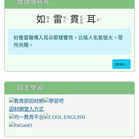
成語隨時背
如
雷
貫
耳
ㄍ
ㄖ
ㄌ
ˊ
ˊ
ˋ
ㄦ
ˇ
ㄨ
ㄨ
ㄟ
ㄢ
好像雷聲傳入耳朵那樣響亮。比喻人名氣很大，眾
所共聞。
more...
自主學習
因材網登入方式