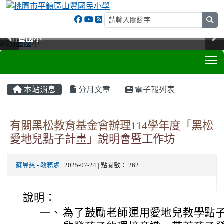
sea
山豐國小
山豐國小
山豐國小
山豐國小
T
:::
本站消息
分月文章
電子報列表
有關黑松教育基金會辦理114學年度「黑松
愛地兒點子計畫」說明會暨工作坊
蘇昱慈
-
教務處
| 2025-07-24 | 點閱數： 262
說明：
一、
為了鼓勵老師運用愛地兒教學點