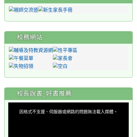
校務網站
:::
校長說書_好書推薦
This
is
a
因格式不支援、伺服器或網路的問題無法載入媒體。
modal
window.