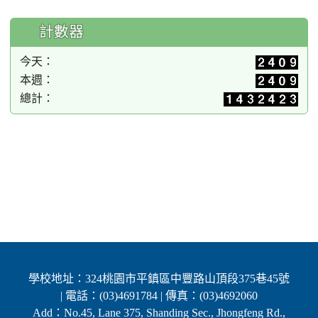
計數器
今天：
本週：
總計：
學校地址：324桃園市平鎮區中豐路山頂段375巷45號
| 電話：(03)4691784 | 傳真：(03)4692060
Add：No.45, Lane 375, Shanding Sec., Jhongfeng Rd.,