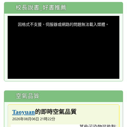
:::
校長說書_好書推薦
This
is
a
因格式不支援、伺服器或網路的問題無法載入媒體。
modal
window.
空氣品質
的即時空氣品質
Taoyuan
2026年08月06日 21時22分