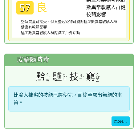
良
57
空氣質量可接受，但某些污染物可能對極少數異常敏感人群
健康有較弱影響
極少數異常敏感人群應減少戶外活動
成語隨時背
黔
驢
技
窮
ㄑ
ㄑ
ㄌ
ㄐ
ˊ
ˊ
ˋ
ˊ
ㄧ
ㄩ
ㄩ
ㄧ
ㄢ
ㄥ
比喻人拙劣的技能已經使完，而終至露出無能的本
質。
more...