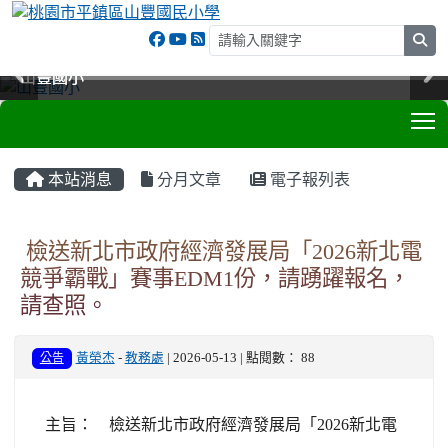
sea
山豐國小
山豐國小
山豐國小
山豐國小
T
:::
本站消息
分月文章
電子報列表
檢送新北市政府經濟發展局「2026新北電
競爭霸戰」賽事EDM1份，請踴躍報名，
請查照。
公告
黃榮杰
-
教務處
| 2026-05-13 | 點閱數： 88
主旨： 檢送新北市政府經濟發展局「2026新北電