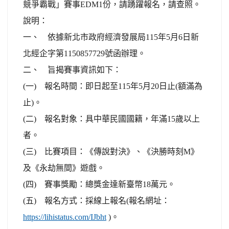
競爭霸戰」賽事EDM1份，請踴躍報名，請查照。
說明：
一、 依據新北市政府經濟發展局115年5月6日新
北經企字第1150857729號函辦理。
二、 旨揭賽事資訊如下：
(一) 報名時間：即日起至115年5月20日止(額滿為
止)。
(二) 報名對象：具中華民國國籍，年滿15歲以上
者。
(三) 比賽項目：《傳說對決》、《決勝時刻M》
及《永劫無間》遊戲。
(四) 賽事獎勵：總獎金達新臺幣18萬元。
(五) 報名方式：採線上報名(報名網址：
https://lihistatus.com/IJbht
)。