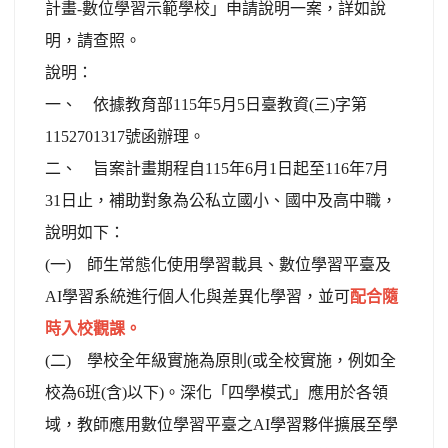
計畫-數位學習示範學校」申請說明一案，詳如說
明，請查照。
說明：
一、 依據教育部115年5月5日臺教資(三)字第
1152701317號函辦理。
二、 旨案計畫期程自115年6月1日起至116年7月
31日止，補助對象為公私立國小、國中及高中職，
說明如下：
(一) 師生常態化使用學習載具、數位學習平臺及
AI學習系統進行個人化與差異化學習，並可
配合隨
時入校觀課。
(二) 學校全年級實施為原則(或全校實施，例如全
校為6班(含)以下)。深化「四學模式」應用於各領
域，教師應用數位學習平臺之AI學習夥伴擴展至學