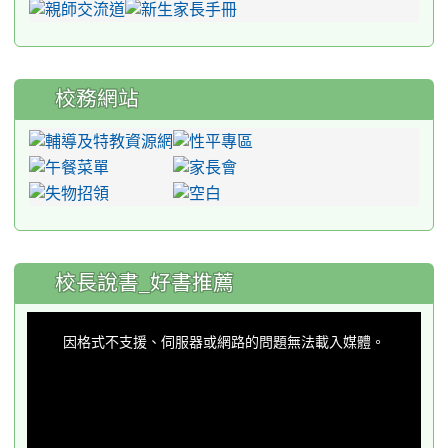
校務網站
:::
校長說書_好書推薦
This
is
a
因格式不支援、伺服器或網路的問題無法載入媒體。
modal
window.