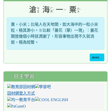
滄
海
一
粟
ㄘ
ㄏ
ㄙ
ˇ
ㄧ
ˋ
ㄤ
ㄞ
ㄨ
粟，小米；比喻人在天地間，如大海中的一粒小米
粒，極其渺小。※比較「曇花（華）一現」：曇花
開放幾個小時就凋謝了，形容事物出現不久就消
逝，極為短暫。
more...
自主學習
因材網登入方式