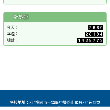
計數器
今天：
本週：
總計：
學校地址：324桃園市平鎮區中豐路山頂段375巷45號
| 電話：(03)4691784 | 傳真：(03)4692060