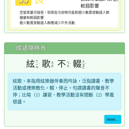
空氣質量可接受，但某些污染物可能對極少數異常敏感人群
健康有較弱影響
極少數異常敏感人群應減少戶外活動
成語隨時背
絃
歌
不
輟
ㄒ
ㄔ
ㄍ
ㄅ
ˊ
ˊ
ˋ
ㄧ
ㄨ
ㄜ
ㄨ
ㄢ
ㄛ
絃歌，本指用絃樂器伴奏而吟詠，泛指讀書、教學
活動或禮樂教化。輟，停止。句謂讀書的聲音不
停；比喻（1）講習、教學活動沒有間斷（2）學風
很盛。
more...