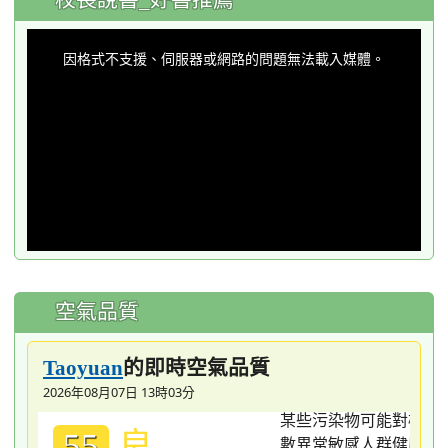
This
is
a
因格式不支援、伺服器或網路的問題無法載入媒體。
modal
window.
空氣品質
的即時空氣品質
Taoyuan
2026年08月07日 13時03分
良
55