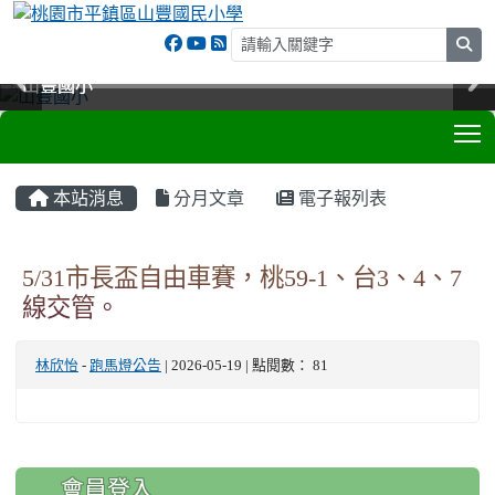
sea
山豐國小
山豐國小
山豐國小
山豐國小
T
:::
本站消息
分月文章
電子報列表
5/31市長盃自由車賽，桃59-1、台3、4、7
線交管。
林欣怡
-
跑馬燈公告
| 2026-05-19 | 點閱數： 81
:::
會員登入