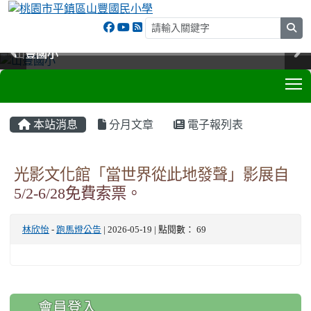
sea
山豐國小
山豐國小
山豐國小
山豐國小
T
:::
本站消息
分月文章
電子報列表
光影文化館「當世界從此地發聲」影展自
5/2-6/28免費索票。
林欣怡
-
跑馬燈公告
| 2026-05-19 | 點閱數： 69
:::
會員登入