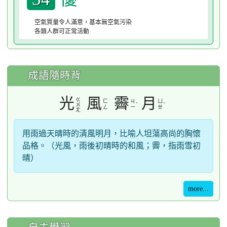
空氣質量令人滿意，基本無空氣污染
各類人群可正常活動
成語隨時背
光
風
霽
月
ㄍ
ㄈ
ㄐ
ㄩ
ˋ
ˋ
ㄨ
ㄥ
ㄧ
ㄝ
ㄤ
用雨過天晴時的清風明月，比喻人坦蕩高尚的胸懷
品格。（光風，雨後初晴時的和風；霽，指雨雪初
晴）
more...