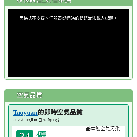
This
is
a
因格式不支援、伺服器或網路的問題無法載入媒體。
modal
window.
空氣品質
的即時空氣品質
Taoyuan
2026年08月08日 16時08分
優
34