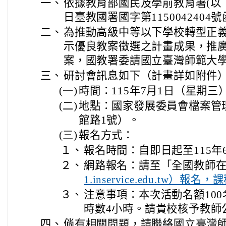
一、
依據教育部國民及學前教育署(以下簡
日臺教國署國字第1150042404
二、
為推動高級中等以下學校轉型正
示優良教案徵選之計畫成果，推
案，國教署委請國立臺灣師範大
三、
研討會訊息如下（計畫詳如附件
(一)
時間：115年7月1日（星期三
(二)
地點：國家發展委員會檔案管
館路1號）。
(三)
報名方式：
１、
報名時間：自即日起至115年
２、
網路報名：請至「全國教師
1.inservice.edu.tw）報
３、
注意事項：本次活動名額10
時數4小時。請貴校核予教師
四、
倘有相關問題，請聯絡國立臺灣