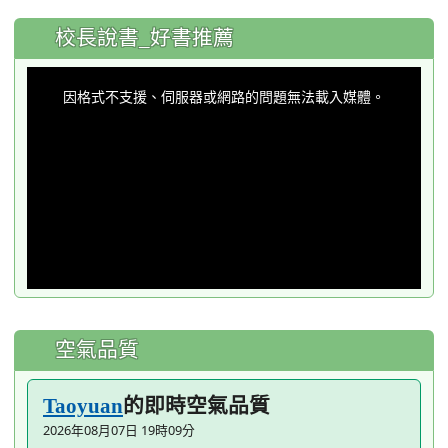
:::
校長說書_好書推薦
This
is
a
因格式不支援、伺服器或網路的問題無法載入媒體。
modal
window.
空氣品質
的即時空氣品質
Taoyuan
2026年08月07日 19時09分