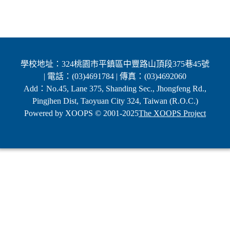
學校地址：324桃園市平鎮區中豐路山頂段375巷45號
| 電話：(03)4691784 | 傳真：(03)4692060
Add：No.45, Lane 375, Shanding Sec., Jhongfeng Rd.,
Pingjhen Dist, Taoyuan City 324, Taiwan (R.O.C.)
Powered by XOOPS © 2001-2025
The XOOPS Project