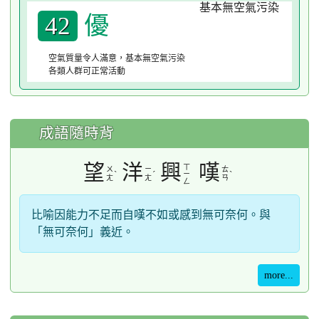
優
42
空氣質量令人滿意，基本無空氣污染
各類人群可正常活動
成語隨時背
望
洋
興
嘆
ㄒ
ㄨ
ㄧ
ㄊ
ˋ
ˊ
ˋ
ㄧ
ㄤ
ㄤ
ㄢ
ㄥ
比喻因能力不足而自嘆不如或感到無可奈何。與
「無可奈何」義近。
more...