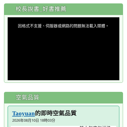
:::
校長說書_好書推薦
This
is
a
因格式不支援、伺服器或網路的問題無法載入媒體。
modal
window.
空氣品質
的即時空氣品質
Taoyuan
2026年08月10日 18時03分