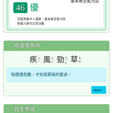
優
46
空氣質量令人滿意，基本無空氣污染
各類人群可正常活動
成語隨時背
疾
風
勁
草
ㄐ
ㄐ
ㄈ
ㄘ
ˊ
ˋ
ˇ
ㄧ
ㄧ
ㄥ
ㄠ
ㄥ
喻遭遇危難，才知其節操的堅貞。
more...
自主學習