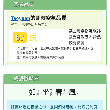
空氣品質
的即時空氣品質
Taoyuan
2026年08月06日 16時21分
良
63
空氣質量可接受，但某些污染物可能對極少數異常敏感人群
健康有較弱影響
極少數異常敏感人群應減少戶外活動
成語隨時背
如
坐
春
風
ㄗ
ㄔ
ㄖ
ㄈ
ˊ
ˋ
ㄨ
ㄨ
ㄨ
ㄥ
ㄛ
ㄣ
好像沐浴在春風之中，意同如沐春風。比喻受到良