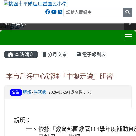
sea
山豐國小
山豐國小
山豐國小
山豐國小
T
:::
本站消息
分月文章
電子報列表
本市戶海中心辦理「中壢走讀」研習
公告
張郁
-
學務處
| 2026-05-29 | 點閱數： 75
說明：
一、
依據「教育部國教署114學年度補助