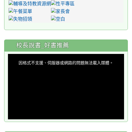
:::
校長說書_好書推薦
This
is
a
因格式不支援、伺服器或網路的問題無法載入媒體。
modal
window.