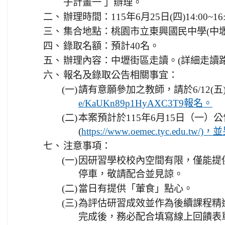
子計畫一 」辦理。
二、
辦理時間：115年6月25日(四)14:00~
三、
集合地點：桃園市立東興國民中學(中壢
四、
錄取名額：預計40名。
五、
辦理內容：中壢街區走讀。(詳細走讀
六、
報名及錄取公告相關事宜：
(一)
請有意願參加之教師，請於6/12(五)
e/KaUKn89p1HyAXC3T9報名。
(二)
本案預計於115年6月15日（一
(
https://www.oemec.tyc.edu
七、
注意事項：
(一)
因研習學校校內空間有限，僅能提
停車，敬請配合並見諒。
(二)
當日有提供「葷食」點心。
(三)
為評估研習成效並作為後續課程精
完成後，務必配合填寫線上回饋表