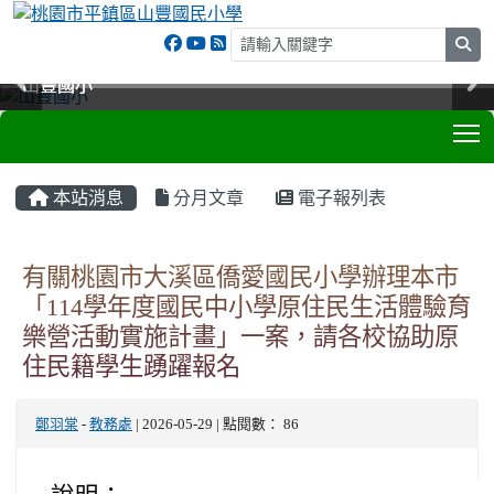
sea
山豐國小
山豐國小
山豐國小
山豐國小
T
:::
本站消息
分月文章
電子報列表
有關桃園市大溪區僑愛國民小學辦理本市
「114學年度國民中小學原住民生活體驗育
樂營活動實施計畫」一案，請各校協助原
住民籍學生踴躍報名
鄭羽棠
-
教務處
| 2026-05-29 | 點閱數： 86