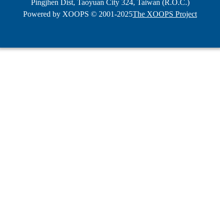
Pingjhen Dist, Taoyuan City 324, Taiwan (R.O.C.)
Powered by XOOPS © 2001-2025
The XOOPS Project