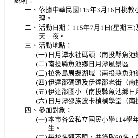
說明：
一、
依據中華民國115年3月16日桃教小
理。
二、
活動日期：115年7月1日(星期三)
天一夜。
三、
活動地點：
(一)
日月潭水社碼頭（南投縣魚池
(二)
南投縣魚池鄉日月潭風景區
(三)
拉魯島周邊湖域（南投縣魚池
(四)
伊達邵碼頭及伊達邵老街（南
(五)
伊達邵國小（南投縣魚池鄉日
(六)
日月潭邵族波卡楨楨學堂（南
四、
參加對象：
(一)
本市各公私立國民小學114學
生。
(二)
每校名額不限，共錄取60名