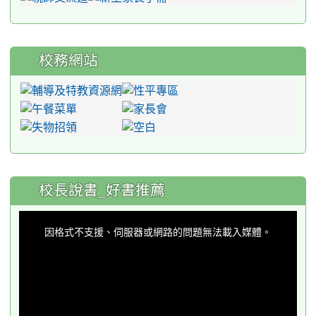
校務網站
:::
校長說書_好書推薦
This
is
a
因格式不支援、伺服器或網路的問題無法載入媒體。
modal
window.