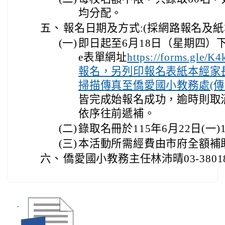
均分配。
五、
報名日期及方式:(採網路報名及紙
(一)
即日起至6月18日（星期四）下午4
e表單網址
https://forms.gl
報名，另列印報名表紙本經家
掃描傳真至僑愛國小教務處(
皆完成始報名成功，逾時則取
依序往前遞補。
(二)
錄取名冊於115年6月22日(一
(三)
本活動所需經費由市府全額補
六、
僑愛國小教務主任林沛晴03-38018