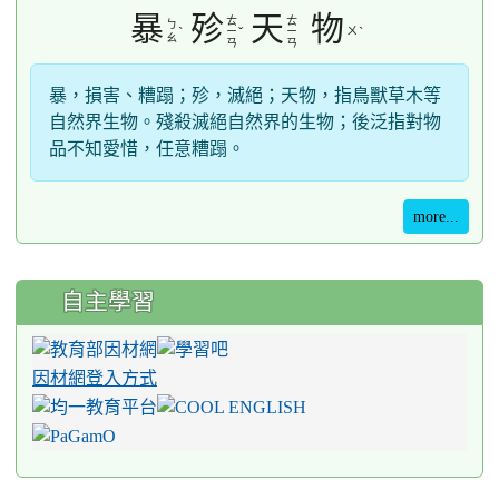
暴
殄
天
物
ㄊ
ㄊ
ㄅ
ˋ
ˇ
ㄨ
ˋ
ㄧ
ㄧ
ㄠ
ㄢ
ㄢ
暴，損害、糟蹋；殄，滅絕；天物，指鳥獸草木等
自然界生物。殘殺滅絕自然界的生物；後泛指對物
品不知愛惜，任意糟蹋。
more...
自主學習
因材網登入方式