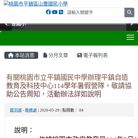
sea
山豐國小
山豐國小
山豐國小
山豐國小
T
:::
本站消息
分月文章
電子報列表
有關桃園市立平鎮國民中學辦理平鎮自造
教育及科技中心114學年暑假營隊，敬請協
助公告周知，活動辦法詳如說明
鄭羽棠
-
教務處
| 2026-05-29 | 點閱數： 84
說明：