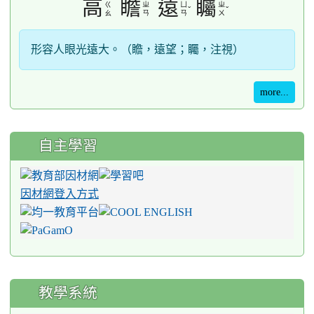
高
瞻
遠
矚
ㄍ
ㄓ
ㄩ
ㄓ
ˇ
ˇ
ㄠ
ㄢ
ㄢ
ㄨ
形容人眼光遠大。（瞻，遠望；矚，注視）
more...
自主學習
因材網登入方式
教學系統