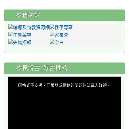
校務網站
:::
校長說書_好書推薦
This
is
a
因格式不支援、伺服器或網路的問題無法載入媒體。
modal
window.