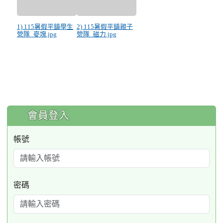
1) 115暑假平鎮學生
2) 115暑假平鎮親子
營隊_麥塊.jpg
營隊_磁力.jpg
:::
會員登入
帳號
密碼